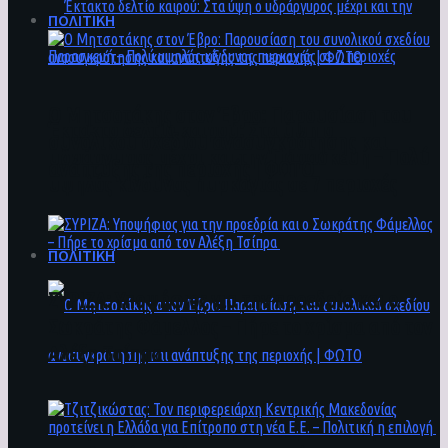
ΠΟΛΙΤΙΚΗ
Ο Μητσοτάκης στον Έβρο: Παρουσίαση του
Έκτακτο δελτίο καιρού: Στα ύψη ο
συνολικού σχεδίου ανασυγκρότησης και
υδράργυρος μέχρι και την Παρασκευή – Πολύ
ανάπτυξης της περιοχής | ΦΩΤΟ
υψηλός κίνδυνος πυρκαγιάς σε 7 περιοχές
ΠΟΛΙΤΙΚΗ
ΣΥΡΙΖΑ: Υποψήφιος για την προεδρία και ο
Σωκράτης Φάμελλος – Πήρε το χρίσμα από τον
Αλέξη Τσίπρα
Ο Μητσοτάκης στον Έβρο: Παρουσίαση του