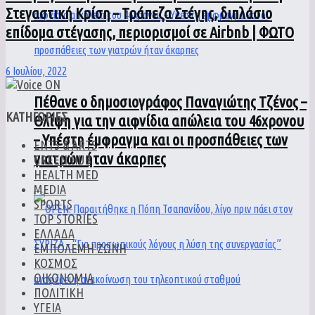
Στεγαστική Κρίση – Τράπεζα Στέγης, διπλάσιο
επίδομα στέγασης, περιορισμοί σε Airbnb | ΦΩΤΟ
6 Ιουλίου, 2022
Πέθανε ο δημοσιογράφος Παναγιώτης Τζένος –
ΚΑΤΗΓΟΡΙΕΣ
Θλίψη για την αιφνίδια απώλεια του 46χρονου
– Υπέστη έμφραγμα και οι προσπάθειες των
ENTS & ARTS
γιατρών ήταν άκαρπες
GREEN HUB
HEALTH MED
MEDIA
SPORTS
TOP STORIES
ΕΛΛΑΔΑ
ΕΜΠΟΛΕΜΗ ΖΩΝΗ
ΚΟΣΜΟΣ
ΟΙΚΟΝΟΜΙΑ
ΠΟΛΙΤΙΚΗ
ΥΓΕΙΑ