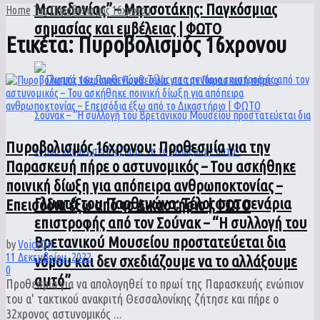
Μακεδονίας” – Μητσοτάκης: Παγκόσμιας
Home
Tag
Πυροβολισμός 16χρονου
σημασίας και εμβέλειας | ΦΩΤΟ
Ετικέτα:
Πυροβολισμός 16χρονου
Πυροβολισμός 16χρονου: Προθεσμία για την
Παρασκευή πήρε ο αστυνομικός – Του ασκήθηκε
ποινική δίωξη για απόπειρα ανθρωποκτονίας –
Γλυπτά του Παρθενώνα: Τέλος στα σενάρια
Επεισόδια έξω από το Δικαστήριο | ΦΩΤΟ
επιστροφής από τον Σούνακ – “Η συλλογή του
Βρετανικού Μουσείου προστατεύεται δια
by
VoiceOn
11 Δεκεμβρίου, 2022
νόμου και δεν σχεδιάζουμε να το αλλάξουμε
0
αυτό”
Προθεσμία για να απολογηθεί το πρωί της Παρασκευής ενώπιον
του α' τακτικού ανακριτή Θεσσαλονίκης ζήτησε και πήρε ο
32χρονος αστυνομικός ...