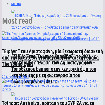
MEDIA
Most read
“Ειρήνη” του Αριστοφάνη, μία ξεχωριστή διασκευή
ΕΣΗΕΑ: Έτος “Γιώργος Καραϊβάζ” το 2023
από την Αικατερίνη Παπαγεωργίου και την ομάδα
ανακήρυξε η Ένωση των Δημοσιογράφων –
The Υoung Quill
Τοποθέτησε banner στην κεντρική όψη του
κτηρίου της με τη φωτογραφία του
26 Αυγούστου, 2022
δολοφονημένου | ΦΩΤΟ
Τσίπρας: Αυτή είναι πρόταση του ΣΥΡΙΖΑ για τη