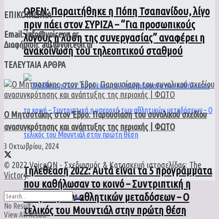
ΟPEN: Παραιτήθηκε η Πόπη Τσαπανίδου, λίγο
ΕΠΙΚΟΙΝΩΝΙΑ
πριν πάει στον ΣΥΡΙΖΑ – “Για προσωπικούς
Email: info@voiceon.gr
λόγους η λύση της συνεργασίας” αναφέρει η
Διαφήμιση: ads@voiceon.gr
ανακοίνωση του τηλεοπτικού σταθμού
ΤΕΛΕΥΤΑΙΑ ΑΡΘΡΑ
Ο Μητσοτάκης στον Έβρο: Παρουσίαση του συνολικού σχεδίου
ανασυγκρότησης και ανάπτυξης της περιοχής | ΦΩΤΟ
3 Οκτωβρίου, 2024
© 2022
VoiceON
- Σχεδιασμός & Κατασκευή ιστοσελίδας:
The
Τηλεθέαση 2022: Αυτά είναι τα 5 προγράμματα
Victory
.
που καθήλωσαν το κοινό – Συντριπτική η
υπεροχή των αθλητικών μεταδόσεων – Ο
No Result
τελικός του Μουντιάλ στην πρώτη θέση
View All Result