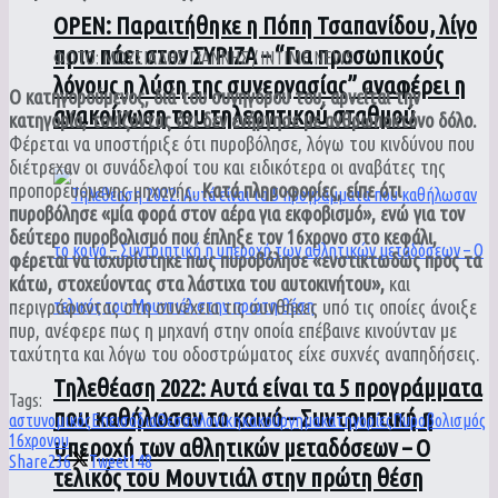
ΟPEN: Παραιτήθηκε η Πόπη Τσαπανίδου, λίγο
πριν πάει στον ΣΥΡΙΖΑ – “Για προσωπικούς
ΦΩΤΟ: ΜΩΥΣΙΑΔΗΣ ΓΙΑΝΝΗΣ / INTIME NEWS
λόγους η λύση της συνεργασίας” αναφέρει η
Ο κατηγορούμενος, διά του συνηγόρου του, αρνείται την
ανακοίνωση του τηλεοπτικού σταθμού
κατηγορία, τονίζοντας ότι δεν ενήργησε με ανθρωποκτόνο δόλο.
Φέρεται να υποστήριξε ότι πυροβόλησε, λόγω του κινδύνου που
διέτρεχαν οι συνάδελφοί του και ειδικότερα οι αναβάτες της
προπορευόμενης μηχανής.
Κατά πληροφορίες, είπε ότι
πυροβόλησε «μία φορά στον αέρα για εκφοβισμό», ενώ για τον
δεύτερο πυροβολισμό που έπληξε τον 16χρονο στο κεφάλι,
φέρεται να ισχυρίστηκε πως πυροβόλησε «ενστικτωδώς προς τα
κάτω, στοχεύοντας στα λάστιχα του αυτοκινήτου»,
και
περιγράφοντας στη συνέχεια τις συνθήκες υπό τις οποίες άνοιξε
πυρ, ανέφερε πως η μηχανή στην οποία επέβαινε κινούνταν με
ταχύτητα και λόγω του οδοστρώματος είχε συχνές αναπηδήσεις.
Τηλεθέαση 2022: Αυτά είναι τα 5 προγράμματα
Tags:
που καθήλωσαν το κοινό – Συντριπτική η
αστυνομικός
Επεισόδια
Θεσσαλονίκη
κακούργημα
κατηγορίες
Πυροβολισμός
16χρονου
υπεροχή των αθλητικών μεταδόσεων – Ο
Share
236
Tweet
148
τελικός του Μουντιάλ στην πρώτη θέση