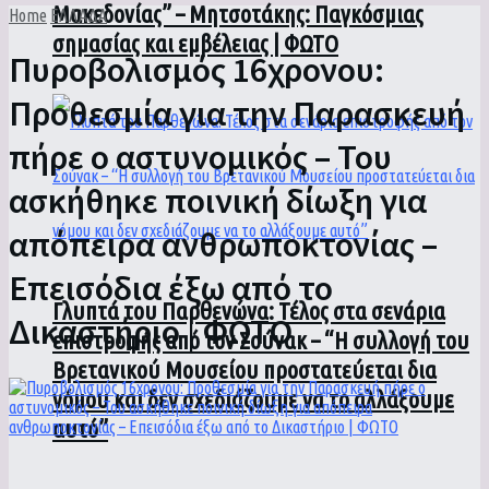
Μακεδονίας” – Μητσοτάκης: Παγκόσμιας
Home
ΕΛΛΑΔΑ
σημασίας και εμβέλειας | ΦΩΤΟ
Πυροβολισμός 16χρονου:
Προθεσμία για την Παρασκευή
πήρε ο αστυνομικός – Του
ασκήθηκε ποινική δίωξη για
απόπειρα ανθρωποκτονίας –
Επεισόδια έξω από το
Γλυπτά του Παρθενώνα: Τέλος στα σενάρια
Δικαστήριο | ΦΩΤΟ
επιστροφής από τον Σούνακ – “Η συλλογή του
Βρετανικού Μουσείου προστατεύεται δια
νόμου και δεν σχεδιάζουμε να το αλλάξουμε
αυτό”