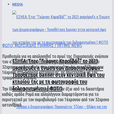
MEDIA
ΦΩΤΟ: ΜΩΥΣΙΑΔΗΣ ΓΙΑΝΝΗΣ / INTIME NEWS
Προθεσμία για να απολογηθεί το πρωί της Παρασκευής ενώπιον
ΕΣΗΕΑ: Έτος “Γιώργος Καραϊβάζ” το 2023
του α’ τακτικού ανακριτή Θεσσαλονίκης ζήτησε και πήρε ο
32χρονος αστυνομικός που κατηγορείται ότι πυροβόλησε τον
ανακήρυξε η Ένωση των Δημοσιογράφων –
16χρονο στη διάρκεια καταδίωξης, με αποτέλεσμα να τον
Τοποθέτησε banner στην κεντρική όψη του
τραυματίσει σοβαρά.
κτηρίου της με τη φωτογραφία του
δολοφονημένου | ΦΩΤΟ
Την ίδια ώρα, επεισόδια σημειώθηκαν έξω από τα δικαστήρια
καθώς ομάδα Ρομά και αλληλέγγυοι διαμαρτύρονται για το
περιστατικό με τον πυροβολισμό του 16χρονου από τον 32χρονο
αστυνομικό.