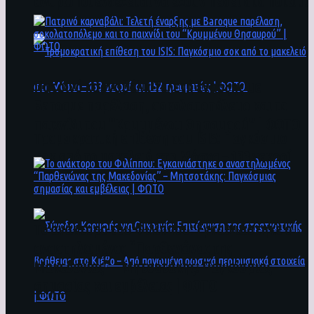
άνθρωποι ενδέχεται να έχουν πέσει στο ποτάμι
Πατρινό καρναβάλι: Τελετή έναρξης με
Baroque παρέλαση, σοκολατοπόλεμο και το
παιχνίδι του “Κρυμμένου Θησαυρού” | ΦΩΤΟ
Τρομοκρατική επίθεση του ΙSIS: Παγκόσμιο
σοκ από το μακελειό στη Μόσχα – 133 νεκροί
και 152 τραυματίες | ΦΩΤΟ
To ανάκτορο του Φιλίππου: Εγκαινιάστηκε ο
αναστηλωμένος “Παρθενώνας της
Μακεδονίας” – Μητσοτάκης: Παγκόσμιας
σημασίας και εμβέλειας | ΦΩΤΟ