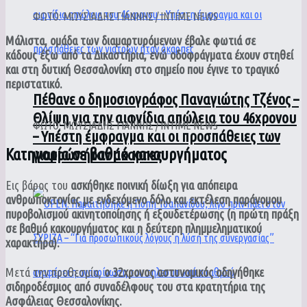
ΦΩΤΟ: ΜΩΥΣΙΑΔΗΣ ΓΙΑΝΝΗΣ / INTIME NEWS
Μάλιστα, ομάδα των διαμαρτυρόμενων έβαλε φωτιά σε
κάδους έξω από τα Δικαστήρια, ενώ οδοφράγματα έχουν στηθεί
και στη δυτική Θεσσαλονίκη στο σημείο που έγινε το τραγικό
περιστατικό.
Πέθανε ο δημοσιογράφος Παναγιώτης Τζένος –
Θλίψη για την αιφνίδια απώλεια του 46χρονου
ΦΩΤΟ: ΜΩΥΣΙΑΔΗΣ ΓΙΑΝΝΗΣ / INTIME NEWS
– Υπέστη έμφραγμα και οι προσπάθειες των
Κατηγορία σε βαθμό κακουργήματος
γιατρών ήταν άκαρπες
Εις βάρος του
ασκήθηκε ποινική δίωξη για απόπειρα
ανθρωποκτονίας με ενδεχόμενο δόλο και εκτέλεση παράνομου
πυροβολισμού ακινητοποίησης ή εξουδετέρωσης (η πρώτη πράξη
σε βαθμό κακουργήματος και η δεύτερη πλημμεληματικού
χαρακτήρα).
Μετά την προθεσμία,
ο 32χρονος αστυνομικός οδηγήθηκε
σιδηροδέσμιος από συναδέλφους του στα κρατητήρια της
Ασφάλειας Θεσσαλονίκης.