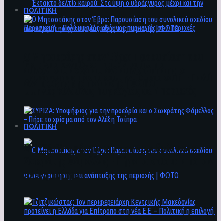
ΠΟΛΙΤΙΚΗ
Ο Μητσοτάκης στον Έβρο: Παρουσίαση του
Έκτακτο δελτίο καιρού: Στα ύψη ο
συνολικού σχεδίου ανασυγκρότησης και
υδράργυρος μέχρι και την Παρασκευή – Πολύ
ανάπτυξης της περιοχής | ΦΩΤΟ
υψηλός κίνδυνος πυρκαγιάς σε 7 περιοχές
ΠΟΛΙΤΙΚΗ
ΣΥΡΙΖΑ: Υποψήφιος για την προεδρία και ο
Σωκράτης Φάμελλος – Πήρε το χρίσμα από τον
Αλέξη Τσίπρα
Ο Μητσοτάκης στον Έβρο: Παρουσίαση του