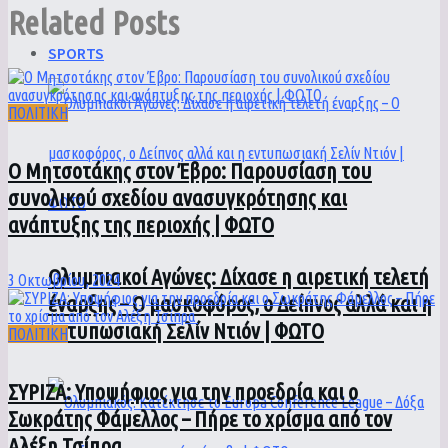
Related
Posts
SPORTS
ΠΟΛΙΤΙΚΗ
Ο Μητσοτάκης στον Έβρο: Παρουσίαση του
συνολικού σχεδίου ανασυγκρότησης και
ανάπτυξης της περιοχής | ΦΩΤΟ
Ολυμπιακοί Αγώνες: Δίχασε η αιρετική τελετή
3 Οκτωβρίου, 2024
έναρξης – Ο μασκοφόρος, ο Δείπνος αλλά και η
εντυπωσιακή Σελίν Ντιόν | ΦΩΤΟ
ΠΟΛΙΤΙΚΗ
ΣΥΡΙΖΑ: Υποψήφιος για την προεδρία και ο
Σωκράτης Φάμελλος – Πήρε το χρίσμα από τον
Αλέξη Τσίπρα