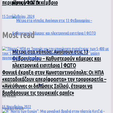
ώρες | ΦΩΤΟ
περιμένουν τον Δεκέμβριο
15 Σεπτεμβρίου, 2024
Most read
Μέτρα στα γήπεδα: Ανοίγουν στις 13
Φεβρουαρίου – Καθυστερούν κάμερες και
ηλεκτρονικά εισιτήρια | ΦΩΤΟ
Φονική έκρηξη στην Κωνσταντινούπολη: Οι HΠΑ
«καταδικάζουν απερίφραστα» την τρομοκρατία –
«Ανεύθυνες οι δηλώσεις Σοϊλού, έτοιμοι να
βοηθήσουμε τις τουρκικές αρχές»
No Result
15 Νοεμβρίου, 2022
View All Result