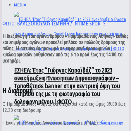
MEDIA
ΦΩΤΟ: ΒΛΑΣΣΟΠΟΥΛΟΥ ΙΣΜΗΝΗ / INTIME SPORTS
Η διεξαγωγή του αγώνα δρόμου «Ημιμαραθώνιος Αθήνας» καθώς
και επιμέρους αγώνων προκαλεί μπλόκο σε πολλούς δρόμους της
πόλης. Η αστυνομία προχωρά σε εφαρμογή προσωρινών
κυκλοφοριακών ρυθμίσεων από τις 6 το πρωί έως τις 14:00 το
μεσημέρι.
ΕΣΗΕΑ: Έτος “Γιώργος Καραϊβάζ” το 2023
ανακήρυξε η Ένωση των Δημοσιογράφων –
ΦΩΤΟ: ΒΛΑΣΣΟΠΟΥΛΟΥ ΙΣΜΗΝΗ / INTIME SPORTS
Τοποθέτησε banner στην κεντρική όψη του
Η διαδρομή
κτηρίου της με τη φωτογραφία του
δολοφονημένου | ΦΩΤΟ
Ο Ημιμαραθώνιος Αθήνας θα διεξαχθεί κατά τις ώρες 09.00 έως
12.20 στη διαδρομή:
– Εκκίνηση: Μνημείο Αγνώστου Στρατιώτη (ΜΑΣ)