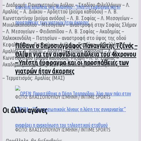
– Διαδρομή: Πανεπιστημίου Αιόλου – Σταδίου-Φιλελλήνων – Λ.
Αμαλίας – Α. Διάκου – Αρδηττού (ρεύμα καθόδου) – Λ. Β.
Κωνσταντίνου (ρεύμα ανόδου) – Λ. Β. Σοφίας – Λ. Μεσογείων –
Μιχαλακοπούλου – Μεσογείων – αναστροφή στην Σοφίας Σλήμαν
– Λ. Μεσογείων – Φειδιππίδου – Λ. Β. Σοφίας – Ακαδημίας –
Χαλκοκονδύλη – Πατησίων – αναστροφή στο ύψος της οδού
Κεφαλληνίας – Πατησίων – Αιόλου – Σταδίου – Φιλελλήνων – Λ.
Πέθανε ο δημοσιογράφος Παναγιώτης Τζένος –
Αμαλίας – Α. Διάκου – Αρδηττού (ρεύμα καθόδου) – Λ. Β.
Θλίψη για την αιφνίδια απώλεια του 46χρονου
Κωνσταντίνου (ρεύμα καθόδου), Ριζάρη – Λ. Β. Σοφίας –
– Υπέστη έμφραγμα και οι προσπάθειες των
Ακαδημίας – Ρήγα Φεραίου – Πανεπιστημίου – Λ. Αμαλίας.
γιατρών ήταν άκαρπες
– Τερματισμός: Αμαλίας (ΜΑΣ)
ΦΩΤΟ: ΒΛΑΣΣΟΠΟΥΛΟΥ ΙΣΜΗΝΗ / INTIME SPORTS
Οι άλλοι αγώνες
ΦΩΤΟ: ΒΛΑΣΣΟΠΟΥΛΟΥ ΙΣΜΗΝΗ / INTIME SPORTS
Παράλληλα, θα διεξαχθούν: