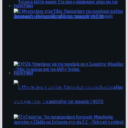
ΠΟΛΙΤΙΚΗ
Ο Μητσοτάκης στον Έβρο: Παρουσίαση του
Έκτακτο δελτίο καιρού: Στα ύψη ο
συνολικού σχεδίου ανασυγκρότησης και
υδράργυρος μέχρι και την Παρασκευή – Πολύ
ανάπτυξης της περιοχής | ΦΩΤΟ
υψηλός κίνδυνος πυρκαγιάς σε 7 περιοχές
ΠΟΛΙΤΙΚΗ
ΣΥΡΙΖΑ: Υποψήφιος για την προεδρία και ο
Σωκράτης Φάμελλος – Πήρε το χρίσμα από τον
Αλέξη Τσίπρα
Ο Μητσοτάκης στον Έβρο: Παρουσίαση του