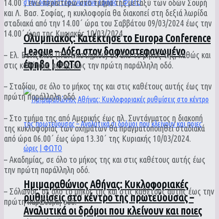
14.00΄, ενώ περαιτέρω στο τμήμα της μεταξύ των οδών Σουρή
και Λ. Βασ. Σοφίας, η κυκλοφορία θα διακοπεί στη δεξιά λωρίδα
σταδιακά από την 14.00΄ ώρα του Σαββάτου 09/03/2024 έως την
14.00΄ ώρα της Κυριακής 10/03/2024.
Ολυμπιακός: Κατέκτησε το Europa Conference
League – Δόξα στον δαφνοστεφανωμένο
– Ελ. Βενιζέλου (Πανεπιστημίου) σε όλο το μήκος της, καθώς και
έφηβο | ΦΩΤΟ
στις καθέτους αυτής έως την πρώτη παράλληλη οδό.
– Σταδίου, σε όλο το μήκος της και στις καθέτους αυτής έως την
πρώτη παράλληλη οδό.
– Στο τμήμα της από Αμερικής έως πλ. Συντάγματος η διακοπή
της κυκλοφορίας των οχημάτων θα πραγματοποιηθεί σταδιακά
από ώρα 06.00΄ έως ώρα 13.30΄ της Κυριακής 10/03/2024.
– Ακαδημίας, σε όλο το μήκος της και στις καθέτους αυτής έως
την πρώτη παράλληλη οδό.
Ημιμαραθώνιος Αθήνας: Κυκλοφοριακές
– Σόλωνος, σε όλο το μήκος της και στις καθέτους αυτής έως την
ρυθμίσεις στο κέντρο της πρωτεύουσας –
πρώτη παράλληλη οδό.
Αναλυτικά οι δρόμοι που κλείνουν και ποιες