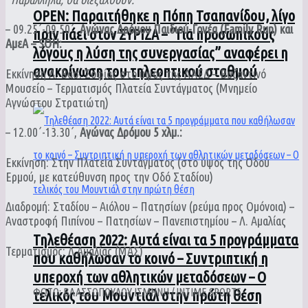
ΟPEN: Παραιτήθηκε η Πόπη Τσαπανίδου, λίγο
– 09.25΄-09.50΄,
Αγώνας Δρόμου Παιδιού-Γονέα (Family Run) και
πριν πάει στον ΣΥΡΙΖΑ – “Για προσωπικούς
ΑμεΑ – SOΗ:
λόγους η λύση της συνεργασίας” αναφέρει η
ανακοίνωση του τηλεοπτικού σταθμού
Εκκίνηση Λ. Βασ. Σοφίας στο ύψος της ΛΑΕΔ – Βυζαντινό
Μουσείο – Τερματισμός Πλατεία Συντάγματος (Μνημείο
Αγνώστου Στρατιώτη)
– 12.00΄-13.30΄,
Αγώνας Δρόμου 5 χλμ.:
Εκκίνηση: Στην Πλατεία Συντάγματος (στο ύψος της Οδού
Ερμού, με κατεύθυνση προς την Οδό Σταδίου)
Διαδρομή: Σταδίου – Αιόλου – Πατησίων (ρεύμα προς Ομόνοια) –
Αναστροφή Πιπίνου – Πατησίων – Πανεπιστημίου – Λ. Αμαλίας
Τηλεθέαση 2022: Αυτά είναι τα 5 προγράμματα
Τερματισμός: Λ.Αμαλίας (ΜΑΣ)
που καθήλωσαν το κοινό – Συντριπτική η
υπεροχή των αθλητικών μεταδόσεων – Ο
ΦΩΤΟ: ΒΛΑΣΣΟΠΟΥΛΟΥ ΙΣΜΗΝΗ / INTIME SPORTS
τελικός του Μουντιάλ στην πρώτη θέση