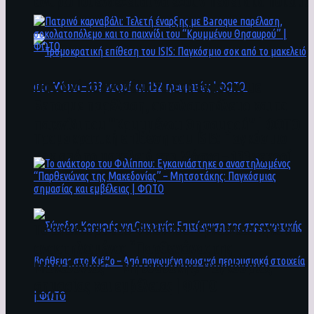
άνθρωποι ενδέχεται να έχουν πέσει στο ποτάμι
Πατρινό καρναβάλι: Τελετή έναρξης με
Baroque παρέλαση, σοκολατοπόλεμο και το
παιχνίδι του “Κρυμμένου Θησαυρού” | ΦΩΤΟ
Τρομοκρατική επίθεση του ΙSIS: Παγκόσμιο
σοκ από το μακελειό στη Μόσχα – 133 νεκροί
και 152 τραυματίες | ΦΩΤΟ
To ανάκτορο του Φιλίππου: Εγκαινιάστηκε ο
αναστηλωμένος “Παρθενώνας της
Μακεδονίας” – Μητσοτάκης: Παγκόσμιας
σημασίας και εμβέλειας | ΦΩΤΟ