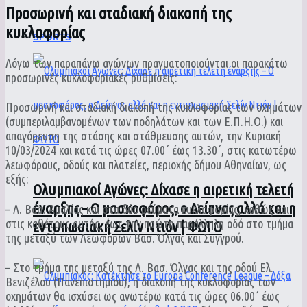
Προσωρινή και σταδιακή διακοπή της
κυκλοφορίας
SPORTS
Λόγω των παραπάνω αγώνων πραγματοποιούνται οι παρακάτω
προσωρινές κυκλοφοριακές ρυθμίσεις:
Προσωρινή και σταδιακή διακοπή της κυκλοφορίας των οχημάτων
(συμπεριλαμβανομένων των ποδηλάτων και των Ε.Π.Η.Ο.) και
απαγόρευση της στάσης και στάθμευσης αυτών, την Κυριακή
10/03/2024 και κατά τις ώρες 07.00΄ έως 13.30΄, στις κατωτέρω
λεωφόρους, οδούς και πλατείες, περιοχής δήμου Αθηναίων, ως
εξής:
Ολυμπιακοί Αγώνες: Δίχασε η αιρετική τελετή
έναρξης – Ο μασκοφόρος, ο Δείπνος αλλά και η
– Λ. Βασ. Αμαλίας και στα δύο ρεύματα κυκλοφορίας, καθώς και
στις καθέτους αυτής, έως την πρώτη παράλληλη οδό στο τμήμα
εντυπωσιακή Σελίν Ντιόν | ΦΩΤΟ
της μεταξύ των Λεωφόρων Βασ. Όλγας και Συγγρού.
– Στο τμήμα της μεταξύ της Λ. Βασ. Όλγας και της οδού Ελ.
Βενιζέλου (Πανεπιστημίου), η διακοπή της κυκλοφορίας των
οχημάτων θα ισχύσει ως ανωτέρω κατά τις ώρες 06.00΄ έως