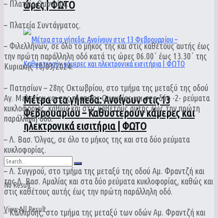
ώρες | ΦΩΤΟ
– Πλατεία Ομονοίας.
– Πλατεία Συντάγματος.
– Φιλελλήνων, σε όλο το μήκος της και στις καθέτους αυτής έως
την πρώτη παράλληλη οδό κατά τις ώρες 06.00΄ έως 13.30΄ της
Κυριακής 10/03/2024.
– Πατησίων – 28ης Οκτωβρίου, στο τμήμα της μεταξύ της οδού
Αγ. Μελετίου και της πλατείας Ομονοίας και στα δύο -2- ρεύματα
Μέτρα στα γήπεδα: Ανοίγουν στις 13
κυκλοφορίας, καθώς και στις καθέτους αυτής έως την πρώτη
Φεβρουαρίου – Καθυστερούν κάμερες και
παράλληλη οδό.
ηλεκτρονικά εισιτήρια | ΦΩΤΟ
– Λ. Βασ. Όλγας, σε όλο το μήκος της και στα δύο ρεύματα
κυκλοφορίας.
– Λ. Συγγρού, στο τμήμα της μεταξύ της οδού Αμ. Φραντζή και
της Λ. Βασ. Αμαλίας και στα δύο ρεύματα κυκλοφορίας, καθώς και
No Result
στις καθέτους αυτής έως την πρώτη παράλληλη οδό.
View All Result
– Καλλιρόης, στο τμήμα της μεταξύ των οδών Αμ. Φραντζή και