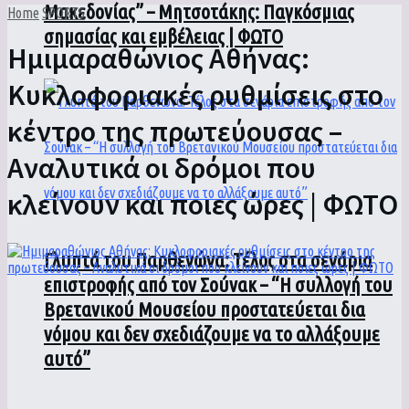
Μακεδονίας” – Μητσοτάκης: Παγκόσμιας
Home
SPORTS
σημασίας και εμβέλειας | ΦΩΤΟ
Ημιμαραθώνιος Αθήνας:
Κυκλοφοριακές ρυθμίσεις στο
κέντρο της πρωτεύουσας –
Αναλυτικά οι δρόμοι που
κλείνουν και ποιες ώρες | ΦΩΤΟ
Γλυπτά του Παρθενώνα: Τέλος στα σενάρια
επιστροφής από τον Σούνακ – “Η συλλογή του
Βρετανικού Μουσείου προστατεύεται δια
νόμου και δεν σχεδιάζουμε να το αλλάξουμε
αυτό”