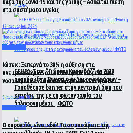
κατά της Covid-19 και της γρίπης – Ασκείται πίεση
MEDIA
στα συστήματα υγείας
12 Ιανουαρίου, 2024
HEALTH MED
Ιώσεις: Ξεπερνά το 30% η αύξηση στα
ΕΣΗΕΑ: Έτος “Γιώργος Καραϊβάζ” το 2023
πνευμονολογικά και παθολογικά ιατρεία των
ανακήρυξε η Ένωση των Δημοσιογράφων –
νοσοκομείων – Το αδιαχώρητο στα επείγοντα
Τοποθέτησε banner στην κεντρική όψη του
κτηρίου της με τη φωτογραφία του
9 Ιανουαρίου, 2024
δολοφονημένου | ΦΩΤΟ
HEALTH MED
Ο κορονοϊός είναι εδώ! Τα συμπτώματα της
υποπαραλλαγής JN.1 του SARS-CoV-2 που