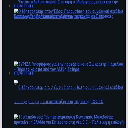
ΠΟΛΙΤΙΚΗ
Ο Μητσοτάκης στον Έβρο: Παρουσίαση του
Έκτακτο δελτίο καιρού: Στα ύψη ο
συνολικού σχεδίου ανασυγκρότησης και
υδράργυρος μέχρι και την Παρασκευή – Πολύ
ανάπτυξης της περιοχής | ΦΩΤΟ
υψηλός κίνδυνος πυρκαγιάς σε 7 περιοχές
ΠΟΛΙΤΙΚΗ
ΣΥΡΙΖΑ: Υποψήφιος για την προεδρία και ο
Σωκράτης Φάμελλος – Πήρε το χρίσμα από τον
Αλέξη Τσίπρα
Ο Μητσοτάκης στον Έβρο: Παρουσίαση του