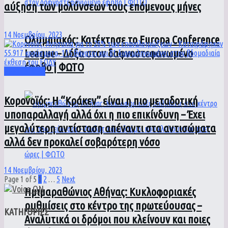
αύξηση των μολύνσεων τους επόμενους μήνες
14 Νοεμβρίου, 2023
Ολυμπιακός: Κατέκτησε το Europa Conference
League – Δόξα στον δαφνοστεφανωμένο
έφηβο | ΦΩΤΟ
HEALTH MED
Kορονοϊός: Η “Κράκεν” είναι η πιο μεταδοτική
υποπαραλλαγή αλλά όχι η πιο επικίνδυνη – Έχει
μεγαλύτερη αντίσταση απέναντι στα αντισώματα
αλλά δεν προκαλεί σοβαρότερη νόσο
14 Νοεμβρίου, 2023
Page 1 of 5
1
2
…
5
Next
Ημιμαραθώνιος Αθήνας: Κυκλοφοριακές
ρυθμίσεις στο κέντρο της πρωτεύουσας –
ΚΑΤΗΓΟΡΙΕΣ
Αναλυτικά οι δρόμοι που κλείνουν και ποιες