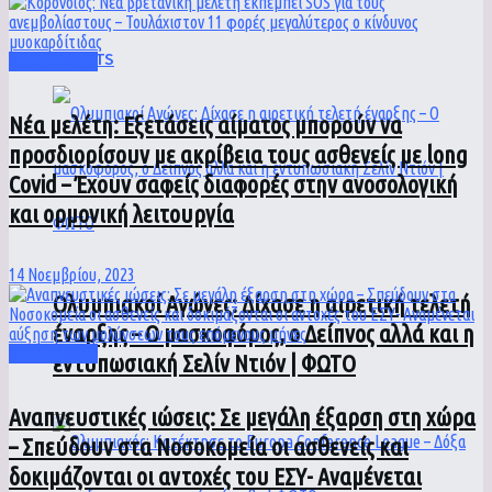
SPORTS
HEALTH MED
Νέα μελέτη: Εξετάσεις αίματος μπορούν να
προσδιορίσουν με ακρίβεια τους ασθενείς με long
Covid – Έχουν σαφείς διαφορές στην ανοσολογική
και ορμονική λειτουργία
14 Νοεμβρίου, 2023
Ολυμπιακοί Αγώνες: Δίχασε η αιρετική τελετή
έναρξης – Ο μασκοφόρος, ο Δείπνος αλλά και η
HEALTH MED
εντυπωσιακή Σελίν Ντιόν | ΦΩΤΟ
Αναπνευστικές ιώσεις: Σε μεγάλη έξαρση στη χώρα
– Σπεύδουν στα Νοσοκομεία οι ασθενείς και
δοκιμάζονται οι αντοχές του ΕΣΥ- Αναμένεται