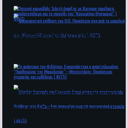
άνθρωποι ενδέχεται να έχουν πέσει στο ποτάμι
Πατρινό καρναβάλι: Τελετή έναρξης με
Baroque παρέλαση, σοκολατοπόλεμο και το
παιχνίδι του “Κρυμμένου Θησαυρού” | ΦΩΤΟ
Τρομοκρατική επίθεση του ΙSIS: Παγκόσμιο
σοκ από το μακελειό στη Μόσχα – 133 νεκροί
και 152 τραυματίες | ΦΩΤΟ
To ανάκτορο του Φιλίππου: Εγκαινιάστηκε ο
αναστηλωμένος “Παρθενώνας της
Μακεδονίας” – Μητσοτάκης: Παγκόσμιας
σημασίας και εμβέλειας | ΦΩΤΟ