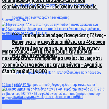
εξαπλώνεται ραγδαία – Τι δείχνουν τα στοιχεία
5 Ιανουαρίου, 2024
Πέθανε ο δημοσιογράφος Παναγιώτης Τζένος –
HEALTH MED
Θλίψη για την αιφνίδια απώλεια του 46χρονου
– Υπέστη έμφραγμα και οι προσπάθειες των
Μητσοτάκης: “Αντιμετωπίζουμε την παιδική
γιατρών ήταν άκαρπες
παχυσαρκία ως ένα πρόβλημα υγείας, όχι ως κάτι
το οποίο έχει να κάνει με την εμφάνιση – Αγαπάμε
όλα τα παιδιά” | ΦΩΤΟ
19 Νοεμβρίου, 2023
HEALTH MED