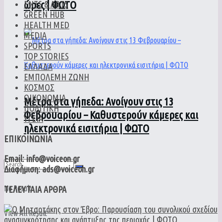
ώρες | ΦΩΤΟ
ENTS & ARTS
GREEN HUB
HEALTH MED
MEDIA
SPORTS
TOP STORIES
ΕΛΛΑΔΑ
ΕΜΠΟΛΕΜΗ ΖΩΝΗ
ΚΟΣΜΟΣ
ΟΙΚΟΝΟΜΙΑ
Μέτρα στα γήπεδα: Ανοίγουν στις 13
ΠΟΛΙΤΙΚΗ
Φεβρουαρίου – Καθυστερούν κάμερες και
ΥΓΕΙΑ
ηλεκτρονικά εισιτήρια | ΦΩΤΟ
ΕΠΙΚΟΙΝΩΝΙΑ
Email: info@voiceon.gr
Διαφήμιση: ads@voiceon.gr
No Result
ΤΕΛΕΥΤΑΙΑ ΑΡΘΡΑ
View All Result