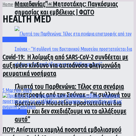
Μακεδονίας” – Μητσοτάκης: Παγκόσμιας
Home
Category
HEALTH MED
σημασίας και εμβέλειας | ΦΩΤΟ
HEALTH MED
HEALTH MED
Covid-19: Η λοίμωξη από SARS-CoV-2 συνδέεται με
αυξημένο κίνδυνο για αυτοάνοσα φλεγμονώδη
ρευματικά νοσήματα
Γλυπτά του Παρθενώνα: Τέλος στα σενάρια
5 Μαρτίου, 2024
επιστροφής από τον Σούνακ – “Η συλλογή του
Βρετανικού Μουσείου προστατεύεται δια
νόμου και δεν σχεδιάζουμε να το αλλάξουμε
HEALTH MED
αυτό”
ΠΟΥ: Απίστευτα χαμηλά ποσοστά εμβολιασμού