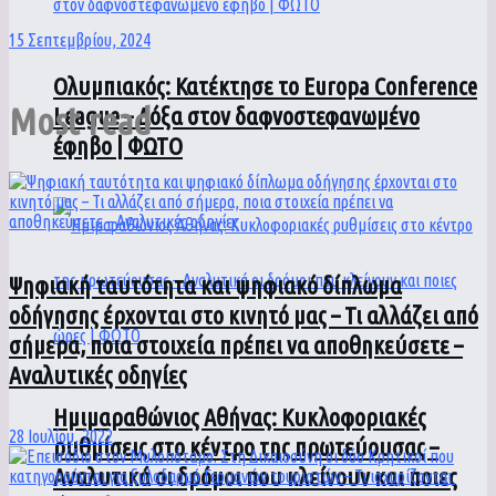
15 Σεπτεμβρίου, 2024
Ολυμπιακός: Κατέκτησε το Europa Conference
Most read
League – Δόξα στον δαφνοστεφανωμένο
έφηβο | ΦΩΤΟ
Ψηφιακή ταυτότητα και ψηφιακό δίπλωμα
οδήγησης έρχονται στο κινητό μας – Τι αλλάζει από
σήμερα, ποια στοιχεία πρέπει να αποθηκεύσετε –
Αναλυτικές οδηγίες
Ημιμαραθώνιος Αθήνας: Κυκλοφοριακές
28 Ιουλίου, 2022
ρυθμίσεις στο κέντρο της πρωτεύουσας –
Αναλυτικά οι δρόμοι που κλείνουν και ποιες