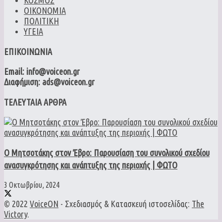
ΚΟΣΜΟΣ
ΟΙΚΟΝΟΜΙΑ
ΠΟΛΙΤΙΚΗ
ΥΓΕΙΑ
ΕΠΙΚΟΙΝΩΝΙΑ
Email: info@voiceon.gr
Διαφήμιση: ads@voiceon.gr
ΤΕΛΕΥΤΑΙΑ ΑΡΘΡΑ
Ο Μητσοτάκης στον Έβρο: Παρουσίαση του συνολικού σχεδίου
ανασυγκρότησης και ανάπτυξης της περιοχής | ΦΩΤΟ
3 Οκτωβρίου, 2024
© 2022
VoiceON
- Σχεδιασμός & Κατασκευή ιστοσελίδας:
The
Victory
.