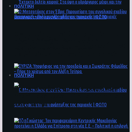
ΠΟΛΙΤΙΚΗ
Ο Μητσοτάκης στον Έβρο: Παρουσίαση του
Έκτακτο δελτίο καιρού: Στα ύψη ο
συνολικού σχεδίου ανασυγκρότησης και
υδράργυρος μέχρι και την Παρασκευή – Πολύ
ανάπτυξης της περιοχής | ΦΩΤΟ
υψηλός κίνδυνος πυρκαγιάς σε 7 περιοχές
ΠΟΛΙΤΙΚΗ
ΣΥΡΙΖΑ: Υποψήφιος για την προεδρία και ο
Σωκράτης Φάμελλος – Πήρε το χρίσμα από τον
Αλέξη Τσίπρα
Ο Μητσοτάκης στον Έβρο: Παρουσίαση του