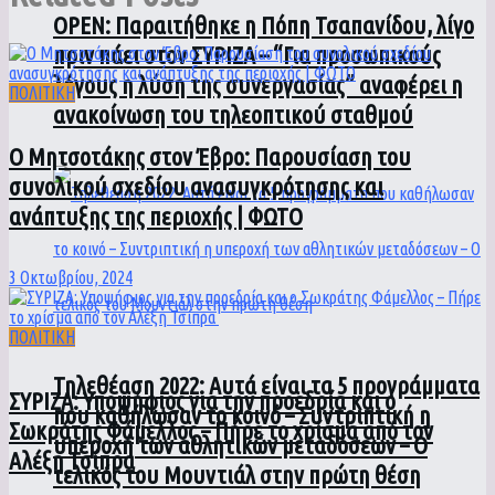
ΟPEN: Παραιτήθηκε η Πόπη Τσαπανίδου, λίγο
πριν πάει στον ΣΥΡΙΖΑ – “Για προσωπικούς
λόγους η λύση της συνεργασίας” αναφέρει η
ΠΟΛΙΤΙΚΗ
ανακοίνωση του τηλεοπτικού σταθμού
Ο Μητσοτάκης στον Έβρο: Παρουσίαση του
συνολικού σχεδίου ανασυγκρότησης και
ανάπτυξης της περιοχής | ΦΩΤΟ
3 Οκτωβρίου, 2024
ΠΟΛΙΤΙΚΗ
Τηλεθέαση 2022: Αυτά είναι τα 5 προγράμματα
ΣΥΡΙΖΑ: Υποψήφιος για την προεδρία και ο
που καθήλωσαν το κοινό – Συντριπτική η
Σωκράτης Φάμελλος – Πήρε το χρίσμα από τον
υπεροχή των αθλητικών μεταδόσεων – Ο
Αλέξη Τσίπρα
τελικός του Μουντιάλ στην πρώτη θέση