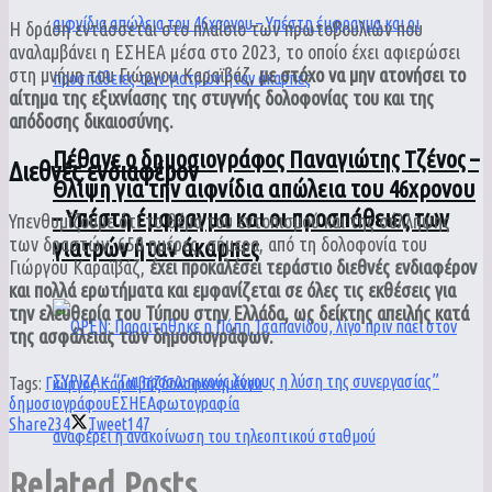
Η δράση εντάσσεται στο πλαίσιο των πρωτοβουλιών που
αναλαμβάνει η ΕΣΗΕΑ μέσα στο 2023, το οποίο έχει αφιερώσει
στη μνήμη του Γιώργου Καραϊβάζ,
με στόχο να μην ατονήσει το
αίτημα της εξιχνίασης της στυγνής δολοφονίας του και της
απόδοσης δικαιοσύνης.
Πέθανε ο δημοσιογράφος Παναγιώτης Τζένος –
Διεθνές ενδιαφέρον
Θλίψη για την αιφνίδια απώλεια του 46χρονου
– Υπέστη έμφραγμα και οι προσπάθειες των
Υπενθυμίζουμε ότι το θέμα του εντοπισμού και της σύλληψης
των δραστών, 650 ημέρες, σήμερα, από τη δολοφονία του
γιατρών ήταν άκαρπες
Γιώργου Καραϊβάζ,
έχει προκαλέσει τεράστιο διεθνές ενδιαφέρον
και πολλά ερωτήματα και εμφανίζεται σε όλες τις εκθέσεις για
την ελευθερία του Τύπου στην Ελλάδα, ως δείκτης απειλής κατά
της ασφάλειας των δημοσιογράφων.
Tags:
Γιώργος Καραϊβάζ
δολοφονημένου
δημοσιογράφου
ΕΣΗΕΑ
φωτογραφία
Share
234
Tweet
147
Related
Posts