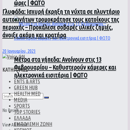
ώρες | ΦΩΤΟ
Γλυφάδα: Ισχυρή έκρηξη τη νύχτα σε πλυντήριο
αυτοκινήτων τρομοκράτησε τους κατοίκους της
περιοχής – Προκάλεσε σοβαρές υλικές ζημιές,
άνοιξε ακόμη και κρατήρα
20 Ιανουαρίου, 2023
Μέτρα στα γήπεδα: Ανοίγουν στις 13
Φεβρουαρίου – Καθυστερούν κάμερες και
ΚΑΤΗΓΟΡΙΕΣ
ηλεκτρονικά εισιτήρια | ΦΩΤΟ
ENTS & ARTS
GREEN HUB
HEALTH MED
MEDIA
SPORTS
No Result
TOP STORIES
ΕΛΛΑΔΑ
ΕΜΠΟΛΕΜΗ ΖΩΝΗ
View All Result