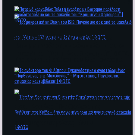
άνθρωποι ενδέχεται να έχουν πέσει στο ποτάμι
Πατρινό καρναβάλι: Τελετή έναρξης με
Baroque παρέλαση, σοκολατοπόλεμο και το
παιχνίδι του “Κρυμμένου Θησαυρού” | ΦΩΤΟ
Τρομοκρατική επίθεση του ΙSIS: Παγκόσμιο
σοκ από το μακελειό στη Μόσχα – 133 νεκροί
και 152 τραυματίες | ΦΩΤΟ
To ανάκτορο του Φιλίππου: Εγκαινιάστηκε ο
αναστηλωμένος “Παρθενώνας της
Μακεδονίας” – Μητσοτάκης: Παγκόσμιας
σημασίας και εμβέλειας | ΦΩΤΟ