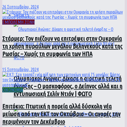
26 Σεπτεμβρίου, 2024
SPORTS
ΕΜΠΟΛΕΜΗ ΖΩΝΗ
Στάρμερ: Τον πιέζουν να επιτρέψει στην Ουκρανία
τη χρήση πυραύλων μεγάλου βεληνεκούς κατά της
Ρωσίας – Χωρίς τη συμφωνία των ΗΠΑ
15 Σεπτεμβρίου, 2024
Ολυμπιακοί Αγώνες: Δίχασε η αιρετική τελετή
έναρξης – Ο μασκοφόρος, ο Δείπνος αλλά και η
ΟΙΚΟΝΟΜΙΑ
εντυπωσιακή Σελίν Ντιόν | ΦΩΤΟ
Επιτόκια: Πτωτική η πορεία αλλά δύσκολη νέα
μείωση από την ΕΚΤ τον Οκτώβριο – Οι αγορές την
περιμένουν τον Δεκέμβριο