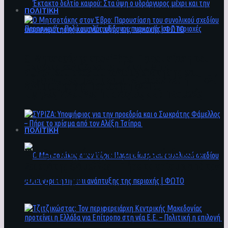
ΠΟΛΙΤΙΚΗ
Ο Μητσοτάκης στον Έβρο: Παρουσίαση του
Έκτακτο δελτίο καιρού: Στα ύψη ο
συνολικού σχεδίου ανασυγκρότησης και
υδράργυρος μέχρι και την Παρασκευή – Πολύ
ανάπτυξης της περιοχής | ΦΩΤΟ
υψηλός κίνδυνος πυρκαγιάς σε 7 περιοχές
ΠΟΛΙΤΙΚΗ
ΣΥΡΙΖΑ: Υποψήφιος για την προεδρία και ο
Σωκράτης Φάμελλος – Πήρε το χρίσμα από τον
Αλέξη Τσίπρα
Ο Μητσοτάκης στον Έβρο: Παρουσίαση του