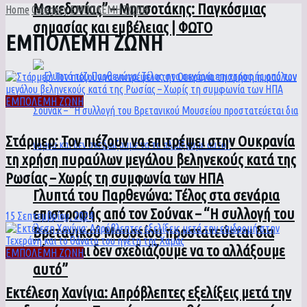
Μακεδονίας” – Μητσοτάκης: Παγκόσμιας
Home
Category
ΕΜΠΟΛΕΜΗ ΖΩΝΗ
σημασίας και εμβέλειας | ΦΩΤΟ
ΕΜΠΟΛΕΜΗ ΖΩΝΗ
ΕΜΠΟΛΕΜΗ ΖΩΝΗ
Στάρμερ: Τον πιέζουν να επιτρέψει στην Ουκρανία
τη χρήση πυραύλων μεγάλου βεληνεκούς κατά της
Ρωσίας – Χωρίς τη συμφωνία των ΗΠΑ
Γλυπτά του Παρθενώνα: Τέλος στα σενάρια
επιστροφής από τον Σούνακ – “Η συλλογή του
15 Σεπτεμβρίου, 2024
Βρετανικού Μουσείου προστατεύεται δια
νόμου και δεν σχεδιάζουμε να το αλλάξουμε
ΕΜΠΟΛΕΜΗ ΖΩΝΗ
αυτό”
Εκτέλεση Χανίγια: Απρόβλεπτες εξελίξεις μετά την