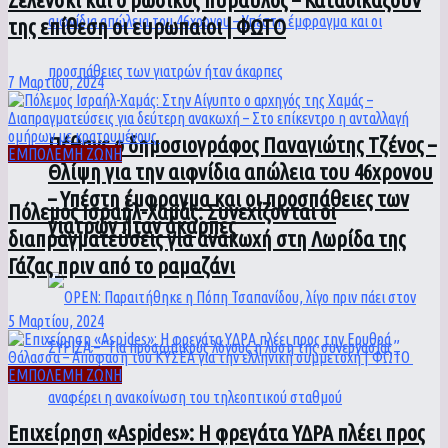
της επίθεση οι ευρωπαίοι | ΦΩΤΟ
7 Μαρτίου, 2024
Πέθανε ο δημοσιογράφος Παναγιώτης Τζένος –
ΕΜΠΟΛΕΜΗ ΖΩΝΗ
Θλίψη για την αιφνίδια απώλεια του 46χρονου
– Υπέστη έμφραγμα και οι προσπάθειες των
Πόλεμος Ισραήλ-Χαμάς: Συνεχίζονται οι
γιατρών ήταν άκαρπες
διαπραγματεύσεις για ανακωχή στη Λωρίδα της
Γάζας πριν από το ραμαζάνι
5 Μαρτίου, 2024
ΕΜΠΟΛΕΜΗ ΖΩΝΗ
Επιχείρηση «Aspides»: Η φρεγάτα ΥΔΡΑ πλέει προς