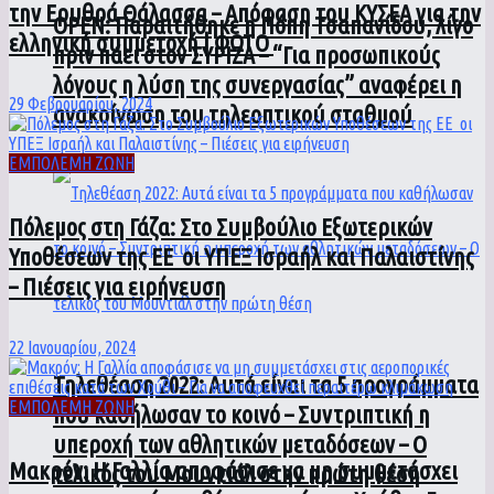
την Ερυθρά Θάλασσα – Απόφαση του ΚΥΣΕΑ για την
ΟPEN: Παραιτήθηκε η Πόπη Τσαπανίδου, λίγο
ελληνική συμμετοχή | ΦΩΤΟ
πριν πάει στον ΣΥΡΙΖΑ – “Για προσωπικούς
λόγους η λύση της συνεργασίας” αναφέρει η
29 Φεβρουαρίου, 2024
ανακοίνωση του τηλεοπτικού σταθμού
ΕΜΠΟΛΕΜΗ ΖΩΝΗ
Πόλεμος στη Γάζα: Στο Συμβούλιο Εξωτερικών
Υποθέσεων της ΕΕ οι ΥΠΕΞ Ισραήλ και Παλαιστίνης
– Πιέσεις για ειρήνευση
22 Ιανουαρίου, 2024
Τηλεθέαση 2022: Αυτά είναι τα 5 προγράμματα
ΕΜΠΟΛΕΜΗ ΖΩΝΗ
που καθήλωσαν το κοινό – Συντριπτική η
υπεροχή των αθλητικών μεταδόσεων – Ο
Μακρόν: Η Γαλλία αποφάσισε να μη συμμετάσχει
τελικός του Μουντιάλ στην πρώτη θέση