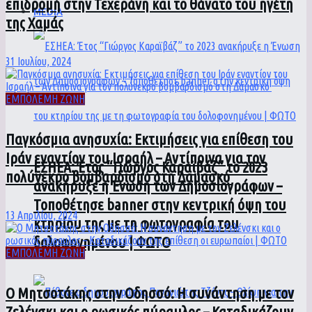
επιδρομή στην Τεχεράνη και το θάνατο του ηγέτη
MEDIA
της Χαμάς
31 Ιουλίου, 2024
ΕΜΠΟΛΕΜΗ ΖΩΝΗ
Παγκόσμια ανησυχία: Εκτιμήσεις για επίθεση του
Ιράν εναντίον του Ισραήλ – Αντίποινα για τον
ΕΣΗΕΑ: Έτος “Γιώργος Καραϊβάζ” το 2023
πολύνεκρο βομβαρδισμό στη Δαμασκό
ανακήρυξε η Ένωση των Δημοσιογράφων –
Τοποθέτησε banner στην κεντρική όψη του
13 Απριλίου, 2024
κτηρίου της με τη φωτογραφία του
δολοφονημένου | ΦΩΤΟ
ΕΜΠΟΛΕΜΗ ΖΩΝΗ
Ο Μητσοτάκης στην Οδησσό: Η συνάντηση με τον
Ζελένσκι και ο ρωσικός πύραυλος – Καταδικάζουν