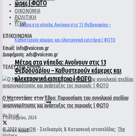
ώρες | ΦΩΤΟ
ΚΟΣΜΟΣ
ΟΙΚΟΝΟΜΙΑ
ΠΟΛΙΤΙΚΗ
ΥΓΕΙΑ
ΕΠΙΚΟΙΝΩΝΙΑ
Email: info@voiceon.gr
Διαφήμιση: ads@voiceon.gr
Μέτρα στα γήπεδα: Ανοίγουν στις 13
ΤΕΛΕΥΤΑΙΑ ΑΡΘΡΑ
Φεβρουαρίου – Καθυστερούν κάμερες και
ηλεκτρονικά εισιτήρια | ΦΩΤΟ
Ο Μητσοτάκης στον Έβρο: Παρουσίαση του συνολικού σχεδίου
ανασυγκρότησης και ανάπτυξης της περιοχής | ΦΩΤΟ
No Result
3 Οκτωβρίου, 2024
© 2022
VoiceON
- Σχεδιασμός & Κατασκευή ιστοσελίδας:
The
View All Result
Victory
.