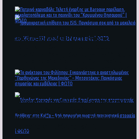
άνθρωποι ενδέχεται να έχουν πέσει στο ποτάμι
Πατρινό καρναβάλι: Τελετή έναρξης με
Baroque παρέλαση, σοκολατοπόλεμο και το
παιχνίδι του “Κρυμμένου Θησαυρού” | ΦΩΤΟ
Τρομοκρατική επίθεση του ΙSIS: Παγκόσμιο
σοκ από το μακελειό στη Μόσχα – 133 νεκροί
και 152 τραυματίες | ΦΩΤΟ
To ανάκτορο του Φιλίππου: Εγκαινιάστηκε ο
αναστηλωμένος “Παρθενώνας της
Μακεδονίας” – Μητσοτάκης: Παγκόσμιας
σημασίας και εμβέλειας | ΦΩΤΟ