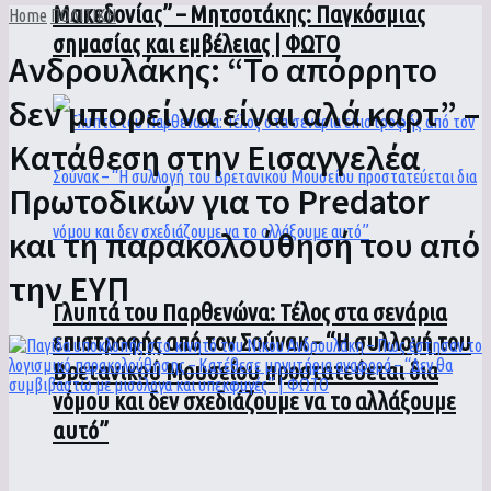
Μακεδονίας” – Μητσοτάκης: Παγκόσμιας
Home
ΠΟΛΙΤΙΚΗ
σημασίας και εμβέλειας | ΦΩΤΟ
Ανδρουλάκης: “Το απόρρητο
δεν μπορεί να είναι αλά καρτ” –
Κατάθεση στην Εισαγγελέα
Πρωτοδικών για το Predator
και τη παρακολούθησή του από
την ΕΥΠ
Γλυπτά του Παρθενώνα: Τέλος στα σενάρια
επιστροφής από τον Σούνακ – “Η συλλογή του
Βρετανικού Μουσείου προστατεύεται δια
νόμου και δεν σχεδιάζουμε να το αλλάξουμε
αυτό”