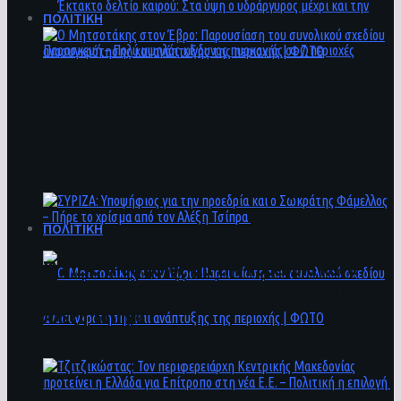
ΠΟΛΙΤΙΚΗ
Ο Μητσοτάκης στον Έβρο: Παρουσίαση του
Έκτακτο δελτίο καιρού: Στα ύψη ο
συνολικού σχεδίου ανασυγκρότησης και
υδράργυρος μέχρι και την Παρασκευή – Πολύ
ανάπτυξης της περιοχής | ΦΩΤΟ
υψηλός κίνδυνος πυρκαγιάς σε 7 περιοχές
ΠΟΛΙΤΙΚΗ
ΣΥΡΙΖΑ: Υποψήφιος για την προεδρία και ο
Σωκράτης Φάμελλος – Πήρε το χρίσμα από τον
Αλέξη Τσίπρα
Ο Μητσοτάκης στον Έβρο: Παρουσίαση του