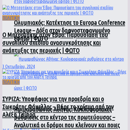
ΠΟΛΙΤΙΚΗ
Ολυμπιακός: Κατέκτησε το Europa Conference
League – Δόξα στον δαφνοστεφανωμένο
Ο Μητσοτάκης στον Έβρο: Παρουσίαση του
έφηβο | ΦΩΤΟ
συνολικού σχεδίου ανασυγκρότησης και
ανάπτυξης της περιοχής | ΦΩΤΟ
3 Οκτωβρίου, 2024
ΠΟΛΙΤΙΚΗ
ΣΥΡΙΖΑ: Υποψήφιος για την προεδρία και ο
Σωκράτης Φάμελλος – Πήρε το χρίσμα από τον
Ημιμαραθώνιος Αθήνας: Κυκλοφοριακές
Αλέξη Τσίπρα
ρυθμίσεις στο κέντρο της πρωτεύουσας –
Αναλυτικά οι δρόμοι που κλείνουν και ποιες