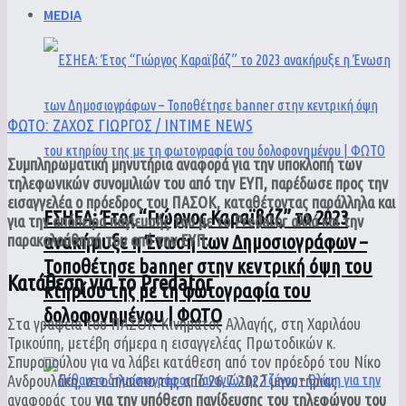
MEDIA
ΦΩΤΟ: ΖΑΧΟΣ ΓΙΩΡΓΟΣ / INTIME NEWS
Συμπληρωματική μηνυτήρια αναφορά για την υποκλοπή των
τηλεφωνικών συνομιλιών του από την ΕΥΠ, παρέδωσε προς την
εισαγγελέα ο πρόεδρος του ΠΑΣΟΚ, καταθέτοντας παράλληλα και
ΕΣΗΕΑ: Έτος “Γιώργος Καραϊβάζ” το 2023
για την απόπειρα παγίευσής του με το Predator αλλά και την
ανακήρυξε η Ένωση των Δημοσιογράφων –
παρακολούθησή του από την ΕΥΠ.
Τοποθέτησε banner στην κεντρική όψη του
Κατάθεση για το Predator
κτηρίου της με τη φωτογραφία του
δολοφονημένου | ΦΩΤΟ
Στα γραφεία του ΠΑΣΟΚ-Κινήματος Αλλαγής, στη Χαριλάου
Τρικούπη, μετέβη σήμερα η εισαγγελέας Πρωτοδικών κ.
Σπυροπούλου για να λάβει κατάθεση από τον πρόεδρό του Νίκο
Ανδρουλάκη, στο πλαίσιο της από 26.7.2022 μηνυτήριας
αναφοράς του
για την υπόθεση παγίδευσης του τηλεφώνου του