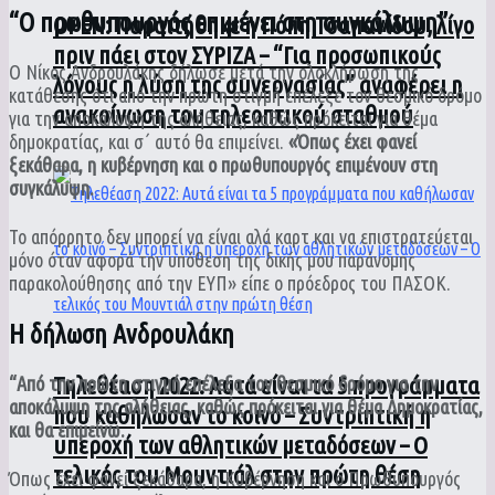
“Ο πρωθυπουργός επιμένει στη συγκάλυψη”
ΟPEN: Παραιτήθηκε η Πόπη Τσαπανίδου, λίγο
πριν πάει στον ΣΥΡΙΖΑ – “Για προσωπικούς
Ο Νίκος Ανδρουλάκης δήλωσε μετά την ολοκλήρωση της
λόγους η λύση της συνεργασίας” αναφέρει η
κατάθεσης ότι από την πρώτη στιγμή επέλεξε τον θεσμικό δρόμο
ανακοίνωση του τηλεοπτικού σταθμού
για την αποκάλυψη της αλήθειας, καθώς πρόκειται για θέμα
δημοκρατίας, και σ΄ αυτό θα επιμείνει.
«Όπως έχει φανεί
ξεκάθαρα, η κυβέρνηση και ο πρωθυπουργός επιμένουν στη
συγκάλυψη.
Το απόρρητο δεν μπορεί να είναι αλά καρτ και να επιστρατεύεται
μόνο όταν αφορά την υπόθεση της δικής μου παράνομης
παρακολούθησης από την ΕΥΠ» είπε ο πρόεδρος του ΠΑΣΟΚ.
Η δήλωση Ανδρουλάκη
Τηλεθέαση 2022: Αυτά είναι τα 5 προγράμματα
“Από την πρώτη στιγμή επέλεξα τον θεσμικό δρόμο για την
αποκάλυψη της αλήθειας, καθώς πρόκειται για θέμα Δημοκρατίας,
που καθήλωσαν το κοινό – Συντριπτική η
και θα επιμείνω.
υπεροχή των αθλητικών μεταδόσεων – Ο
τελικός του Μουντιάλ στην πρώτη θέση
Όπως έχει φανεί ξεκάθαρα, η Κυβέρνηση και ο Πρωθυπουργός