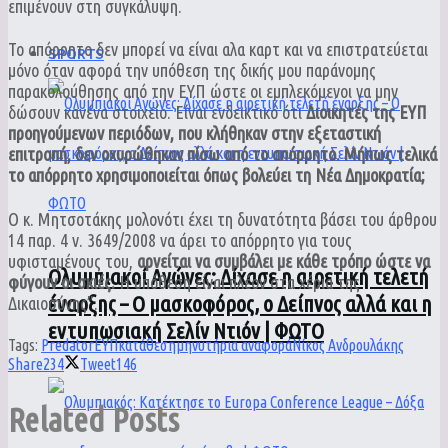
επιμένουν στη συγκάλυψη.
Το απόρρητο δεν μπορεί να είναι αλα καρτ και να επιστρατεύεται
SPORTS
μόνο όταν αφορά την υπόθεση της δικής μου παράνομης
παρακολούθησης από την ΕΥΠ ώστε οι εμπλεκόμενοι να μην
δώσουν κανένα στοιχείο. Είναι ενδεικτικό ότι
Διοικητές της ΕΥΠ
προηγούμενων περιόδων, που κλήθηκαν στην εξεταστική
επιτροπή, δεν οχυρώθηκαν πίσω από το απόρρητο. Μήπως τελικά
το απόρρητο χρησιμοποιείται όπως βολεύει τη Νέα Δημοκρατία;
Ο κ. Μητσοτάκης μολονότι έχει τη δυνατότητα βάσει του άρθρου
14 παρ. 4 ν. 3649/2008 να άρει το απόρρητο για τους
υφισταμένους του,
αρνείται να συμβάλει με κάθε τρόπο ώστε να
Ολυμπιακοί Αγώνες: Δίχασε η αιρετική τελετή
φύγουν οι σκιές.
Η υπόθεση είναι πλέον στα χέρια της
έναρξης – Ο μασκοφόρος, ο Δείπνος αλλά και η
Δικαιοσύνης”.
εντυπωσιακή Σελίν Ντιόν | ΦΩΤΟ
Tags:
Predator
ΕΥΠ
κατάθεση
μηνυτήρια αναφορά
Νίκος Ανδρουλάκης
Share
234
Tweet
146
Related
Posts