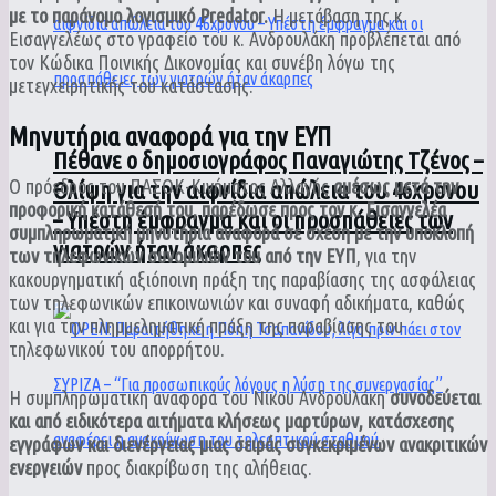
με το παράνομο λογισμικό Predator.
Η μετάβαση της κ.
Εισαγγελέως στο γραφείο του κ. Ανδρουλάκη προβλέπεται από
τον Κώδικα Ποινικής Δικονομίας και συνέβη λόγω της
μετεγχειρητικής του κατάστασης.
Μηνυτήρια αναφορά για την ΕΥΠ
Πέθανε ο δημοσιογράφος Παναγιώτης Τζένος –
Ο πρόεδρος του ΠΑΣΟΚ-Κινήματος Αλλαγής
αμέσως μετά την
Θλίψη για την αιφνίδια απώλεια του 46χρονου
προφορική κατάθεσή του, παρέδωσε προς τον κ. Εισαγγελέα
– Υπέστη έμφραγμα και οι προσπάθειες των
συμπληρωματική μηνυτήρια αναφορά σε σχέση με την υποκλοπή
γιατρών ήταν άκαρπες
των τηλεφωνικών συνομιλιών του από την ΕΥΠ
, για την
κακουργηματική αξιόποινη πράξη της παραβίασης της ασφάλειας
των τηλεφωνικών επικοινωνιών και συναφή αδικήματα, καθώς
και για την πλημμεληματική πράξη της παραβίασης του
τηλεφωνικού του απορρήτου.
Η συμπληρωματική αναφορά του Νίκου Ανδρουλάκη
συνοδεύεται
και από ειδικότερα αιτήματα κλήσεως μαρτύρων, κατάσχεσης
εγγράφων και διενέργειας μιας σειράς συγκεκριμένων ανακριτικών
ενεργειών
προς διακρίβωση της αλήθειας.