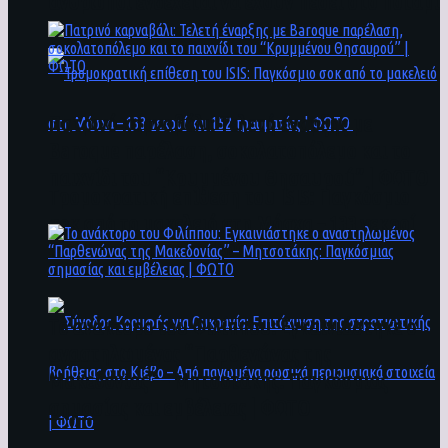
άνθρωποι ενδέχεται να έχουν πέσει στο ποτάμι
Πατρινό καρναβάλι: Τελετή έναρξης με
Baroque παρέλαση, σοκολατοπόλεμο και το
παιχνίδι του “Κρυμμένου Θησαυρού” | ΦΩΤΟ
Τρομοκρατική επίθεση του ΙSIS: Παγκόσμιο
σοκ από το μακελειό στη Μόσχα – 133 νεκροί
και 152 τραυματίες | ΦΩΤΟ
To ανάκτορο του Φιλίππου: Εγκαινιάστηκε ο
αναστηλωμένος “Παρθενώνας της
Μακεδονίας” – Μητσοτάκης: Παγκόσμιας
σημασίας και εμβέλειας | ΦΩΤΟ