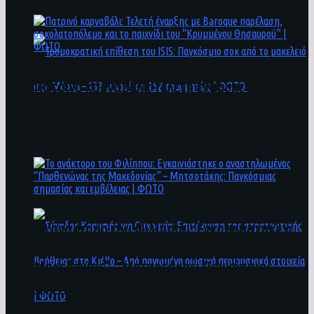
άνθρωποι ενδέχεται να έχουν πέσει στο ποτάμι
Πατρινό καρναβάλι: Τελετή έναρξης με
Baroque παρέλαση, σοκολατοπόλεμο και το
παιχνίδι του “Κρυμμένου Θησαυρού” | ΦΩΤΟ
Τρομοκρατική επίθεση του ΙSIS: Παγκόσμιο
σοκ από το μακελειό στη Μόσχα – 133 νεκροί
και 152 τραυματίες | ΦΩΤΟ
To ανάκτορο του Φιλίππου: Εγκαινιάστηκε ο
αναστηλωμένος “Παρθενώνας της
Μακεδονίας” – Μητσοτάκης: Παγκόσμιας
σημασίας και εμβέλειας | ΦΩΤΟ