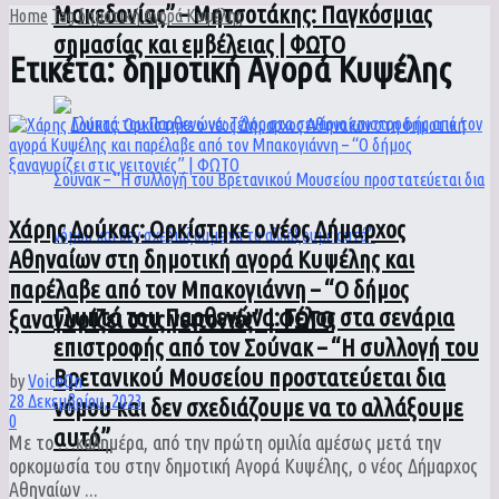
Μακεδονίας” – Μητσοτάκης: Παγκόσμιας
Home
Tag
δημοτική Αγορά Κυψέλης
σημασίας και εμβέλειας | ΦΩΤΟ
Ετικέτα:
δημοτική Αγορά Κυψέλης
Χάρης Δούκας: Ορκίστηκε ο νέος Δήμαρχος
Αθηναίων στη δημοτική αγορά Κυψέλης και
παρέλαβε από τον Μπακογιάννη – “Ο δήμος
Γλυπτά του Παρθενώνα: Τέλος στα σενάρια
ξαναγυρίζει στις γειτονιές” | ΦΩΤΟ
επιστροφής από τον Σούνακ – “Η συλλογή του
Βρετανικού Μουσείου προστατεύεται δια
by
VoiceOn
28 Δεκεμβρίου, 2023
νόμου και δεν σχεδιάζουμε να το αλλάξουμε
0
αυτό”
Με το …καλημέρα, από την πρώτη ομιλία αμέσως μετά την
ορκομωσία του στην δημοτική Αγορά Κυψέλης, ο νέος Δήμαρχος
Αθηναίων ...