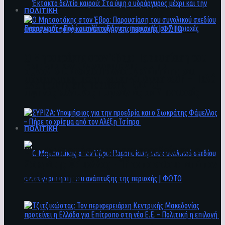
ΠΟΛΙΤΙΚΗ
Ο Μητσοτάκης στον Έβρο: Παρουσίαση του
Έκτακτο δελτίο καιρού: Στα ύψη ο
συνολικού σχεδίου ανασυγκρότησης και
υδράργυρος μέχρι και την Παρασκευή – Πολύ
ανάπτυξης της περιοχής | ΦΩΤΟ
υψηλός κίνδυνος πυρκαγιάς σε 7 περιοχές
ΠΟΛΙΤΙΚΗ
ΣΥΡΙΖΑ: Υποψήφιος για την προεδρία και ο
Σωκράτης Φάμελλος – Πήρε το χρίσμα από τον
Αλέξη Τσίπρα
Ο Μητσοτάκης στον Έβρο: Παρουσίαση του