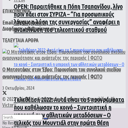
ΟPEN: Παραιτήθηκε η Πόπη Τσαπανίδου, λίγο
ΕΠΙΚΟΙΝΩΝΙΑ
πριν πάει στον ΣΥΡΙΖΑ – “Για προσωπικούς
λόγους η λύση της συνεργασίας” αναφέρει η
Email: info@voiceon.gr
Διαφήμιση: ads@voiceon.gr
ανακοίνωση του τηλεοπτικού σταθμού
ΤΕΛΕΥΤΑΙΑ ΑΡΘΡΑ
Ο Μητσοτάκης στον Έβρο: Παρουσίαση του συνολικού σχεδίου
ανασυγκρότησης και ανάπτυξης της περιοχής | ΦΩΤΟ
3 Οκτωβρίου, 2024
© 2022
VoiceON
- Σχεδιασμός & Κατασκευή ιστοσελίδας:
The
Τηλεθέαση 2022: Αυτά είναι τα 5 προγράμματα
Victory
.
που καθήλωσαν το κοινό – Συντριπτική η
υπεροχή των αθλητικών μεταδόσεων – Ο
τελικός του Μουντιάλ στην πρώτη θέση
No Result