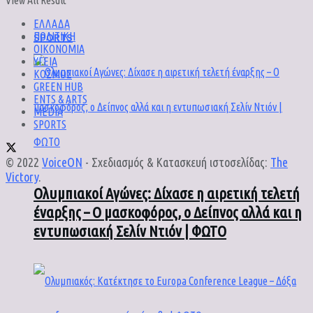
View All Result
ΕΛΛΑΔΑ
SPORTS
ΠΟΛΙΤΙΚΗ
ΟΙΚΟΝΟΜΙΑ
ΥΓΕΙΑ
ΚΟΣΜΟΣ
GREEN HUB
ENTS & ARTS
MEDIA
SPORTS
© 2022
VoiceON
- Σχεδιασμός & Κατασκευή ιστοσελίδας:
The
Victory
.
Ολυμπιακοί Αγώνες: Δίχασε η αιρετική τελετή
έναρξης – Ο μασκοφόρος, ο Δείπνος αλλά και η
εντυπωσιακή Σελίν Ντιόν | ΦΩΤΟ