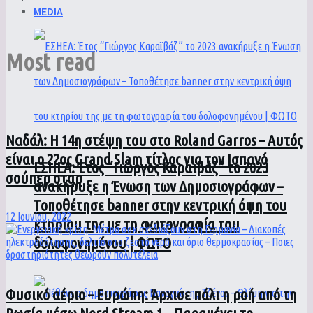
MEDIA
Most read
Ναδάλ: Η 14η στέψη του στο Roland Garros – Αυτός
είναι ο 22ος Grand Slam τίτλος για τον Ισπανό
ΕΣΗΕΑ: Έτος “Γιώργος Καραϊβάζ” το 2023
σούπερ σταρ
ανακήρυξε η Ένωση των Δημοσιογράφων –
Τοποθέτησε banner στην κεντρική όψη του
12 Ιουνίου, 2022
κτηρίου της με τη φωτογραφία του
δολοφονημένου | ΦΩΤΟ
Φυσικό αέριο – Ευρώπη: Άρχισε πάλι η ροή από τη