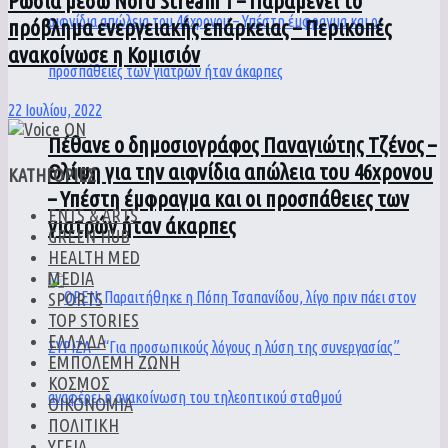
Ρωσία μέσω Nord Stream 1 – Παραμένει το
πρόβλημα ενεργειακής επάρκειας – Περικοπές
ανακοίνωσε η Κομισιόν
22 Ιουλίου, 2022
Πέθανε ο δημοσιογράφος Παναγιώτης Τζένος –
Θλίψη για την αιφνίδια απώλεια του 46χρονου
ΚΑΤΗΓΟΡΙΕΣ
– Υπέστη έμφραγμα και οι προσπάθειες των
ENTS & ARTS
γιατρών ήταν άκαρπες
GREEN HUB
HEALTH MED
MEDIA
SPORTS
TOP STORIES
ΕΛΛΑΔΑ
ΕΜΠΟΛΕΜΗ ΖΩΝΗ
ΚΟΣΜΟΣ
ΟΙΚΟΝΟΜΙΑ
ΠΟΛΙΤΙΚΗ
ΥΓΕΙΑ