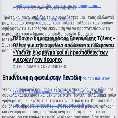
ΦΩΤΟ: ΛΙΑΚΟΣ ΓΙΑΝΝΗΣ / INTIME NEWS
Πρώτα και πάνω από όλα τους πυροσβέστες μας, τους εθελοντές
μας, τους αστυνομικούς μας, τους πολίτες πολλοί εκ των οποίων
αψήφησαν τις εντολές για εκκένωση για να προστατεύσουν τις
περιουσίες τους» δήλωσε ο πρωθυπουργός Κυριάκος
Πέθανε ο δημοσιογράφος Παναγιώτης Τζένος –
Μητσοτάκης κατά την αποχώρησή του από το Ενιαίο
Θλίψη για την αιφνίδια απώλεια του 46χρονου
Συντονιστικό Κέντρο Επιχειρήσεων και Διαχείρισης Κρίσεων του
υπουργείου Κλιματικής Κρίσης και Πολιτικής Προστασίας.
– Υπέστη έμφραγμα και οι προσπάθειες των
γιατρών ήταν άκαρπες
ΦΩΤΟ: ΠΑΠΑΜΗΤΣΟΣ ΔΗΜΗΤΡΗΣ
Επικίνδυνη η φωτιά στην Πεντέλη
Ήταν μια πυρκαγιά που, όπως εξήγησε ο Υπουργός, είχε πάρα πολύ
δύσκολα χαρακτηριστικά. Ξεκίνησε στην Πεντέλη αλλά μπήκε πολύ
γρήγορα και με μεγάλη ταχύτητα στον αστικό ιστό. Και πιστεύω
ότι όλοι οι αρμόδιοι έκαναν το καλύτερο δυνατό με πολύ γρήγορη
και έγκαιρη παρουσία, με μεγάλη κινητοποίηση του κρατικού
μηχανισμού και κυρίως με πολύ καλύτερο συντονισμό σε σχέση με