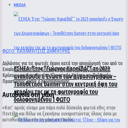
MEDIA
ΦΩΤΟ: ΠΑΠΑΜΗΤΣΟΣ ΔΗΜΗΤΡΗΣ
Δηλώσεις για τις φωτιές έκανε κατά την αποχώρησή του από το
ΕΣΗΕΑ: Έτος “Γιώργος Καραϊβάζ” το 2023
Ενιαίο Συντονιστικό Κέντρο Επιχειρήσεων και Διαχείρισης
Κρίσεων του υπουργείου Κλιματικής Κρίσης και Πολιτικής
ανακήρυξε η Ένωση των Δημοσιογράφων –
Προστασίας έκανε ο πρωθυπουργός.
Τοποθέτησε banner στην κεντρική όψη του
κτηρίου της με τη φωτογραφία του
Αυτοθυσία στη μάχη
δολοφονημένου | ΦΩΤΟ
«Κατ’ αρχάς είχαμε μια πάρα πολύ δύσκολη φωτιά χθες στην
Πεντέλη και θέλω να ξεκινήσω ευχαριστώντας όλους όσοι με
αυτοθυσία έδωσαν τη μάχη στο πεδίο.