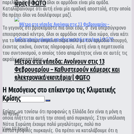
παρελθόν.Νομίζω, ότι όλοι οι αρμόδιοι είναι μία ομάδα.
ώρες | ΦΩΤΟ
Καταλαβαίνουμε ότι αυτή είναι μία ομαδική αποστολή, στην οποία
θα πρέπει όλοι να δουλέψουμε μαζί.
Το γεγονός ότι βρισκόμαστε πια όλοι εδώ, σ’ ένα υπερσύγχρονο
επιχειρησιακό κέντρο, όλοι οι αρμόδιοι στον ίδιο χώρο, είναι κάτι
για το οποίο είχαμε επιμείνει πάρα πολύ με τον αρμόδιο Υπουργό,
έχοντας εικόνα, έχοντας πληροφορία. Αυτή είναι η πεμπτουσία
του συντονισμού, ο οποίος τόσο απαραίτητος είναι σε αυτές τις
ακραίες καταστάσεις.
Μέτρα στα γήπεδα: Ανοίγουν στις 13
Φεβρουαρίου – Καθυστερούν κάμερες και
ηλεκτρονικά εισιτήρια | ΦΩΤΟ
ΦΩΤΟ: ΛΙΑΚΟΣ ΓΙΑΝΝΗΣ / INTIME NEWS
Η Μεσόγειος στο επίκεντρο της Κλιματικής
Κρίσης
Επίσης, να τονίσω ότι προφανώς η Ελλάδα δεν είναι η μόνη η
No Result
οποία πλήττεται αυτή την εποχή από πυρκαγιές. Στην υπόλοιπη
Νότια Ευρώπη έχουμε πολύ μεγαλύτερες, πολύ πιο
View All Result
καταστροφικές πυρκαγιές. Θα πρέπει να καταλάβουμε ότι η