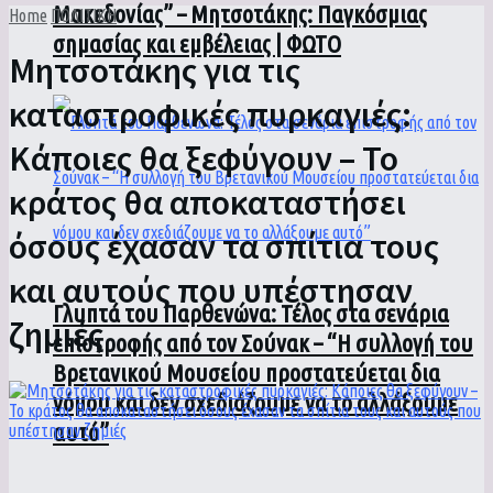
Μακεδονίας” – Μητσοτάκης: Παγκόσμιας
Home
ΠΟΛΙΤΙΚΗ
σημασίας και εμβέλειας | ΦΩΤΟ
Μητσοτάκης για τις
καταστροφικές πυρκαγιές:
Κάποιες θα ξεφύγουν – Το
κράτος θα αποκαταστήσει
όσους έχασαν τα σπίτια τους
και αυτούς που υπέστησαν
Γλυπτά του Παρθενώνα: Τέλος στα σενάρια
ζημιές
επιστροφής από τον Σούνακ – “Η συλλογή του
Βρετανικού Μουσείου προστατεύεται δια
νόμου και δεν σχεδιάζουμε να το αλλάξουμε
αυτό”