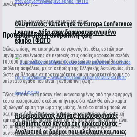
μεγάλη ταχύτητα.
ΦΩΤΟ: ΛΙΑΚΟΣ ΓΙΑΝΝΗΣ / INTIME NEWS
Ολυμπιακός: Κατέκτησε το Europa Conference
League – Δόξα στον δαφνοστεφανωμένο
Προτεραιότητα η ανθρώπινη ζωή
έφηβο | ΦΩΤΟ
Θέλω, επίσης, να επισημάνω το γεγονός ότι χθες εστάλησαν
μηνύματα εκκένωσης σε περιοχές στις οποίες κατοικούν σχεδόν
100.000 συμπολίτες μας. Αυτές οι εκκενώσεις υλοποιήθηκαν με
απόλυτη ασφάλεια, με τη στήριξη της Ελληνικής Αστυνομίας, έτσι
ώστε να θέσουμε σε προτεραιότητα και να προστατεύσουμε το
υπέρτατο αγαθό που είναι η ανθρώπινη ζωή”.
Τέλος, για το κατά πόσον είναι ικανοποιημένος από την εφαρμογή
του επιχειρησιακού σχεδίου απήντησε ότι «Δεν θα κάνω καμία
αξιολογική κρίση την ώρα της μάχης. Αυτό το οποίο μπορώ να
σας πω με βεβαιότητα και έχοντας πια αποκτήσει μία σχετική
Ημιμαραθώνιος Αθήνας: Κυκλοφοριακές
εμπειρία, έχοντας διαχειριστεί και τις περσινές πυρκαγιές, είναι
ρυθμίσεις στο κέντρο της πρωτεύουσας –
ότι υπάρχει ένα πολύ καλύτερο επίπεδο οργάνωσης και
Αναλυτικά οι δρόμοι που κλείνουν και ποιες
συντονισμού σε σχέση με αυτό το οποίο συνέβαινε στο