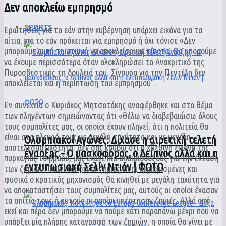
Δεν αποκλείω εμπρησμό
SPORTS
Ερωτηθείς για το εάν στην κυβέρνηση υπάρχει εικόνα για τα
αίτια, για το εάν πρόκειται για εμπρησμό ή όχι τόνισε «Δεν
μπορούμε αυτή τη στιγμή να αποκλείσουμε τίποτα. Θα μπορούμε
να έχουμε περισσότερα όταν ολοκληρώσει το Ανακριτικό της
Πυροσβεστικής τη δουλειά του. Σίγουρα για την Πεντέλη δεν
αποκλείεται και η περίπτωση του εμπρησμού”.
Εν συνεχεία ο Κυριάκος Μητσοτάκης αναφέρθηκε και στο θέμα
των πληγέντων σημειώνοντας ότι «θέλω να διαβεβαιώσω όλους
τους συμπολίτες μας, οι οποίοι έχουν πληγεί, ότι η πολιτεία θα
είναι στο πλευρό τους με μεγάλη ταχύτητα και με μεγάλη
Ολυμπιακοί Αγώνες: Δίχασε η αιρετική τελετή
αποτελεσματικότητα. Δεν σας κρύβω ότι η χθεσινή εικόνα της
έναρξης – Ο μασκοφόρος, ο Δείπνος αλλά και η
πυρκαγιάς το βράδυ, μας έκανε πιο απαισιόδοξους για την έκταση
εντυπωσιακή Σελίν Ντιόν | ΦΩΤΟ
των ζημιών. Φαίνεται ότι οι ζημιές είναι περιορισμένες και
φυσικά ο κρατικός μηχανισμός θα κινηθεί με μεγάλη ταχύτητα για
να αποκαταστήσει τους συμπολίτες μας, αυτούς οι οποίοι έχασαν
τα σπίτια τους ή αυτούς οι οποίοι υπέστησαν ζημιές. Αλλά από
εκεί και πέρα δεν μπορούμε να πούμε κάτι παραπάνω μέχρι που να
υπάρξει μία πλήρης καταγραφή των ζημιών, η οποία θα γίνει με