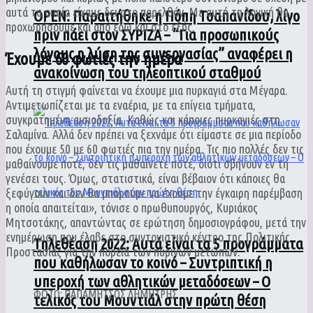
αυτά τα οποία είχαμε δει στο παρελθόν. Με αυτή τη λογική θα
ΟPEN: Παραιτήθηκε η Πόπη Τσαπανίδου, λίγο
προχωρήσουμε και από εδώ και στο εξής.
πριν πάει στον ΣΥΡΙΖΑ – “Για προσωπικούς
λόγους η λύση της συνεργασίας” αναφέρει η
Έχουμε 60 φωτιές την ημέρα
ανακοίνωση του τηλεοπτικού σταθμού
Αυτή τη στιγμή φαίνεται να έχουμε μια πυρκαγιά στα Μέγαρα.
Αντιμετωπίζεται με τα εναέρια, με τα επίγεια τμήματα,
συγκρατημένη αισιοδοξία. Καθώς και κάποιες πυρκαγιές στη
Σαλαμίνα. Αλλά δεν πρέπει να ξεχνάμε ότι είμαστε σε μια περίοδο
που έχουμε 50 με 60 φωτιές πια την ημέρα. Τις πιο πολλές δεν τις
μαθαίνουμε ποτέ, δεν τις μαθαίνετε ποτέ, διότι σβήνουν εν τη
γενέσει τους. Όμως, στατιστικά, είναι βέβαιον ότι κάποιες θα
ξεφύγουν και δεν θα μπορούμε να έχουμε την έγκαιρη παρέμβαση
η οποία απαιτείται», τόνισε ο πρωθυπουργός, Κυριάκος
Μητσοτάκης, απαντώντας σε ερώτηση δημοσιογράφου, μετά την
ενημέρωση που έλαβε στο συντονιστικό κέντρο της Πολιτικής
Τηλεθέαση 2022: Αυτά είναι τα 5 προγράμματα
Προστασίας για την πορεία των πύρινων μετώπων.
που καθήλωσαν το κοινό – Συντριπτική η
υπεροχή των αθλητικών μεταδόσεων – Ο
ΦΩΤΟ: ΠΑΠΑΜΗΤΣΟΣ ΔΗΜΗΤΡΗΣ
τελικός του Μουντιάλ στην πρώτη θέση