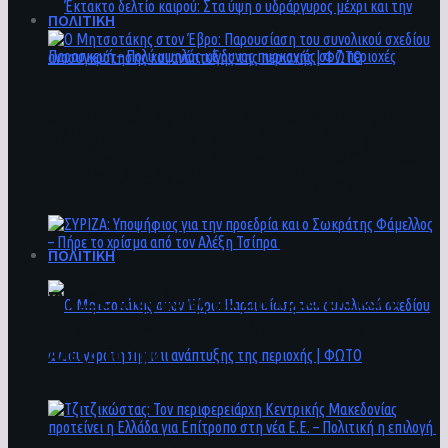
ΠΟΛΙΤΙΚΗ
Ο Μητσοτάκης στον Έβρο: Παρουσίαση του
Έκτακτο δελτίο καιρού: Στα ύψη ο
συνολικού σχεδίου ανασυγκρότησης και
υδράργυρος μέχρι και την Παρασκευή – Πολύ
ανάπτυξης της περιοχής | ΦΩΤΟ
υψηλός κίνδυνος πυρκαγιάς σε 7 περιοχές
ΠΟΛΙΤΙΚΗ
ΣΥΡΙΖΑ: Υποψήφιος για την προεδρία και ο
Σωκράτης Φάμελλος – Πήρε το χρίσμα από τον
Αλέξη Τσίπρα
Ο Μητσοτάκης στον Έβρο: Παρουσίαση του