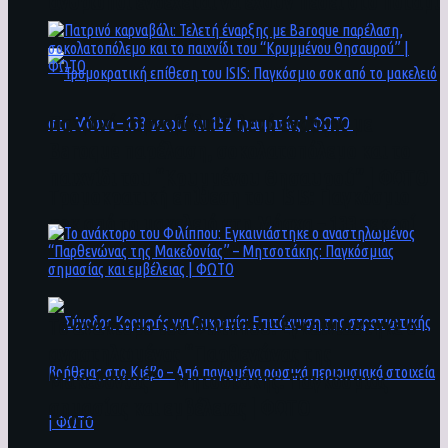
άνθρωποι ενδέχεται να έχουν πέσει στο ποτάμι
Πατρινό καρναβάλι: Τελετή έναρξης με
Baroque παρέλαση, σοκολατοπόλεμο και το
παιχνίδι του “Κρυμμένου Θησαυρού” | ΦΩΤΟ
Τρομοκρατική επίθεση του ΙSIS: Παγκόσμιο
σοκ από το μακελειό στη Μόσχα – 133 νεκροί
και 152 τραυματίες | ΦΩΤΟ
To ανάκτορο του Φιλίππου: Εγκαινιάστηκε ο
αναστηλωμένος “Παρθενώνας της
Μακεδονίας” – Μητσοτάκης: Παγκόσμιας
σημασίας και εμβέλειας | ΦΩΤΟ