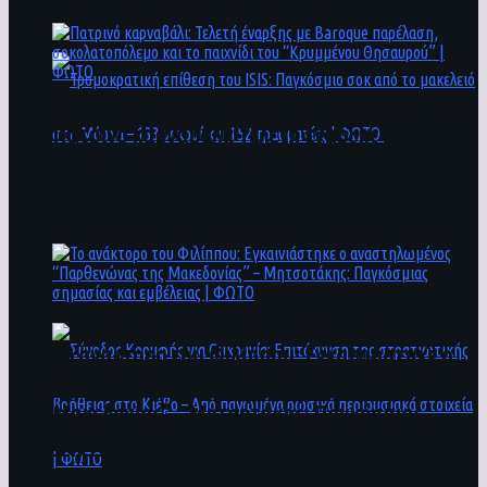
άνθρωποι ενδέχεται να έχουν πέσει στο ποτάμι
Πατρινό καρναβάλι: Τελετή έναρξης με
Baroque παρέλαση, σοκολατοπόλεμο και το
παιχνίδι του “Κρυμμένου Θησαυρού” | ΦΩΤΟ
Τρομοκρατική επίθεση του ΙSIS: Παγκόσμιο
σοκ από το μακελειό στη Μόσχα – 133 νεκροί
και 152 τραυματίες | ΦΩΤΟ
To ανάκτορο του Φιλίππου: Εγκαινιάστηκε ο
αναστηλωμένος “Παρθενώνας της
Μακεδονίας” – Μητσοτάκης: Παγκόσμιας
σημασίας και εμβέλειας | ΦΩΤΟ