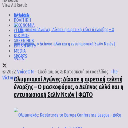
No Result
View All Result
SPORTS
ΕΛΛΑΔΑ
ΠΟΛΙΤΙΚΗ
ΟΙΚΟΝΟΜΙΑ
ΥΓΕΙΑ
ΚΟΣΜΟΣ
GREEN HUB
ENTS & ARTS
MEDIA
SPORTS
© 2022
VoiceON
- Σχεδιασμός & Κατασκευή ιστοσελίδας:
The
Victory
.
Ολυμπιακοί Αγώνες: Δίχασε η αιρετική τελετή
έναρξης – Ο μασκοφόρος, ο Δείπνος αλλά και η
εντυπωσιακή Σελίν Ντιόν | ΦΩΤΟ