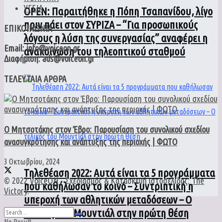
ΥΓΕΙΑ
ΟPEN: Παραιτήθηκε η Πόπη Τσαπανίδου, λίγο
πριν πάει στον ΣΥΡΙΖΑ – “Για προσωπικούς
ΕΠΙΚΟΙΝΩΝΙΑ
λόγους η λύση της συνεργασίας” αναφέρει η
Email: info@voiceon.gr
ανακοίνωση του τηλεοπτικού σταθμού
Διαφήμιση: ads@voiceon.gr
ΤΕΛΕΥΤΑΙΑ ΑΡΘΡΑ
Ο Μητσοτάκης στον Έβρο: Παρουσίαση του συνολικού σχεδίου
ανασυγκρότησης και ανάπτυξης της περιοχής | ΦΩΤΟ
3 Οκτωβρίου, 2024
Τηλεθέαση 2022: Αυτά είναι τα 5 προγράμματα
© 2022
VoiceON
- Σχεδιασμός & Κατασκευή ιστοσελίδας:
The
που καθήλωσαν το κοινό – Συντριπτική η
Victory
.
υπεροχή των αθλητικών μεταδόσεων – Ο
τελικός του Μουντιάλ στην πρώτη θέση