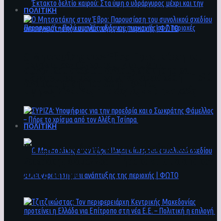
ΠΟΛΙΤΙΚΗ
Ο Μητσοτάκης στον Έβρο: Παρουσίαση του
Έκτακτο δελτίο καιρού: Στα ύψη ο
συνολικού σχεδίου ανασυγκρότησης και
υδράργυρος μέχρι και την Παρασκευή – Πολύ
ανάπτυξης της περιοχής | ΦΩΤΟ
υψηλός κίνδυνος πυρκαγιάς σε 7 περιοχές
ΠΟΛΙΤΙΚΗ
ΣΥΡΙΖΑ: Υποψήφιος για την προεδρία και ο
Σωκράτης Φάμελλος – Πήρε το χρίσμα από τον
Αλέξη Τσίπρα
Ο Μητσοτάκης στον Έβρο: Παρουσίαση του