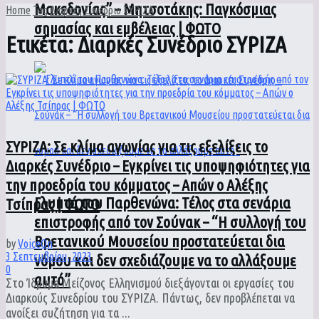
Μακεδονίας” – Μητσοτάκης: Παγκόσμιας
Home
Tag
Διαρκές Συνέδριο ΣΥΡΙΖΑ
σημασίας και εμβέλειας | ΦΩΤΟ
Ετικέτα:
Διαρκές Συνέδριο ΣΥΡΙΖΑ
ΣΥΡΙΖΑ: Σε κλίμα αγωνίας για τις εξελίξεις το
Διαρκές Συνέδριο – Εγκρίνει τις υποψηφιότητες για
την προεδρία του κόμματος – Απών ο Αλέξης
Γλυπτά του Παρθενώνα: Τέλος στα σενάρια
Τσίπρας | ΦΩΤΟ
επιστροφής από τον Σούνακ – “Η συλλογή του
Βρετανικού Μουσείου προστατεύεται δια
by
VoiceOn
3 Σεπτεμβρίου, 2023
νόμου και δεν σχεδιάζουμε να το αλλάξουμε
0
αυτό”
Στο Ίδρυμα Μείζονος Ελληνισμού διεξάγονται οι εργασίες του
Διαρκούς Συνεδρίου του ΣΥΡΙΖΑ. Πάντως, δεν προβλέπεται να
ανοίξει συζήτηση για τα ...