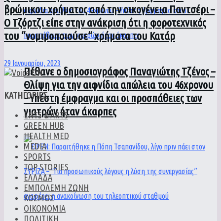
βρώμικου χρήματος από την οικογένεια Παντσέρι –
Ο Τζόρτζι είπε στην ανάκριση ότι η φοροτεχνικός
του “νομιμοποιούσε” χρήματα του Κατάρ
29 Ιανουαρίου, 2023
Πέθανε ο δημοσιογράφος Παναγιώτης Τζένος –
Θλίψη για την αιφνίδια απώλεια του 46χρονου
ΚΑΤΗΓΟΡΙΕΣ
– Υπέστη έμφραγμα και οι προσπάθειες των
γιατρών ήταν άκαρπες
ENTS & ARTS
GREEN HUB
HEALTH MED
MEDIA
SPORTS
TOP STORIES
ΕΛΛΑΔΑ
ΕΜΠΟΛΕΜΗ ΖΩΝΗ
ΚΟΣΜΟΣ
ΟΙΚΟΝΟΜΙΑ
ΠΟΛΙΤΙΚΗ