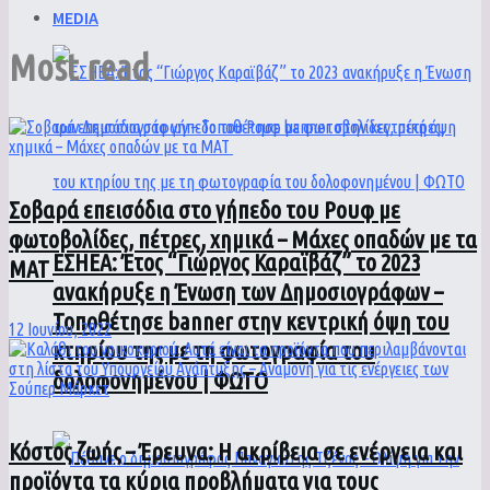
MEDIA
Most read
Σοβαρά επεισόδια στο γήπεδο του Ρουφ με
φωτοβολίδες, πέτρες, χημικά – Μάχες οπαδών με τα
ΕΣΗΕΑ: Έτος “Γιώργος Καραϊβάζ” το 2023
ΜΑΤ
ανακήρυξε η Ένωση των Δημοσιογράφων –
Τοποθέτησε banner στην κεντρική όψη του
12 Ιουνίου, 2022
κτηρίου της με τη φωτογραφία του
δολοφονημένου | ΦΩΤΟ
Κόστος ζωής – Έρευνα: Η ακρίβεια σε ενέργεια και
προϊόντα τα κύρια προβλήματα για τους