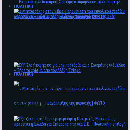
ΠΟΛΙΤΙΚΗ
Ο Μητσοτάκης στον Έβρο: Παρουσίαση του
Έκτακτο δελτίο καιρού: Στα ύψη ο
συνολικού σχεδίου ανασυγκρότησης και
υδράργυρος μέχρι και την Παρασκευή – Πολύ
ανάπτυξης της περιοχής | ΦΩΤΟ
υψηλός κίνδυνος πυρκαγιάς σε 7 περιοχές
ΠΟΛΙΤΙΚΗ
ΣΥΡΙΖΑ: Υποψήφιος για την προεδρία και ο
Σωκράτης Φάμελλος – Πήρε το χρίσμα από τον
Αλέξη Τσίπρα
Ο Μητσοτάκης στον Έβρο: Παρουσίαση του