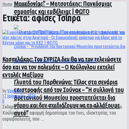
Μακεδονίας” – Μητσοτάκης: Παγκόσμιας
Home
Tag
αφίσες Τσίπρα
σημασίας και εμβέλειας | ΦΩΤΟ
Ετικέτα:
αφίσες Τσίπρα
Κασσελάκης: Τον ΣΥΡΙΖΑ δεν θα να τον τελειώσετε
όσο και να τον πολεμάτε – Ο Κούλογλου εκτελεί
εντολές Μαξίμου
Γλυπτά του Παρθενώνα: Τέλος στα σενάρια
επιστροφής από τον Σούνακ – “Η συλλογή του
by
VoiceOn
17 Ιανουαρίου, 2024
Βρετανικού Μουσείου προστατεύεται δια
0
νόμου και δεν σχεδιάζουμε να το αλλάξουμε
Σκληρή γλώσσα από τον πρόεδρο του ΣΥΡΙΖΑ κατά του Στέλιου
αυτό”
Κούλογλου με αφορμή δημοσίευμα του tvxs, ιδιοκτησίας του
ευρωβουλευτή, που ...