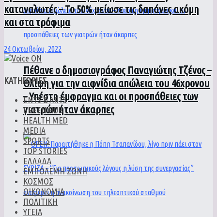
καταναλωτές – Το 50% μείωσε τις δαπάνες ακόμη
και στα τρόφιμα
24 Οκτωβρίου, 2022
Πέθανε ο δημοσιογράφος Παναγιώτης Τζένος –
ΚΑΤΗΓΟΡΙΕΣ
Θλίψη για την αιφνίδια απώλεια του 46χρονου
– Υπέστη έμφραγμα και οι προσπάθειες των
ENTS & ARTS
γιατρών ήταν άκαρπες
GREEN HUB
HEALTH MED
MEDIA
SPORTS
TOP STORIES
ΕΛΛΑΔΑ
ΕΜΠΟΛΕΜΗ ΖΩΝΗ
ΚΟΣΜΟΣ
ΟΙΚΟΝΟΜΙΑ
ΠΟΛΙΤΙΚΗ
ΥΓΕΙΑ