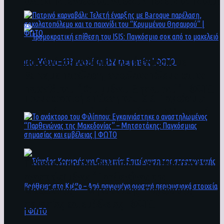
άνθρωποι ενδέχεται να έχουν πέσει στο ποτάμι
Πατρινό καρναβάλι: Τελετή έναρξης με
Baroque παρέλαση, σοκολατοπόλεμο και το
παιχνίδι του “Κρυμμένου Θησαυρού” | ΦΩΤΟ
Τρομοκρατική επίθεση του ΙSIS: Παγκόσμιο
σοκ από το μακελειό στη Μόσχα – 133 νεκροί
και 152 τραυματίες | ΦΩΤΟ
To ανάκτορο του Φιλίππου: Εγκαινιάστηκε ο
αναστηλωμένος “Παρθενώνας της
Μακεδονίας” – Μητσοτάκης: Παγκόσμιας
σημασίας και εμβέλειας | ΦΩΤΟ