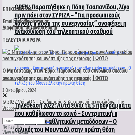
ΟPEN: Παραιτήθηκε η Πόπη Τσαπανίδου, λίγο
ΕΠΙΚΟΙΝΩΝΙΑ
πριν πάει στον ΣΥΡΙΖΑ – “Για προσωπικούς
Email: info@voiceon.gr
λόγους η λύση της συνεργασίας” αναφέρει η
Διαφήμιση: ads@voiceon.gr
ανακοίνωση του τηλεοπτικού σταθμού
ΤΕΛΕΥΤΑΙΑ ΑΡΘΡΑ
Ο Μητσοτάκης στον Έβρο: Παρουσίαση του συνολικού σχεδίου
ανασυγκρότησης και ανάπτυξης της περιοχής | ΦΩΤΟ
3 Οκτωβρίου, 2024
© 2022
VoiceON
- Σχεδιασμός & Κατασκευή ιστοσελίδας:
The
Τηλεθέαση 2022: Αυτά είναι τα 5 προγράμματα
Victory
.
που καθήλωσαν το κοινό – Συντριπτική η
υπεροχή των αθλητικών μεταδόσεων – Ο
No Result
τελικός του Μουντιάλ στην πρώτη θέση
View All Result