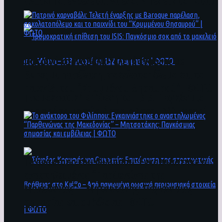
άνθρωποι ενδέχεται να έχουν πέσει στο ποτάμι
Πατρινό καρναβάλι: Τελετή έναρξης με
Baroque παρέλαση, σοκολατοπόλεμο και το
παιχνίδι του “Κρυμμένου Θησαυρού” | ΦΩΤΟ
Τρομοκρατική επίθεση του ΙSIS: Παγκόσμιο
σοκ από το μακελειό στη Μόσχα – 133 νεκροί
και 152 τραυματίες | ΦΩΤΟ
To ανάκτορο του Φιλίππου: Εγκαινιάστηκε ο
αναστηλωμένος “Παρθενώνας της
Μακεδονίας” – Μητσοτάκης: Παγκόσμιας
σημασίας και εμβέλειας | ΦΩΤΟ