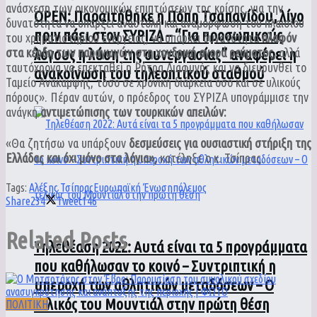
ανάσχεση των οικονομικών επιπτώσεων της κρίσης, για την
ΟPEN: Παραιτήθηκε η Πόπη Τσαπανίδου, λίγο
δυνατότητα να υπάρξει αναστολή και αναμόρφωση του πλαισίου
πριν πάει στον ΣΥΡΙΖΑ – “Για προσωπικούς
του χρηματιστηρίου ενέργειας, να υπάρχει δυνατότητα
πλαφόν
λόγους η λύση της συνεργασίας” αναφέρει η
στα κέρδη των παραγωγών στη χονδρική αγορά ρεύματος,
αλλά
ταυτόχρονα να επεκταθεί η Ρήτρα Διαφυγής και να διευρυνθεί το
ανακοίνωση του τηλεοπτικού σταθμού
Ταμείο Ανάκαμψης, τόσο σε χρονική διάρκεια όσο και σε υλικούς
πόρους». Πέραν αυτών, ο πρόεδρος του ΣΥΡΙΖΑ υπογράμμισε την
ανάγκη
αντιμετώπισης των τουρκικών απειλών:
«Θα ζητήσω να υπάρξουν
δεσμεύσεις για ουσιαστική στήριξη της
Ελλάδας και όχι μόνο στα λόγια»,
κατέληξε ο κ. Τσίπρας.
Tags:
Αλέξης Τσίπρας
Ευρωπαϊκή Ένωση
πόλεμος
Share
234
Tweet
146
Related
Posts
Τηλεθέαση 2022: Αυτά είναι τα 5 προγράμματα
που καθήλωσαν το κοινό – Συντριπτική η
υπεροχή των αθλητικών μεταδόσεων – Ο
τελικός του Μουντιάλ στην πρώτη θέση
ΠΟΛΙΤΙΚΗ