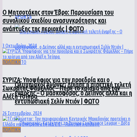
Ο Μητσοτάκης στον Έβρο: Παρουσίαση του
SPORTS
συνολικού σχεδίου ανασυγκρότησης και
ανάπτυξης της περιοχής | ΦΩΤΟ
3 Οκτωβρίου, 2024
ΠΟΛΙΤΙΚΗ
ΣΥΡΙΖΑ: Υποψήφιος για την προεδρία και ο
Ολυμπιακοί Αγώνες: Δίχασε η αιρετική τελετή
Σωκράτης Φάμελλος – Πήρε το χρίσμα από τον
έναρξης – Ο μασκοφόρος, ο Δείπνος αλλά και η
Αλέξη Τσίπρα
εντυπωσιακή Σελίν Ντιόν | ΦΩΤΟ
26 Σεπτεμβρίου, 2024
ΠΟΛΙΤΙΚΗ