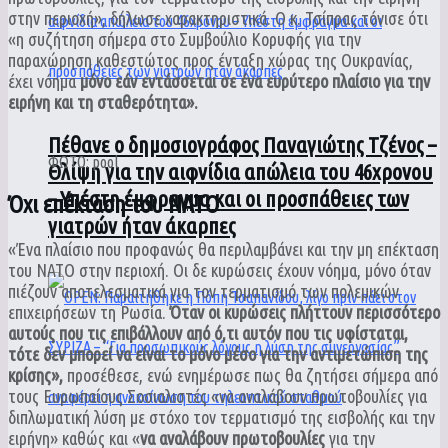
στην περιοχή», δήλωσε χαρακτηριστικά. Ο κ. Τσίπρας τόνισε ότι
«η συζήτηση σήμερα στο Συμβούλιο Κορυφής για την
παραχώρηση καθεστώτος προς ένταξη χώρας της Ουκρανίας,
έχει νόημα
μόνο εάν εντάσσεται σε ένα ευρύτερο πλαίσιο για την
ειρήνη και τη σταθερότητα».
Πέθανε ο δημοσιογράφος Παναγιώτης Τζένος –
ΦΩΤΟ: pool
Θλίψη για την αιφνίδια απώλεια του 46χρονου
– Υπέστη έμφραγμα και οι προσπάθειες των
Όχι επέκταση του ΝΑΤΟ
γιατρών ήταν άκαρπες
«Ένα πλαίσιο που προφανώς θα περιλαμβάνει και την μη επέκταση
του ΝΑΤΟ στην περιοχή. Οι δε κυρώσεις έχουν νόημα, μόνο όταν
πιέζουν αποτελεσματικά για τον τερματισμό των πολεμικών
επιχειρήσεων τη Ρωσία.
Όταν οι κυρώσεις πλήττουν περισσότερο
αυτούς που τις επιβάλλουν από ό,τι αυτόν που τις υφίσταται,
τότε δεν μπορεί να είναι το μόνο μέσο για την αντιμετώπιση της
κρίσης»,
προσέθεσε, ενώ ενημέρωσε πως θα ζητήσει σήμερα από
τους Ευρωπαίους Σοσιαλιστές «να αναλάβουν πρωτοβουλίες για
διπλωματική λύση με στόχο τον τερματισμό της εισβολής και την
ειρήνη» καθώς και «
να αναλάβουν πρωτοβουλίες
για την