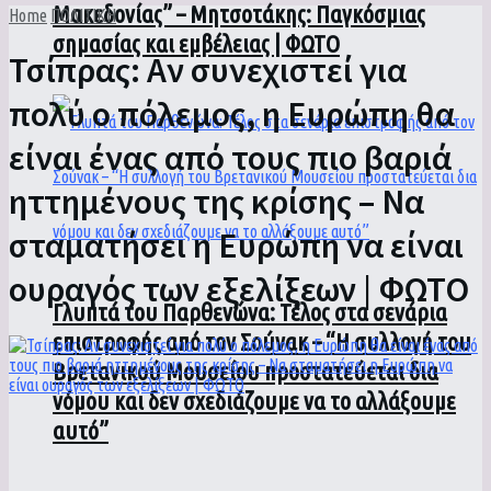
Μακεδονίας” – Μητσοτάκης: Παγκόσμιας
Home
ΠΟΛΙΤΙΚΗ
σημασίας και εμβέλειας | ΦΩΤΟ
Τσίπρας: Αν συνεχιστεί για
πολύ ο πόλεμος, η Ευρώπη θα
είναι ένας από τους πιο βαριά
ηττημένους της κρίσης – Να
σταματήσει η Ευρώπη να είναι
ουραγός των εξελίξεων | ΦΩΤΟ
Γλυπτά του Παρθενώνα: Τέλος στα σενάρια
επιστροφής από τον Σούνακ – “Η συλλογή του
Βρετανικού Μουσείου προστατεύεται δια
νόμου και δεν σχεδιάζουμε να το αλλάξουμε
αυτό”