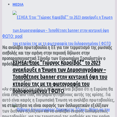
MEDIA
ΦΩΤΟ: pool
Να αναλάβει πρωτοβουλία η ΕΕ για τον τερματισμό της ρωσικής
εισβολής και την ειρήνη στην περιοχή δήλωσε στην
προπαρασκευαστική Σύνοδο των Ευρωπαίων Σοσιαλιστών ο
ΕΣΗΕΑ: Έτος “Γιώργος Καραϊβάζ” το 2023
πρόεδρος του ΣΥΡΙΖΑ.
ανακήρυξε η Ένωση των Δημοσιογράφων –
Τοποθέτησε banner στην κεντρική όψη του
ΦΩΤΟ: pool
κτηρίου της με τη φωτογραφία του
«Αν συνεχιστεί για πολύ ο πόλεμος, είναι βέβαιο ότι η Ευρώπη θα
δολοφονημένου | ΦΩΤΟ
είναι ένας από τους πιο βαριά ηττημένους αυτής της κρίσης. Για
αυτό είναι καιρός η Ευρωπαϊκή Ένωση να αναλάβει πρωτοβουλίες,
να σταματήσει να είναι ουραγός των διπλωματικών εξελίξεων
των διεθνών εξελίξεων και να αναλάβει ενεργές διπλωματικές
πρωτοβουλίες, για τον τερματισμό της εισβολής και την ειρήνη