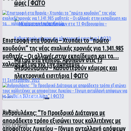
ώρες | ΦΩΤΟ
Επιστροφή στα θρανία – Χτυπάει το “πρώτο
κουδούνι” της νέας σχολικής χρονιάς για 1.341.985
μαθητές – Οι αλλαγές στην εκπαίδευση και τα…
Μέτρα στα γήπεδα: Ανοίγουν στις 13
χαλαρά μέτρα για την πανδημία
Φεβρουαρίου – Καθυστερούν κάμερες και
ηλεκτρονικά εισιτήρια | ΦΩΤΟ
11 Σεπτεμβρίου, 2022
No Result
Ανδρουλάκης: “Το Προεδρικό Διάταγμα με
απαράδεκτο τρόπο εξισώνει τους καλλιτέχνες με
View All Result
αποφοίτους Λυκείου – Γόνιμη ανταλλαγή απόψεων