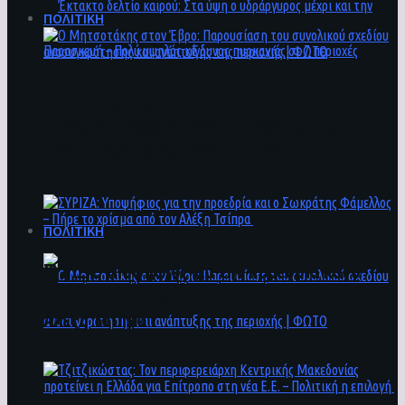
ΠΟΛΙΤΙΚΗ
Ο Μητσοτάκης στον Έβρο: Παρουσίαση του
Έκτακτο δελτίο καιρού: Στα ύψη ο
συνολικού σχεδίου ανασυγκρότησης και
υδράργυρος μέχρι και την Παρασκευή – Πολύ
ανάπτυξης της περιοχής | ΦΩΤΟ
υψηλός κίνδυνος πυρκαγιάς σε 7 περιοχές
ΠΟΛΙΤΙΚΗ
ΣΥΡΙΖΑ: Υποψήφιος για την προεδρία και ο
Σωκράτης Φάμελλος – Πήρε το χρίσμα από τον
Αλέξη Τσίπρα
Ο Μητσοτάκης στον Έβρο: Παρουσίαση του