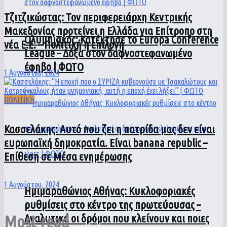
Τζιτζικώστας: Τον περιφερειάρχη Κεντρικής
Μακεδονίας προτείνει η Ελλάδα για Επίτροπο στη
Ολυμπιακός: Κατέκτησε το Europa Conference
νέα Ε.Ε. – Πολιτική η επιλογή
League – Δόξα στον δαφνοστεφανωμένο
έφηβο | ΦΩΤΟ
1 Αυγούστου, 2024
ΠΟΛΙΤΙΚΗ
Κασσελάκης: Αυτό που ζει η πατρίδα μας δεν είναι
ευρωπαϊκή δημοκρατία. Είναι banana republic –
Επίθεση σε Μέσα ενημέρωσης
1 Αυγούστου, 2024
Ημιμαραθώνιος Αθήνας: Κυκλοφοριακές
ρυθμίσεις στο κέντρο της πρωτεύουσας –
Αναλυτικά οι δρόμοι που κλείνουν και ποιες
Most read