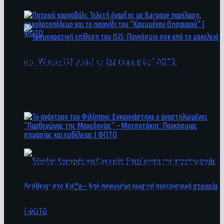
άνθρωποι ενδέχεται να έχουν πέσει στο ποτάμι
Πατρινό καρναβάλι: Τελετή έναρξης με
Baroque παρέλαση, σοκολατοπόλεμο και το
παιχνίδι του “Κρυμμένου Θησαυρού” | ΦΩΤΟ
Τρομοκρατική επίθεση του ΙSIS: Παγκόσμιο
σοκ από το μακελειό στη Μόσχα – 133 νεκροί
και 152 τραυματίες | ΦΩΤΟ
To ανάκτορο του Φιλίππου: Εγκαινιάστηκε ο
αναστηλωμένος “Παρθενώνας της
Μακεδονίας” – Μητσοτάκης: Παγκόσμιας
σημασίας και εμβέλειας | ΦΩΤΟ