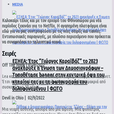
MEDIA
Καλοκαίρι τέλος και με τον ερχομό του Φθινοπώρου μια νέα
περίοδος ξεκινάει για το Netflix. Η αγαπημένη πλατφόρμα είναι
εδώ για να μας συντροφεύσει με τις νέες σειρές και ταινίες.
Εντυπωσιακές παραγωγές, με πλούσιο περιεχόμενο που πρόκειται
να συναρπάσει το τηλεοπτικό κοινό.
Σειρές
ΕΣΗΕΑ: Έτος “Γιώργος Καραϊβάζ” το 2023
Off The Hook | 01/9/2022
ανακήρυξε η Ένωση των Δημοσιογράφων –
Τοποθέτησε banner στην κεντρική όψη του
Lea και Manon. Και οι δύο έχουν μια τοξική σχέση με το ίντερνετ.
κτηρίου της με τη φωτογραφία του
Έτσι παίρνουν μία απόφαση αδιανόητη. Να μείνουν μακριά από
συσκευές για 30 μέρες.
δολοφονημένου | ΦΩΤΟ
Devil in Ohio | 02/9/2022
Μια νεαρή ασθενής αποδρά από μία αίρεση. Μία ψυχίατρος