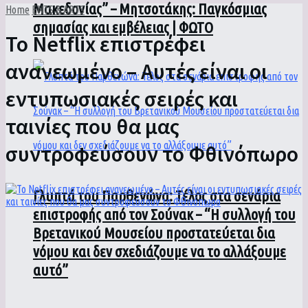
Μακεδονίας” – Μητσοτάκης: Παγκόσμιας
Home
ENTS & ARTS
σημασίας και εμβέλειας | ΦΩΤΟ
Το Netflix επιστρέφει
ανανεωμένο – Αυτές είναι οι
εντυπωσιακές σειρές και
ταινίες που θα μας
συντροφεύσουν το Φθινόπωρο
Γλυπτά του Παρθενώνα: Τέλος στα σενάρια
επιστροφής από τον Σούνακ – “Η συλλογή του
Βρετανικού Μουσείου προστατεύεται δια
νόμου και δεν σχεδιάζουμε να το αλλάξουμε
αυτό”