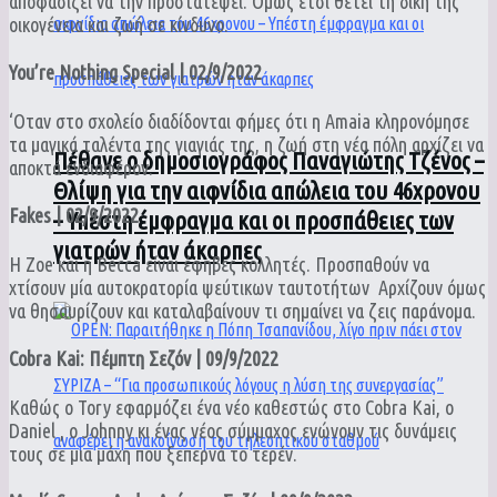
αποφασίζει να την προστατέψει. Όμως έτσι θέτει τη δική της
οικογένεια και ζωή σε κίνδυνο.
You’re Nothing Special | 02/9/2022
‘Οταν στο σχολείο διαδίδονται φήμες ότι η Amaia κληρονόμησε
τα μαγικά ταλέντα της γιαγιάς της, η ζωή στη νέα πόλη αρχίζει να
Πέθανε ο δημοσιογράφος Παναγιώτης Τζένος –
αποκτά ενδιαφέρον.
Θλίψη για την αιφνίδια απώλεια του 46χρονου
Fakes | 02/9/2022
– Υπέστη έμφραγμα και οι προσπάθειες των
γιατρών ήταν άκαρπες
Η Zoe και η Becca είναι έφηβες κολλητές. Προσπαθούν να
χτίσουν μία αυτοκρατορία ψεύτικων ταυτοτήτων Αρχίζουν όμως
να θησαυρίζουν και καταλαβαίνουν τι σημαίνει να ζεις παράνομα.
Cobra Kai: Πέμπτη Σεζόν | 09/9/2022
Καθώς ο Tory εφαρμόζει ένα νέο καθεστώς στο Cobra Kai, ο
Daniel , ο Johnny κι ένας νέος σύμμαχος ενώνουν τις δυνάμεις
τους σε μια μάχη που ξεπερνά το τερέν.