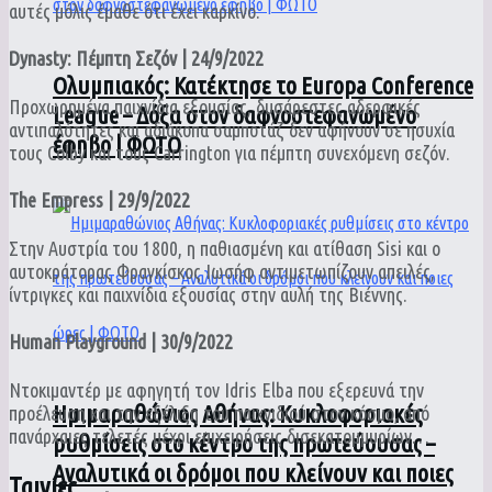
αυτές μόλις έμαθε ότι έχει καρκίνο.
Dynasty: Πέμπτη Σεζόν | 24/9/2022
Ολυμπιακός: Κατέκτησε το Europa Conference
Προχωρημένα παιχνίδια εξουσίας, δυσάρεστες αδερφικές
League – Δόξα στον δαφνοστεφανωμένο
αντιπαλότητες και αδιάκοπα σαμποτάζ δεν αφήνουν σε ησυχία
έφηβο | ΦΩΤΟ
τους Colby και τους Carrington για πέμπτη συνεχόμενη σεζόν.
The Empress | 29/9/2022
Στην Αυστρία του 1800, η παθιασμένη και ατίθαση Sisi και ο
αυτοκράτορας Φραγκίσκος Ιωσήφ αντιμετωπίζουν απειλές,
ίντριγκες και παιχνίδια εξουσίας στην αυλή της Βιέννης.
Human Playground | 30/9/2022
Ντοκιμαντέρ με αφηγητή τον Idris Elba που εξερευνά την
Ημιμαραθώνιος Αθήνας: Κυκλοφοριακές
προέλευση και την εξέλιξη του παιχνιδιού στον κόσμο, από
πανάρχαιες τελετές μέχρι επιχειρήσεις δισεκατομμυρίων…
ρυθμίσεις στο κέντρο της πρωτεύουσας –
Αναλυτικά οι δρόμοι που κλείνουν και ποιες
Ταινίες