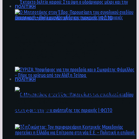
ΠΟΛΙΤΙΚΗ
Ο Μητσοτάκης στον Έβρο: Παρουσίαση του
Έκτακτο δελτίο καιρού: Στα ύψη ο
συνολικού σχεδίου ανασυγκρότησης και
υδράργυρος μέχρι και την Παρασκευή – Πολύ
ανάπτυξης της περιοχής | ΦΩΤΟ
υψηλός κίνδυνος πυρκαγιάς σε 7 περιοχές
ΠΟΛΙΤΙΚΗ
ΣΥΡΙΖΑ: Υποψήφιος για την προεδρία και ο
Σωκράτης Φάμελλος – Πήρε το χρίσμα από τον
Αλέξη Τσίπρα
Ο Μητσοτάκης στον Έβρο: Παρουσίαση του