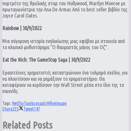
πορτρέτο της θρυλικής σταρ του Hollywood, Marilyn Monroe με
πρωταγωνίστρια την Ana De Armas Από το best seller βιβλίο της
Joyce Carol Oates.
Rainbow | 30/9/2022
Μια σύγχρονη ιστορία ενηλικίωσης μιας εφήβου με στοιχεία από
το κλασικό μυθιστόρημα “Ο θαυμαστός μάγος του Οζ”.
Eat the Rich: The GameStop Saga | 30/9/2022
Ερασιτέχνες χρηματιστές καταστρώνουν ένα τολμηρό σχέδιο, για
να πλουτίσουν και να ρημάξουν το χρηματιστήριο. Θα
καταφέρουν να κερδίσουν την Wall Street μέσα στο ίδιο της το
παιχνίδι;
Tags:
Netflix
Tαινίες
σειρές
Φθινόπωρο
Share
235
Tweet
147
Related
Posts