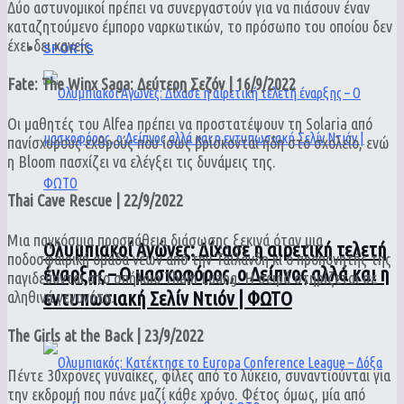
Δύο αστυνομικοί πρέπει να συνεργαστούν για να πιάσουν έναν
καταζητούμενο έμπορο ναρκωτικών, το πρόσωπο του οποίου δεν
έχει δει κανείς.
SPORTS
Fate: The Winx Saga: Δεύτερη Σεζόν | 16/9/2022
Οι μαθητές του Alfea πρέπει να προστατέψουν τη Solaria από
πανίσχυρους εχθρούς που ίσως βρίσκονται ήδη στο σχολείο, ενώ
η Bloom πασχίζει να ελέγξει τις δυνάμεις της.
Thai Cave Rescue | 22/9/2022
Μια παγκόσμια προσπάθεια διάσωσης ξεκινά όταν μια
Ολυμπιακοί Αγώνες: Δίχασε η αιρετική τελετή
ποδοσφαιρική ομάδα νέων από την Ταϊλάνδη κι ο προπονητής της
έναρξης – Ο μασκοφόρος, ο Δείπνος αλλά και η
παγιδεύονται στο σπήλαιο Tham Luang. Η σειρά στηρίζεται σε
εντυπωσιακή Σελίν Ντιόν | ΦΩΤΟ
αληθινά γεγονότα.
The Girls at the Back | 23/9/2022
Πέντε 30χρονες γυναίκες, φίλες από το λύκειο, συναντιούνται για
την εκδρομή που πάνε μαζί κάθε χρόνο. Φέτος όμως, μία από