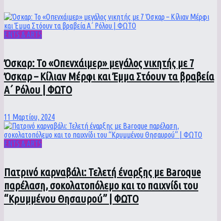
ENTS & ARTS
Όσκαρ: Το «Οπενχάιμερ» μεγάλος νικητής με 7
Όσκαρ – Κίλιαν Μέρφι και Έμμα Στόουν τα βραβεία
Α΄ Ρόλου | ΦΩΤΟ
11 Μαρτίου, 2024
ENTS & ARTS
Πατρινό καρναβάλι: Τελετή έναρξης με Baroque
παρέλαση, σοκολατοπόλεμο και το παιχνίδι του
“Κρυμμένου Θησαυρού” | ΦΩΤΟ