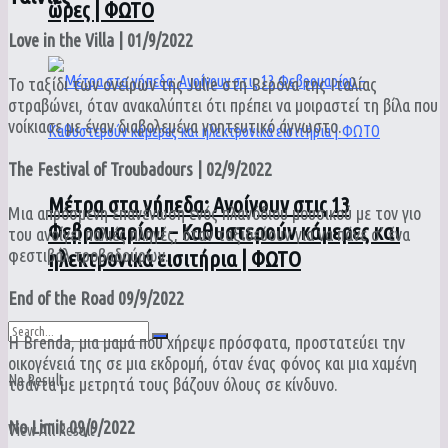
ώρες | ΦΩΤΟ
Love in the Villa | 01/9/2022
Το ταξίδι των ονείρων της Julie στη Βερόνα της Ιταλίας
στραβώνει, όταν ανακαλύπτει ότι πρέπει να μοιραστεί τη βίλα που
νοίκιασε με έναν διαβολεμένα γοητευτικό άγνωστο.
The Festival of Troubadours | 02/9/2022
Μέτρα στα γήπεδα: Ανοίγουν στις 13
Μια απρόσμενη επανένωση ενός πλανόδιου μουσικού με τον γιο
Φεβρουαρίου – Καθυστερούν κάμερες και
του ανοίγει παλιές πληγές, όταν ταξιδεύουν για να πάνε σ’ ένα
φεστιβάλ τροβαδούρων.
ηλεκτρονικά εισιτήρια | ΦΩΤΟ
End of the Road 09/9/2022
Η Brenda, μια μαμά που χήρεψε πρόσφατα, προστατεύει την
οικογένειά της σε μια εκδρομή, όταν ένας φόνος και μια χαμένη
No Result
τσάντα με μετρητά τους βάζουν όλους σε κίνδυνο.
No Limit 09/9/2022
View All Result