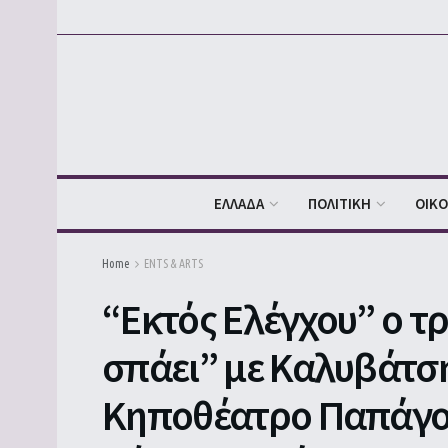
ΕΛΛΑΔΑ
ΠΟΛΙΤΙΚΗ
ΟΙΚ
Home
ENTS & ARTS
“Εκτός Ελέγχου” ο τ
σπάει” με Καλυβάτσ
Κηποθέατρο Παπάγου