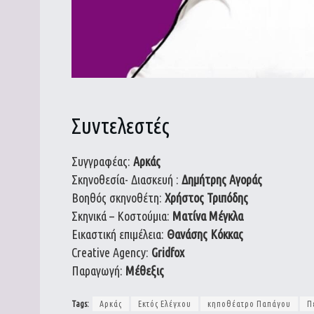
Συντελεστές
Συγγραφέας:
Αρκάς
Σκηνοθεσία- Διασκευή :
Δημήτρης Αγοράς
Βοηθός σκηνοθέτη:
Χρήστος Τριπόδης
Σκηνικά – Κοστούμια:
Ματίνα Μέγκλα
Εικαστική επιμέλεια:
Θανάσης Κόκκας
Creative Agency:
Gridfox
Παραγωγή:
Μέθεξις
Tags:
Αρκάς
Εκτός Ελέγχου
κηποθέατρο Παπάγου
Π