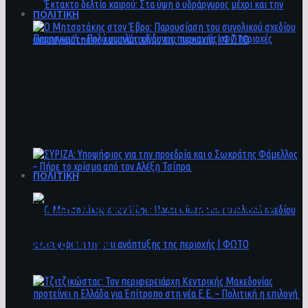
ΠΟΛΙΤΙΚΗ
Ο Μητσοτάκης στον Έβρο: Παρουσίαση του
Έκτακτο δελτίο καιρού: Στα ύψη ο
συνολικού σχεδίου ανασυγκρότησης και
υδράργυρος μέχρι και την Παρασκευή – Πολύ
ανάπτυξης της περιοχής | ΦΩΤΟ
υψηλός κίνδυνος πυρκαγιάς σε 7 περιοχές
ΠΟΛΙΤΙΚΗ
ΣΥΡΙΖΑ: Υποψήφιος για την προεδρία και ο
Σωκράτης Φάμελλος – Πήρε το χρίσμα από τον
Αλέξη Τσίπρα
Ο Μητσοτάκης στον Έβρο: Παρουσίαση του