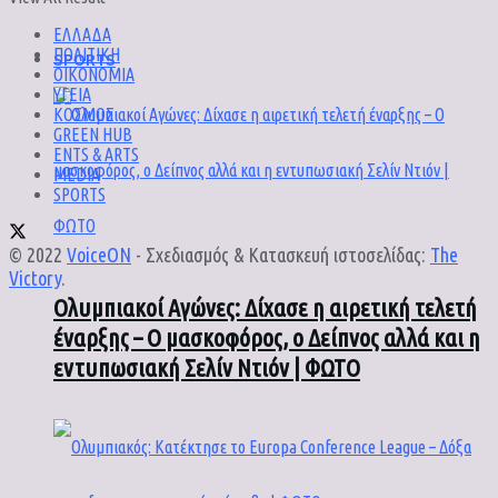
ΕΛΛΑΔΑ
ΠΟΛΙΤΙΚΗ
SPORTS
ΟΙΚΟΝΟΜΙΑ
ΥΓΕΙΑ
ΚΟΣΜΟΣ
GREEN HUB
ENTS & ARTS
MEDIA
SPORTS
© 2022
VoiceON
- Σχεδιασμός & Κατασκευή ιστοσελίδας:
The
Victory
.
Ολυμπιακοί Αγώνες: Δίχασε η αιρετική τελετή
έναρξης – Ο μασκοφόρος, ο Δείπνος αλλά και η
εντυπωσιακή Σελίν Ντιόν | ΦΩΤΟ