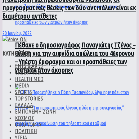
προγραμματικές θέσεις των δύο αντιπάλων είναι εκ
διαμέτρου αντίθετες
20 Ιουνίου, 2022
Πέθανε ο δημοσιογράφος Παναγιώτης Τζένος –
Θλίψη για την αιφνίδια απώλεια του 46χρονου
ΚΑΤΗΓΟΡΙΕΣ
– Υπέστη έμφραγμα και οι προσπάθειες των
ENTS & ARTS
γιατρών ήταν άκαρπες
GREEN HUB
HEALTH MED
MEDIA
SPORTS
TOP STORIES
ΕΛΛΑΔΑ
ΕΜΠΟΛΕΜΗ ΖΩΝΗ
ΚΟΣΜΟΣ
ΟΙΚΟΝΟΜΙΑ
ΠΟΛΙΤΙΚΗ
ΥΓΕΙΑ