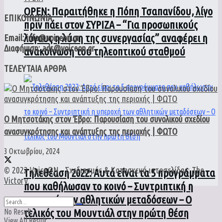
ΟPEN: Παραιτήθηκε η Πόπη Τσαπανίδου, λίγο
ΕΠΙΚΟΙΝΩΝΙΑ
πριν πάει στον ΣΥΡΙΖΑ – “Για προσωπικούς
λόγους η λύση της συνεργασίας” αναφέρει η
Email: info@voiceon.gr
Διαφήμιση: ads@voiceon.gr
ανακοίνωση του τηλεοπτικού σταθμού
ΤΕΛΕΥΤΑΙΑ ΑΡΘΡΑ
Ο Μητσοτάκης στον Έβρο: Παρουσίαση του συνολικού σχεδίου
ανασυγκρότησης και ανάπτυξης της περιοχής | ΦΩΤΟ
3 Οκτωβρίου, 2024
© 2022
VoiceON
- Σχεδιασμός & Κατασκευή ιστοσελίδας:
The
Τηλεθέαση 2022: Αυτά είναι τα 5 προγράμματα
Victory
.
που καθήλωσαν το κοινό – Συντριπτική η
υπεροχή των αθλητικών μεταδόσεων – Ο
τελικός του Μουντιάλ στην πρώτη θέση
No Result
View All Result