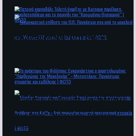
άνθρωποι ενδέχεται να έχουν πέσει στο ποτάμι
Πατρινό καρναβάλι: Τελετή έναρξης με
Baroque παρέλαση, σοκολατοπόλεμο και το
παιχνίδι του “Κρυμμένου Θησαυρού” | ΦΩΤΟ
Τρομοκρατική επίθεση του ΙSIS: Παγκόσμιο
σοκ από το μακελειό στη Μόσχα – 133 νεκροί
και 152 τραυματίες | ΦΩΤΟ
To ανάκτορο του Φιλίππου: Εγκαινιάστηκε ο
αναστηλωμένος “Παρθενώνας της
Μακεδονίας” – Μητσοτάκης: Παγκόσμιας
σημασίας και εμβέλειας | ΦΩΤΟ