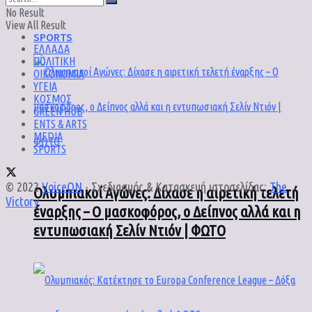
No Result
View All Result
SPORTS
ΕΛΛΑΔΑ
ΠΟΛΙΤΙΚΗ
ΟΙΚΟΝΟΜΙΑ
ΥΓΕΙΑ
ΚΟΣΜΟΣ
GREEN HUB
ENTS & ARTS
MEDIA
SPORTS
© 2022
VoiceON
- Σχεδιασμός & Κατασκευή ιστοσελίδας:
The
Ολυμπιακοί Αγώνες: Δίχασε η αιρετική τελετή
Victory
.
έναρξης – Ο μασκοφόρος, ο Δείπνος αλλά και η
εντυπωσιακή Σελίν Ντιόν | ΦΩΤΟ