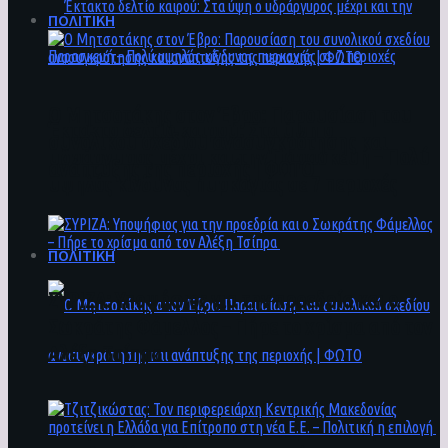
ΠΟΛΙΤΙΚΗ
Ο Μητσοτάκης στον Έβρο: Παρουσίαση του
Έκτακτο δελτίο καιρού: Στα ύψη ο
συνολικού σχεδίου ανασυγκρότησης και
υδράργυρος μέχρι και την Παρασκευή – Πολύ
ανάπτυξης της περιοχής | ΦΩΤΟ
υψηλός κίνδυνος πυρκαγιάς σε 7 περιοχές
ΠΟΛΙΤΙΚΗ
ΣΥΡΙΖΑ: Υποψήφιος για την προεδρία και ο
Σωκράτης Φάμελλος – Πήρε το χρίσμα από τον
Αλέξη Τσίπρα
Ο Μητσοτάκης στον Έβρο: Παρουσίαση του