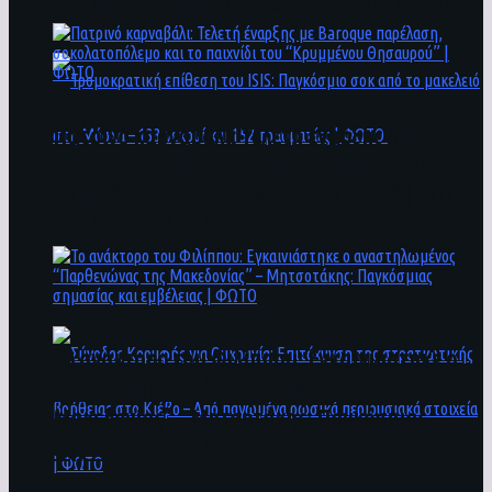
άνθρωποι ενδέχεται να έχουν πέσει στο ποτάμι
Πατρινό καρναβάλι: Τελετή έναρξης με
Baroque παρέλαση, σοκολατοπόλεμο και το
παιχνίδι του “Κρυμμένου Θησαυρού” | ΦΩΤΟ
Τρομοκρατική επίθεση του ΙSIS: Παγκόσμιο
σοκ από το μακελειό στη Μόσχα – 133 νεκροί
και 152 τραυματίες | ΦΩΤΟ
To ανάκτορο του Φιλίππου: Εγκαινιάστηκε ο
αναστηλωμένος “Παρθενώνας της
Μακεδονίας” – Μητσοτάκης: Παγκόσμιας
σημασίας και εμβέλειας | ΦΩΤΟ