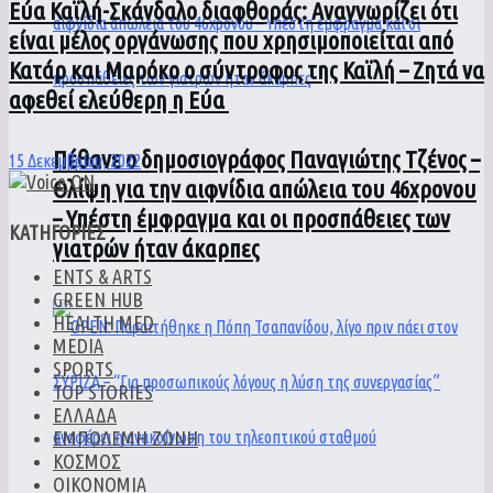
Εύα Καϊλή-Σκάνδαλο διαφθοράς: Αναγνωρίζει ότι
είναι μέλος οργάνωσης που χρησιμοποιείται από
Κατάρ και Μαρόκο ο σύντροφος της Καϊλή – Ζητά να
αφεθεί ελεύθερη η Εύα
Πέθανε ο δημοσιογράφος Παναγιώτης Τζένος –
15 Δεκεμβρίου, 2022
Θλίψη για την αιφνίδια απώλεια του 46χρονου
– Υπέστη έμφραγμα και οι προσπάθειες των
ΚΑΤΗΓΟΡΙΕΣ
γιατρών ήταν άκαρπες
ENTS & ARTS
GREEN HUB
HEALTH MED
MEDIA
SPORTS
TOP STORIES
ΕΛΛΑΔΑ
ΕΜΠΟΛΕΜΗ ΖΩΝΗ
ΚΟΣΜΟΣ
ΟΙΚΟΝΟΜΙΑ