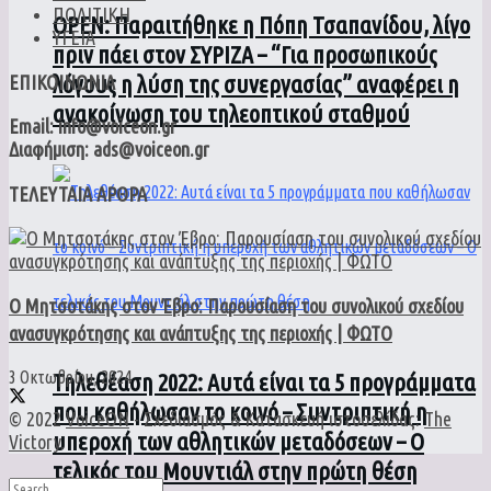
ΠΟΛΙΤΙΚΗ
ΟPEN: Παραιτήθηκε η Πόπη Τσαπανίδου, λίγο
ΥΓΕΙΑ
πριν πάει στον ΣΥΡΙΖΑ – “Για προσωπικούς
λόγους η λύση της συνεργασίας” αναφέρει η
ΕΠΙΚΟΙΝΩΝΙΑ
ανακοίνωση του τηλεοπτικού σταθμού
Email: info@voiceon.gr
Διαφήμιση: ads@voiceon.gr
ΤΕΛΕΥΤΑΙΑ ΑΡΘΡΑ
Ο Μητσοτάκης στον Έβρο: Παρουσίαση του συνολικού σχεδίου
ανασυγκρότησης και ανάπτυξης της περιοχής | ΦΩΤΟ
3 Οκτωβρίου, 2024
Τηλεθέαση 2022: Αυτά είναι τα 5 προγράμματα
που καθήλωσαν το κοινό – Συντριπτική η
© 2022
VoiceON
- Σχεδιασμός & Κατασκευή ιστοσελίδας:
The
υπεροχή των αθλητικών μεταδόσεων – Ο
Victory
.
τελικός του Μουντιάλ στην πρώτη θέση