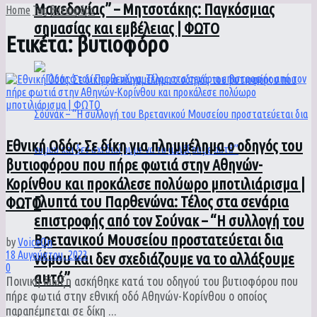
Μακεδονίας” – Μητσοτάκης: Παγκόσμιας
Home
Tag
βυτιοφόρο
σημασίας και εμβέλειας | ΦΩΤΟ
Ετικέτα:
βυτιοφόρο
Εθνική Οδός: Σε δίκη για πλημμέλημα ο οδηγός του
βυτιοφόρου που πήρε φωτιά στην Αθηνών-
Κορίνθου και προκάλεσε πολύωρο μποτιλιάρισμα |
Γλυπτά του Παρθενώνα: Τέλος στα σενάρια
ΦΩΤΟ
επιστροφής από τον Σούνακ – “Η συλλογή του
Βρετανικού Μουσείου προστατεύεται δια
by
VoiceOn
18 Αυγούστου, 2023
νόμου και δεν σχεδιάζουμε να το αλλάξουμε
0
αυτό”
Ποινική δίωξη ασκήθηκε κατά του οδηγού του βυτιοφόρου που
πήρε φωτιά στην εθνική οδό Αθηνών-Κορίνθου ο οποίος
παραπέμπεται σε δίκη ...