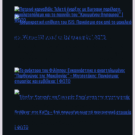
άνθρωποι ενδέχεται να έχουν πέσει στο ποτάμι
Πατρινό καρναβάλι: Τελετή έναρξης με
Baroque παρέλαση, σοκολατοπόλεμο και το
παιχνίδι του “Κρυμμένου Θησαυρού” | ΦΩΤΟ
Τρομοκρατική επίθεση του ΙSIS: Παγκόσμιο
σοκ από το μακελειό στη Μόσχα – 133 νεκροί
και 152 τραυματίες | ΦΩΤΟ
To ανάκτορο του Φιλίππου: Εγκαινιάστηκε ο
αναστηλωμένος “Παρθενώνας της
Μακεδονίας” – Μητσοτάκης: Παγκόσμιας
σημασίας και εμβέλειας | ΦΩΤΟ