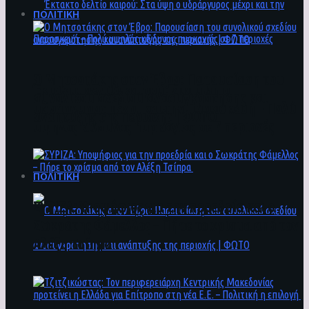
ΠΟΛΙΤΙΚΗ
Ο Μητσοτάκης στον Έβρο: Παρουσίαση του
Έκτακτο δελτίο καιρού: Στα ύψη ο
συνολικού σχεδίου ανασυγκρότησης και
υδράργυρος μέχρι και την Παρασκευή – Πολύ
ανάπτυξης της περιοχής | ΦΩΤΟ
υψηλός κίνδυνος πυρκαγιάς σε 7 περιοχές
ΠΟΛΙΤΙΚΗ
ΣΥΡΙΖΑ: Υποψήφιος για την προεδρία και ο
Σωκράτης Φάμελλος – Πήρε το χρίσμα από τον
Αλέξη Τσίπρα
Ο Μητσοτάκης στον Έβρο: Παρουσίαση του