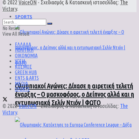
© 2022
VoiceON
- Σχεδιασμός & Κατασκευή ιστοσελίδας:
The
Victory
.
SPORTS
No Result
View All Result
ΕΛΛΑΔΑ
ΠΟΛΙΤΙΚΗ
ΟΙΚΟΝΟΜΙΑ
ΥΓΕΙΑ
ΚΟΣΜΟΣ
GREEN HUB
ENTS & ARTS
MEDIA
Ολυμπιακοί Αγώνες: Δίχασε η αιρετική τελετή
SPORTS
έναρξης – Ο μασκοφόρος, ο Δείπνος αλλά και η
εντυπωσιακή Σελίν Ντιόν | ΦΩΤΟ
© 2022
VoiceON
- Σχεδιασμός & Κατασκευή ιστοσελίδας:
The
Victory
.