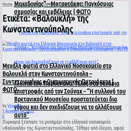
Μακεδονίας” – Μητσοτάκης: Παγκόσμιας
Home
Tag
«Βαλουκλή» της Κωνσταντινούπολης
σημασίας και εμβέλειας | ΦΩΤΟ
Ετικέτα:
«Βαλουκλή» της
Κωνσταντινούπολης
Μεγάλη φωτιά στο Ελληνικό Νοσοκομείο στο
Βαλουκλή στην Κωνσταντινούπολη –
Συντετριμμένος ο Οικουμενικός Πατριάρχης |
Γλυπτά του Παρθενώνα: Τέλος στα σενάρια
ΦΩΤΟ
επιστροφής από τον Σούνακ – “Η συλλογή του
Βρετανικού Μουσείου προστατεύεται δια
by
VoiceOn
νόμου και δεν σχεδιάζουμε να το αλλάξουμε
5 Αυγούστου, 2022
αυτό”
0
Πυρκαγιά ξέσπασε το μεσημέρι στο ελληνικό νοσοκομείο
«Βαλουκλή» της Κωνσταντινούπολης. Τέθηκε υπό έλεγχο, αφού