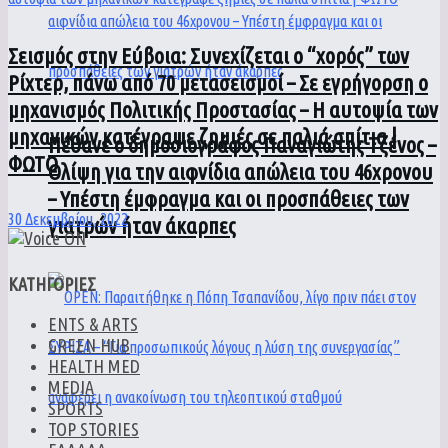
Σεισμός στην Εύβοια: Συνεχίζεται ο “χορός” των
Ρίχτερ, πάνω από 70 μετασεισμοί – Σε εγρήγορση ο
μηχανισμός Πολιτικής Προστασίας – Η αυτοψία των
μηχανικών κατέγραψε ζημιές σε παλιά σπίτια |
Πέθανε ο δημοσιογράφος Παναγιώτης Τζένος –
ΦΩΤΟ
Θλίψη για την αιφνίδια απώλεια του 46χρονου
– Υπέστη έμφραγμα και οι προσπάθειες των
30 Δεκεμβρίου, 2022
γιατρών ήταν άκαρπες
ΚΑΤΗΓΟΡΙΕΣ
ENTS & ARTS
GREEN HUB
HEALTH MED
MEDIA
SPORTS
TOP STORIES