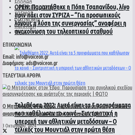
ΕΛΛΑΔΑ
ΟPEN: Παραιτήθηκε η Πόπη Τσαπανίδου, λίγο
ΕΜΠΟΛΕΜΗ ΖΩΝΗ
ΚΟΣΜΟΣ
πριν πάει στον ΣΥΡΙΖΑ – “Για προσωπικούς
ΟΙΚΟΝΟΜΙΑ
λόγους η λύση της συνεργασίας” αναφέρει η
ΠΟΛΙΤΙΚΗ
ανακοίνωση του τηλεοπτικού σταθμού
ΥΓΕΙΑ
ΕΠΙΚΟΙΝΩΝΙΑ
Email: info@voiceon.gr
Διαφήμιση: ads@voiceon.gr
ΤΕΛΕΥΤΑΙΑ ΑΡΘΡΑ
Τηλεθέαση 2022: Αυτά είναι τα 5 προγράμματα
Ο Μητσοτάκης στον Έβρο: Παρουσίαση του συνολικού σχεδίου
που καθήλωσαν το κοινό – Συντριπτική η
ανασυγκρότησης και ανάπτυξης της περιοχής | ΦΩΤΟ
υπεροχή των αθλητικών μεταδόσεων – Ο
3 Οκτωβρίου, 2024
τελικός του Μουντιάλ στην πρώτη θέση