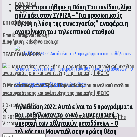
ΠΟΛΙΤΙΚΗ
ΟPEN: Παραιτήθηκε η Πόπη Τσαπανίδου, λίγο
ΥΓΕΙΑ
πριν πάει στον ΣΥΡΙΖΑ – “Για προσωπικούς
λόγους η λύση της συνεργασίας” αναφέρει η
ΕΠΙΚΟΙΝΩΝΙΑ
ανακοίνωση του τηλεοπτικού σταθμού
Email: info@voiceon.gr
Διαφήμιση: ads@voiceon.gr
ΤΕΛΕΥΤΑΙΑ ΑΡΘΡΑ
Ο Μητσοτάκης στον Έβρο: Παρουσίαση του συνολικού σχεδίου
ανασυγκρότησης και ανάπτυξης της περιοχής | ΦΩΤΟ
3 Οκτωβρίου, 2024
Τηλεθέαση 2022: Αυτά είναι τα 5 προγράμματα
που καθήλωσαν το κοινό – Συντριπτική η
© 2022
VoiceON
- Σχεδιασμός & Κατασκευή ιστοσελίδας:
The
υπεροχή των αθλητικών μεταδόσεων – Ο
Victory
.
τελικός του Μουντιάλ στην πρώτη θέση