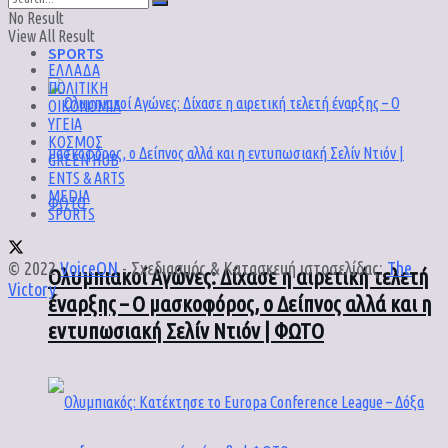
No Result
View All Result
SPORTS
ΕΛΛΑΔΑ
ΠΟΛΙΤΙΚΗ
ΟΙΚΟΝΟΜΙΑ
ΥΓΕΙΑ
ΚΟΣΜΟΣ
GREEN HUB
ENTS & ARTS
MEDIA
SPORTS
© 2022
VoiceON
- Σχεδιασμός & Κατασκευή ιστοσελίδας:
The
Ολυμπιακοί Αγώνες: Δίχασε η αιρετική τελετή
Victory
.
έναρξης – Ο μασκοφόρος, ο Δείπνος αλλά και η
εντυπωσιακή Σελίν Ντιόν | ΦΩΤΟ