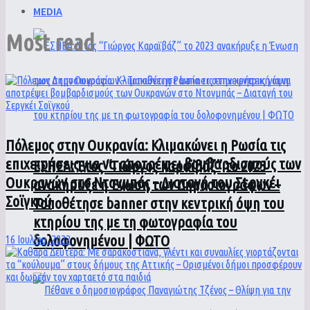
MEDIA
Most read
Πόλεμος στην Ουκρανία: Κλιμακώνει η Ρωσία τις
επιχειρήσεις για να αποτρέψει βομβαρδισμούς των
ΕΣΗΕΑ: Έτος “Γιώργος Καραϊβάζ” το 2023
Ουκρανών στο Ντονμπάς – Διαταγή του Σεργκέι
ανακήρυξε η Ένωση των Δημοσιογράφων –
Σοϊγκού
Τοποθέτησε banner στην κεντρική όψη του
κτηρίου της με τη φωτογραφία του
δολοφονημένου | ΦΩΤΟ
16 Ιουλίου, 2022