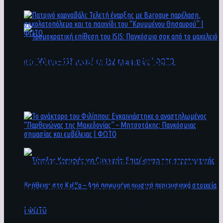
άνθρωποι ενδέχεται να έχουν πέσει στο ποτάμι
Πατρινό καρναβάλι: Τελετή έναρξης με
Baroque παρέλαση, σοκολατοπόλεμο και το
παιχνίδι του “Κρυμμένου Θησαυρού” | ΦΩΤΟ
Τρομοκρατική επίθεση του ΙSIS: Παγκόσμιο
σοκ από το μακελειό στη Μόσχα – 133 νεκροί
και 152 τραυματίες | ΦΩΤΟ
To ανάκτορο του Φιλίππου: Εγκαινιάστηκε ο
αναστηλωμένος “Παρθενώνας της
Μακεδονίας” – Μητσοτάκης: Παγκόσμιας
σημασίας και εμβέλειας | ΦΩΤΟ