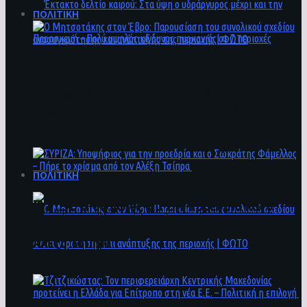
ΠΟΛΙΤΙΚΗ
Ο Μητσοτάκης στον Έβρο: Παρουσίαση του
Έκτακτο δελτίο καιρού: Στα ύψη ο
συνολικού σχεδίου ανασυγκρότησης και
υδράργυρος μέχρι και την Παρασκευή – Πολύ
ανάπτυξης της περιοχής | ΦΩΤΟ
υψηλός κίνδυνος πυρκαγιάς σε 7 περιοχές
ΠΟΛΙΤΙΚΗ
ΣΥΡΙΖΑ: Υποψήφιος για την προεδρία και ο
Σωκράτης Φάμελλος – Πήρε το χρίσμα από τον
Αλέξη Τσίπρα
Ο Μητσοτάκης στον Έβρο: Παρουσίαση του