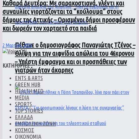
Καθαρά Δευτέρα: Με σαρακοστιανά, γλέντι και
συναυλίες γιορτάζονται τα “κούλουμα” στους
δήμους της Αττικής – Ορισμένοι δήμοι προσφέρουν
και δωρεάν τον χαρταετό στα παιδιά
Πέθανε ο δημοσιογράφος Παναγιώτης Τζένος –
2 Μαρτίου, 2023
Θλίψη για την αιφνίδια απώλεια του 46χρονου
– Υπέστη έμφραγμα και οι προσπάθειες των
ΚΑΤΗΓΟΡΙΕΣ
γιατρών ήταν άκαρπες
ENTS & ARTS
GREEN HUB
HEALTH MED
MEDIA
SPORTS
TOP STORIES
ΕΛΛΑΔΑ
ΕΜΠΟΛΕΜΗ ΖΩΝΗ
ΚΟΣΜΟΣ
ΟΙΚΟΝΟΜΙΑ