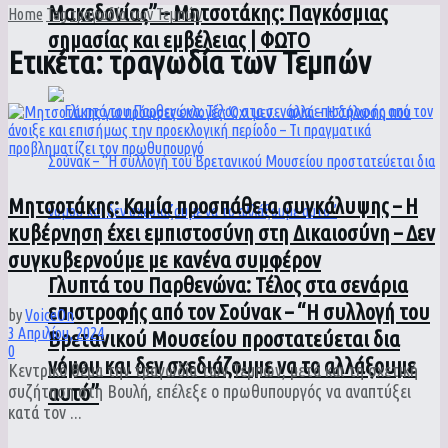
Μακεδονίας” – Μητσοτάκης: Παγκόσμιας
Home
Tag
τραγωδία των Τεμπών
σημασίας και εμβέλειας | ΦΩΤΟ
Ετικέτα:
τραγωδία των Τεμπών
Μητσοτάκης: Καμία προσπάθεια συγκάλυψης – Η
κυβέρνηση έχει εμπιστοσύνη στη Δικαιοσύνη – Δεν
συγκυβερνούμε με κανένα συμφέρον
Γλυπτά του Παρθενώνα: Τέλος στα σενάρια
επιστροφής από τον Σούνακ – “Η συλλογή του
by
VoiceOn
3 Απριλίου, 2024
Βρετανικού Μουσείου προστατεύεται δια
0
νόμου και δεν σχεδιάζουμε να το αλλάξουμε
Κεντρικό θέμα την τραγωδία των Τεμπών, μετά και τη σχετική
αυτό”
συζήτηση στη Βουλή, επέλεξε ο πρωθυπουργός να αναπτύξει
κατά τον ...