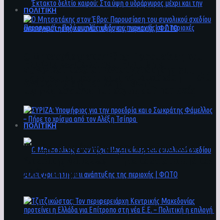
ΠΟΛΙΤΙΚΗ
Ο Μητσοτάκης στον Έβρο: Παρουσίαση του
Έκτακτο δελτίο καιρού: Στα ύψη ο
συνολικού σχεδίου ανασυγκρότησης και
υδράργυρος μέχρι και την Παρασκευή – Πολύ
ανάπτυξης της περιοχής | ΦΩΤΟ
υψηλός κίνδυνος πυρκαγιάς σε 7 περιοχές
ΠΟΛΙΤΙΚΗ
ΣΥΡΙΖΑ: Υποψήφιος για την προεδρία και ο
Σωκράτης Φάμελλος – Πήρε το χρίσμα από τον
Αλέξη Τσίπρα
Ο Μητσοτάκης στον Έβρο: Παρουσίαση του