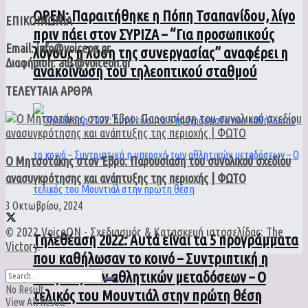
ΟPEN: Παραιτήθηκε η Πόπη Τσαπανίδου, λίγο
ΕΠΙΚΟΙΝΩΝΙΑ
πριν πάει στον ΣΥΡΙΖΑ – “Για προσωπικούς
Email: info@voiceon.gr
λόγους η λύση της συνεργασίας” αναφέρει η
Διαφήμιση: ads@voiceon.gr
ανακοίνωση του τηλεοπτικού σταθμού
ΤΕΛΕΥΤΑΙΑ ΑΡΘΡΑ
Ο Μητσοτάκης στον Έβρο: Παρουσίαση του συνολικού σχεδίου
ανασυγκρότησης και ανάπτυξης της περιοχής | ΦΩΤΟ
3 Οκτωβρίου, 2024
© 2022
VoiceON
- Σχεδιασμός & Κατασκευή ιστοσελίδας:
The
Τηλεθέαση 2022: Αυτά είναι τα 5 προγράμματα
Victory
.
που καθήλωσαν το κοινό – Συντριπτική η
υπεροχή των αθλητικών μεταδόσεων – Ο
No Result
τελικός του Μουντιάλ στην πρώτη θέση
View All Result