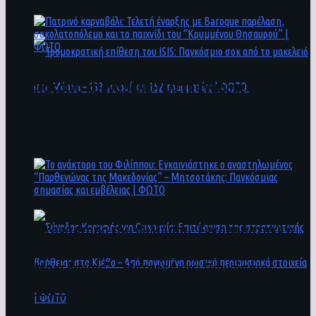
άνθρωποι ενδέχεται να έχουν πέσει στο ποτάμι
Πατρινό καρναβάλι: Τελετή έναρξης με
Baroque παρέλαση, σοκολατοπόλεμο και το
παιχνίδι του “Κρυμμένου Θησαυρού” | ΦΩΤΟ
Τρομοκρατική επίθεση του ΙSIS: Παγκόσμιο
σοκ από το μακελειό στη Μόσχα – 133 νεκροί
και 152 τραυματίες | ΦΩΤΟ
To ανάκτορο του Φιλίππου: Εγκαινιάστηκε ο
αναστηλωμένος “Παρθενώνας της
Μακεδονίας” – Μητσοτάκης: Παγκόσμιας
σημασίας και εμβέλειας | ΦΩΤΟ