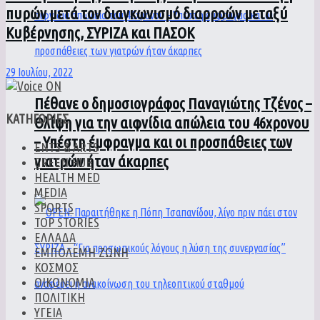
πυρών μετά τον διαγκωνισμό διαρροών μεταξύ
Κυβέρνησης, ΣΥΡΙΖΑ και ΠΑΣΟΚ
29 Ιουλίου, 2022
Πέθανε ο δημοσιογράφος Παναγιώτης Τζένος –
ΚΑΤΗΓΟΡΙΕΣ
Θλίψη για την αιφνίδια απώλεια του 46χρονου
– Υπέστη έμφραγμα και οι προσπάθειες των
ENTS & ARTS
γιατρών ήταν άκαρπες
GREEN HUB
HEALTH MED
MEDIA
SPORTS
TOP STORIES
ΕΛΛΑΔΑ
ΕΜΠΟΛΕΜΗ ΖΩΝΗ
ΚΟΣΜΟΣ
ΟΙΚΟΝΟΜΙΑ
ΠΟΛΙΤΙΚΗ
ΥΓΕΙΑ