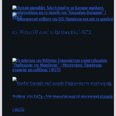
άνθρωποι ενδέχεται να έχουν πέσει στο ποτάμι
Πατρινό καρναβάλι: Τελετή έναρξης με
Baroque παρέλαση, σοκολατοπόλεμο και το
παιχνίδι του “Κρυμμένου Θησαυρού” | ΦΩΤΟ
Τρομοκρατική επίθεση του ΙSIS: Παγκόσμιο
σοκ από το μακελειό στη Μόσχα – 133 νεκροί
και 152 τραυματίες | ΦΩΤΟ
To ανάκτορο του Φιλίππου: Εγκαινιάστηκε ο
αναστηλωμένος “Παρθενώνας της
Μακεδονίας” – Μητσοτάκης: Παγκόσμιας
σημασίας και εμβέλειας | ΦΩΤΟ