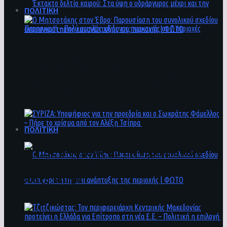
ΠΟΛΙΤΙΚΗ
Ο Μητσοτάκης στον Έβρο: Παρουσίαση του
Έκτακτο δελτίο καιρού: Στα ύψη ο
συνολικού σχεδίου ανασυγκρότησης και
υδράργυρος μέχρι και την Παρασκευή – Πολύ
ανάπτυξης της περιοχής | ΦΩΤΟ
υψηλός κίνδυνος πυρκαγιάς σε 7 περιοχές
ΠΟΛΙΤΙΚΗ
ΣΥΡΙΖΑ: Υποψήφιος για την προεδρία και ο
Σωκράτης Φάμελλος – Πήρε το χρίσμα από τον
Αλέξη Τσίπρα
Ο Μητσοτάκης στον Έβρο: Παρουσίαση του