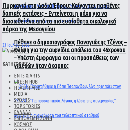
Πυρκαγιά στη Δαδιά Έβρου: Καίγονται παρθένες
δασικές εκτάσεις – Εντείνεται η μάχη για να
διασωθεί ένα από τα πιο ευαίσθητα οικολογικά
πάρκα της Μεσογείου
Πέθανε ο δημοσιογράφος Παναγιώτης Τζένος –
23 Ιουλίου, 2022
Θλίψη για την αιφνίδια απώλεια του 46χρονου
– Υπέστη έμφραγμα και οι προσπάθειες των
ΚΑΤΗΓΟΡΙΕΣ
γιατρών ήταν άκαρπες
ENTS & ARTS
GREEN HUB
HEALTH MED
MEDIA
SPORTS
TOP STORIES
ΕΛΛΑΔΑ
ΕΜΠΟΛΕΜΗ ΖΩΝΗ
ΚΟΣΜΟΣ