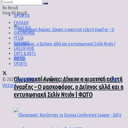
No Result
View All Result
SPORTS
ΕΛΛΑΔΑ
ΠΟΛΙΤΙΚΗ
ΟΙΚΟΝΟΜΙΑ
ΥΓΕΙΑ
ΚΟΣΜΟΣ
GREEN HUB
ENTS & ARTS
MEDIA
SPORTS
Ολυμπιακοί Αγώνες: Δίχασε η αιρετική τελετή
© 2022
VoiceON
- Σχεδιασμός & Κατασκευή ιστοσελίδας:
The
Victory
.
έναρξης – Ο μασκοφόρος, ο Δείπνος αλλά και η
εντυπωσιακή Σελίν Ντιόν | ΦΩΤΟ