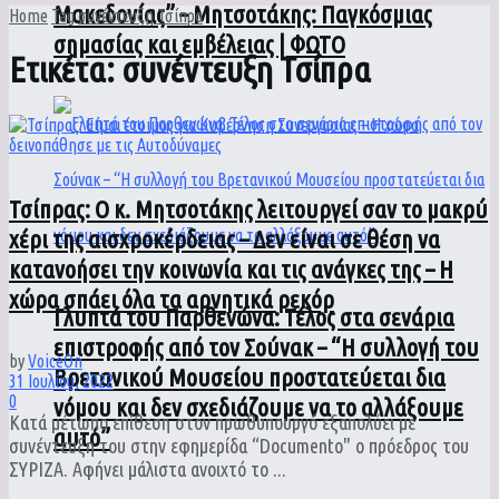
Μακεδονίας” – Μητσοτάκης: Παγκόσμιας
Home
Tag
συνέντευξη Τσίπρα
σημασίας και εμβέλειας | ΦΩΤΟ
Ετικέτα:
συνέντευξη Τσίπρα
Τσίπρας: Ο κ. Μητσοτάκης λειτουργεί σαν το μακρύ
χέρι της αισχροκέρδειας – Δεν είναι σε θέση να
κατανοήσει την κοινωνία και τις ανάγκες της – Η
χώρα σπάει όλα τα αρνητικά ρεκόρ
Γλυπτά του Παρθενώνα: Τέλος στα σενάρια
επιστροφής από τον Σούνακ – “Η συλλογή του
by
VoiceOn
Βρετανικού Μουσείου προστατεύεται δια
31 Ιουλίου, 2022
0
νόμου και δεν σχεδιάζουμε να το αλλάξουμε
Κατά μέτωπο επίθεση στον πρωθυπουργό εξαπολύει με
αυτό”
συνέντευξη του στην εφημερίδα “Documento" ο πρόεδρος του
ΣΥΡΙΖΑ. Αφήνει μάλιστα ανοιχτό το ...