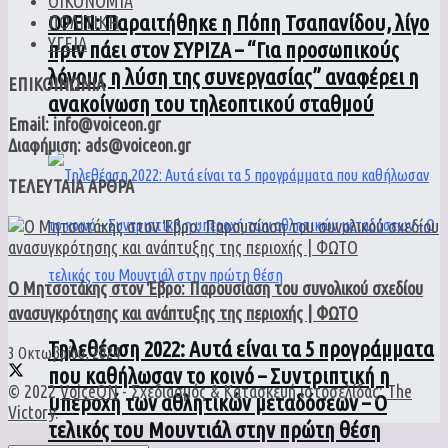
ΟΙΚΟΝΟΜΙΑ
ΟPEN: Παραιτήθηκε η Πόπη Τσαπανίδου, λίγο
ΠΟΛΙΤΙΚΗ
ΥΓΕΙΑ
πριν πάει στον ΣΥΡΙΖΑ – “Για προσωπικούς
λόγους η λύση της συνεργασίας” αναφέρει η
ΕΠΙΚΟΙΝΩΝΙΑ
ανακοίνωση του τηλεοπτικού σταθμού
Email: info@voiceon.gr
Διαφήμιση: ads@voiceon.gr
ΤΕΛΕΥΤΑΙΑ ΑΡΘΡΑ
Ο Μητσοτάκης στον Έβρο: Παρουσίαση του συνολικού σχεδίου
ανασυγκρότησης και ανάπτυξης της περιοχής | ΦΩΤΟ
Τηλεθέαση 2022: Αυτά είναι τα 5 προγράμματα
3 Οκτωβρίου, 2024
που καθήλωσαν το κοινό – Συντριπτική η
© 2022
VoiceON
- Σχεδιασμός & Κατασκευή ιστοσελίδας:
The
υπεροχή των αθλητικών μεταδόσεων – Ο
Victory
.
τελικός του Μουντιάλ στην πρώτη θέση