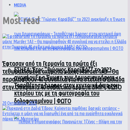
MEDIA
Most read
Έφτασαν από τη Γερμανία τα πρώτα έξι
ΕΣΗΕΑ: Έτος “Γιώργος Καραϊβάζ” το 2023
τεθωρακισμένα οχήματα μάχης Marder 1A3 – Θα
ανακήρυξε η Ένωση των Δημοσιογράφων –
παραληφθούν 40 συνολικά για να στείλει η Ελλάδα
Τοποθέτησε banner στην κεντρική όψη του
στην Ουκρανία 40 σοβιετικά άρματα BMP | ΦΩΤΟ
κτηρίου της με τη φωτογραφία του
δολοφονημένου | ΦΩΤΟ
20 Οκτωβρίου, 2022