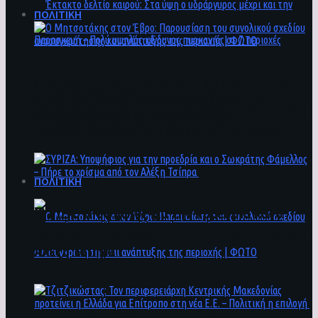
ΠΟΛΙΤΙΚΗ
Ο Μητσοτάκης στον Έβρο: Παρουσίαση του
Έκτακτο δελτίο καιρού: Στα ύψη ο
συνολικού σχεδίου ανασυγκρότησης και
υδράργυρος μέχρι και την Παρασκευή – Πολύ
ανάπτυξης της περιοχής | ΦΩΤΟ
υψηλός κίνδυνος πυρκαγιάς σε 7 περιοχές
ΠΟΛΙΤΙΚΗ
ΣΥΡΙΖΑ: Υποψήφιος για την προεδρία και ο
Σωκράτης Φάμελλος – Πήρε το χρίσμα από τον
Αλέξη Τσίπρα
Ο Μητσοτάκης στον Έβρο: Παρουσίαση του