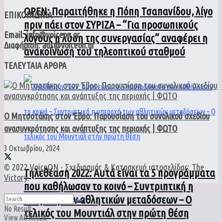
ΟPEN: Παραιτήθηκε η Πόπη Τσαπανίδου, λίγο
ΕΠΙΚΟΙΝΩΝΙΑ
πριν πάει στον ΣΥΡΙΖΑ – “Για προσωπικούς
Email: info@voiceon.gr
λόγους η λύση της συνεργασίας” αναφέρει η
Διαφήμιση: ads@voiceon.gr
ανακοίνωση του τηλεοπτικού σταθμού
ΤΕΛΕΥΤΑΙΑ ΑΡΘΡΑ
Ο Μητσοτάκης στον Έβρο: Παρουσίαση του συνολικού σχεδίου
ανασυγκρότησης και ανάπτυξης της περιοχής | ΦΩΤΟ
3 Οκτωβρίου, 2024
© 2022
VoiceON
- Σχεδιασμός & Κατασκευή ιστοσελίδας:
The
Τηλεθέαση 2022: Αυτά είναι τα 5 προγράμματα
Victory
.
που καθήλωσαν το κοινό – Συντριπτική η
υπεροχή των αθλητικών μεταδόσεων – Ο
No Result
τελικός του Μουντιάλ στην πρώτη θέση
View All Result