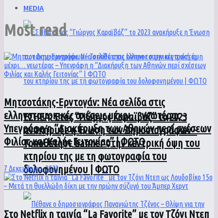
MEDIA
Most read
Μητσοτάκης-Ερντογάν: Νέα σελίδα στις
ελληνοτουρκικές σχέσεις μέχρι… νεωτέρας –
ΕΣΗΕΑ: Έτος “Γιώργος Καραϊβάζ” το 2023
Υπεγράφη η “Διακήρυξη των Αθηνών περί σχέσεων
ανακήρυξε η Ένωση των Δημοσιογράφων –
Φιλίας και Καλής Γειτονίας” | ΦΩΤΟ
Τοποθέτησε banner στην κεντρική όψη του
κτηρίου της με τη φωτογραφία του
δολοφονημένου | ΦΩΤΟ
7 Δεκεμβρίου, 2023
Στο Netflix η ταινία “La Favorite” με τον Τζόνι Ντεπ