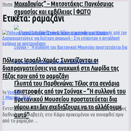
Μακεδονίας” – Μητσοτάκης: Παγκόσμιας
Home
Tag
ραμαζάνι
σημασίας και εμβέλειας | ΦΩΤΟ
Ετικέτα:
ραμαζάνι
Πόλεμος Ισραήλ-Χαμάς: Συνεχίζονται οι
διαπραγματεύσεις για ανακωχή στη Λωρίδα της
Γάζας πριν από το ραμαζάνι
Γλυπτά του Παρθενώνα: Τέλος στα σενάρια
επιστροφής από τον Σούνακ – “Η συλλογή του
by
VoiceOn
5 Μαρτίου, 2024
Βρετανικού Μουσείου προστατεύεται δια
0
νόμου και δεν σχεδιάζουμε να το αλλάξουμε
Εντατικές είναι οι διαπραγματεύσεις ανάμεσα στη Χαμάς και τους
αυτό”
διεθνείς μεσολαβητές στο Κάιρο προκειμένου να συναφθεί πριν
από το ραμαζάνι ...