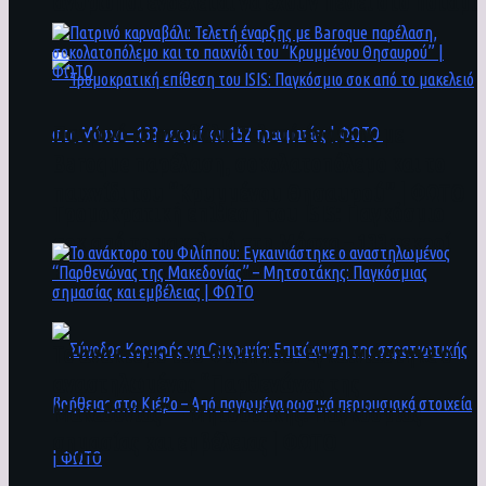
άνθρωποι ενδέχεται να έχουν πέσει στο ποτάμι
Πατρινό καρναβάλι: Τελετή έναρξης με
Baroque παρέλαση, σοκολατοπόλεμο και το
παιχνίδι του “Κρυμμένου Θησαυρού” | ΦΩΤΟ
Τρομοκρατική επίθεση του ΙSIS: Παγκόσμιο
σοκ από το μακελειό στη Μόσχα – 133 νεκροί
και 152 τραυματίες | ΦΩΤΟ
To ανάκτορο του Φιλίππου: Εγκαινιάστηκε ο
αναστηλωμένος “Παρθενώνας της
Μακεδονίας” – Μητσοτάκης: Παγκόσμιας
σημασίας και εμβέλειας | ΦΩΤΟ