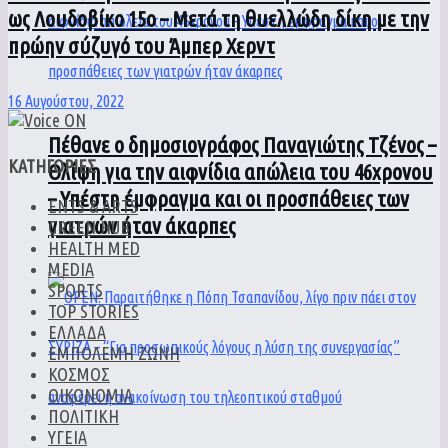
ως Λουδοβίκο 15ο – Μετά τη θυελλώδη δίκη με την
πρώην σύζυγό του Άμπερ Χερντ
16 Αυγούστου, 2022
Πέθανε ο δημοσιογράφος Παναγιώτης Τζένος –
ΚΑΤΗΓΟΡΙΕΣ
Θλίψη για την αιφνίδια απώλεια του 46χρονου
– Υπέστη έμφραγμα και οι προσπάθειες των
ENTS & ARTS
γιατρών ήταν άκαρπες
GREEN HUB
HEALTH MED
MEDIA
SPORTS
TOP STORIES
ΕΛΛΑΔΑ
ΕΜΠΟΛΕΜΗ ΖΩΝΗ
ΚΟΣΜΟΣ
ΟΙΚΟΝΟΜΙΑ
ΠΟΛΙΤΙΚΗ
ΥΓΕΙΑ