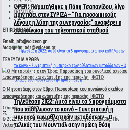
ΟΙΚΟΝΟΜΙΑ
ΟPEN: Παραιτήθηκε η Πόπη Τσαπανίδου, λίγο
ΠΟΛΙΤΙΚΗ
πριν πάει στον ΣΥΡΙΖΑ – “Για προσωπικούς
ΥΓΕΙΑ
λόγους η λύση της συνεργασίας” αναφέρει η
ανακοίνωση του τηλεοπτικού σταθμού
ΕΠΙΚΟΙΝΩΝΙΑ
Email: info@voiceon.gr
Διαφήμιση: ads@voiceon.gr
ΤΕΛΕΥΤΑΙΑ ΑΡΘΡΑ
Ο Μητσοτάκης στον Έβρο: Παρουσίαση του συνολικού σχεδίου
ανασυγκρότησης και ανάπτυξης της περιοχής | ΦΩΤΟ
Τηλεθέαση 2022: Αυτά είναι τα 5 προγράμματα
3 Οκτωβρίου, 2024
που καθήλωσαν το κοινό – Συντριπτική η
υπεροχή των αθλητικών μεταδόσεων – Ο
© 2022
VoiceON
- Σχεδιασμός & Κατασκευή ιστοσελίδας:
The
τελικός του Μουντιάλ στην πρώτη θέση
Victory
.