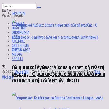
No Result
SPORTS
View All Result
ΕΛΛΑΔΑ
ΠΟΛΙΤΙΚΗ
ΟΙΚΟΝΟΜΙΑ
ΥΓΕΙΑ
ΚΟΣΜΟΣ
GREEN HUB
ENTS & ARTS
MEDIA
SPORTS
Ολυμπιακοί Αγώνες: Δίχασε η αιρετική τελετή
© 2022
VoiceON
- Σχεδιασμός & Κατασκευή ιστοσελίδας:
The
έναρξης – Ο μασκοφόρος, ο Δείπνος αλλά και η
Victory
.
εντυπωσιακή Σελίν Ντιόν | ΦΩΤΟ