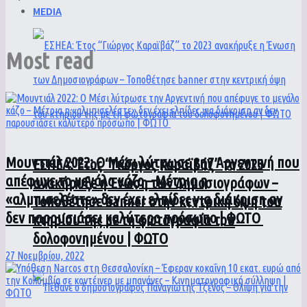
MEDIA
Most read
Μουντιάλ 2022: Ο Μέσι λύτρωσε την Αργεντινή που
ΕΣΗΕΑ: Έτος “Γιώργος Καραϊβάζ” το 2023
απέφυγε το μεγάλο κάζο – Μέτρια η
ανακήρυξε η Ένωση των Δημοσιογράφων –
«αλμπισελέστε» δεν έχει ελπίδες για διάκριση αν
Τοποθέτησε banner στην κεντρική όψη του
δεν παρουσιάσει καλύτερο πρόσωπο | ΦΩΤΟ
κτηρίου της με τη φωτογραφία του
δολοφονημένου | ΦΩΤΟ
27 Νοεμβρίου, 2022