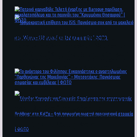
άνθρωποι ενδέχεται να έχουν πέσει στο ποτάμι
Πατρινό καρναβάλι: Τελετή έναρξης με
Baroque παρέλαση, σοκολατοπόλεμο και το
παιχνίδι του “Κρυμμένου Θησαυρού” | ΦΩΤΟ
Τρομοκρατική επίθεση του ΙSIS: Παγκόσμιο
σοκ από το μακελειό στη Μόσχα – 133 νεκροί
και 152 τραυματίες | ΦΩΤΟ
To ανάκτορο του Φιλίππου: Εγκαινιάστηκε ο
αναστηλωμένος “Παρθενώνας της
Μακεδονίας” – Μητσοτάκης: Παγκόσμιας
σημασίας και εμβέλειας | ΦΩΤΟ