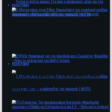
ΠΟΛΙΤΙΚΗ
Ο Μητσοτάκης στον Έβρο: Παρουσίαση του
Έκτακτο δελτίο καιρού: Στα ύψη ο
συνολικού σχεδίου ανασυγκρότησης και
υδράργυρος μέχρι και την Παρασκευή – Πολύ
ανάπτυξης της περιοχής | ΦΩΤΟ
υψηλός κίνδυνος πυρκαγιάς σε 7 περιοχές
ΠΟΛΙΤΙΚΗ
ΣΥΡΙΖΑ: Υποψήφιος για την προεδρία και ο
Σωκράτης Φάμελλος – Πήρε το χρίσμα από τον
Αλέξη Τσίπρα
Ο Μητσοτάκης στον Έβρο: Παρουσίαση του