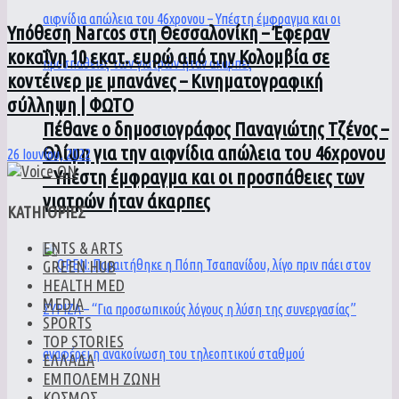
Υπόθεση Narcos στη Θεσσαλονίκη – Έφεραν
κοκαΐνη 10 εκατ. ευρώ από την Κολομβία σε
κοντέινερ με μπανάνες – Κινηματογραφική
σύλληψη | ΦΩΤΟ
Πέθανε ο δημοσιογράφος Παναγιώτης Τζένος –
Θλίψη για την αιφνίδια απώλεια του 46χρονου
26 Ιουνίου, 2022
– Υπέστη έμφραγμα και οι προσπάθειες των
γιατρών ήταν άκαρπες
ΚΑΤΗΓΟΡΙΕΣ
ENTS & ARTS
GREEN HUB
HEALTH MED
MEDIA
SPORTS
TOP STORIES
ΕΛΛΑΔΑ
ΕΜΠΟΛΕΜΗ ΖΩΝΗ
ΚΟΣΜΟΣ