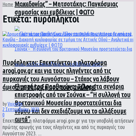
Μακεδονίας” – Μητσοτάκης: Παγκόσμιας
Home
Tag
πυρόπληκτοι
σημασίας και εμβέλειας | ΦΩΤΟ
Ετικέτα:
πυρόπληκτοι
Πυρόπληκτοι: Επεκτείνεται η πλατφόρμα
arogi.gov.gr και για τους πληγέντες από τις
πυρκαγιές του Αυγούστου – Στόχος να λάβουν
Γλυπτά του Παρθενώνα: Τέλος στα σενάρια
άμεσα τη στήριξη που τους αναλογεί
επιστροφής από τον Σούνακ – “Η συλλογή του
Βρετανικού Μουσείου προστατεύεται δια
by
VoiceOn
2 Σεπτεμβρίου, 2023
νόμου και δεν σχεδιάζουμε να το αλλάξουμε
0
αυτό”
Επεκτείνεται η πλατφόρμα arogi.gov.gr για την υποβολή αιτήσεων
πρώτης αρωγής για τους πληγέντες και από τις πυρκαγιές του
Αυγούστου 2023. ...