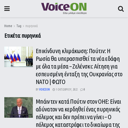
Home
Tag
πυρηνικά
Ετικέτα:
πυρηνικά
Επικίνδυνη κλιμάκωση: Πούτιν: Η
Ρωσία θα υπερασπισθεί τα νέα εδάφη
με όλα τα μέσα – Ζελένσκι: Αίτηση για
εσπευσμένη ένταξη της Ουκρανίας στο
ΝΑΤΟ | ΦΩΤΟ
BY
VOICEON
1 ΟΚΤΩΒΡΊΟΥ, 2022
0
Μπάιντεν κατά Πούτιν στον ΟΗΕ: Είναι
αδύνατον να κερδηθεί ένας πυρηνικός
πόλεμος και δεν πρέπει να γίνει – Ο
πόλεμος καταστρέφει το δικαίωμα της