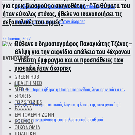
για τρεις βιασμούς ο σκηνοθέτης – “Τα θύματα του
ήταν εύκολος στόχος, ήθελε να ικανοποιήσει τις
σεξουαλικές του ορμές”
29 Ιουνίου, 2022
Πέθανε ο δημοσιογράφος Παναγιώτης Τζένος –
Θλίψη για την αιφνίδια απώλεια του 46χρονου
ΚΑΤΗΓΟΡΙΕΣ
– Υπέστη έμφραγμα και οι προσπάθειες των
γιατρών ήταν άκαρπες
ENTS & ARTS
GREEN HUB
HEALTH MED
MEDIA
SPORTS
TOP STORIES
ΕΛΛΑΔΑ
ΕΜΠΟΛΕΜΗ ΖΩΝΗ
ΚΟΣΜΟΣ
ΟΙΚΟΝΟΜΙΑ
ΠΟΛΙΤΙΚΗ