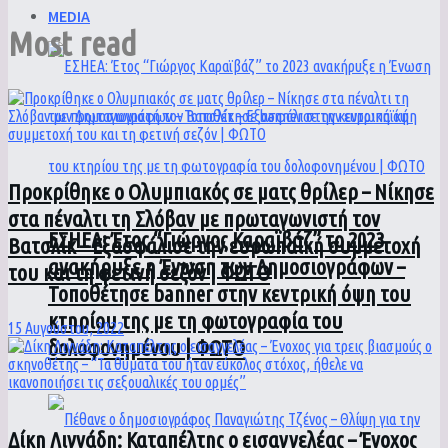
MEDIA
Most read
Προκρίθηκε ο Ολυμπιακός σε ματς θρίλερ – Νίκησε
στα πέναλτι τη Σλόβαν με πρωταγωνιστή τον
ΕΣΗΕΑ: Έτος “Γιώργος Καραϊβάζ” το 2023
Βατσλίκ – Εξασφάλισε την ευρωπαϊκή συμμετοχή
ανακήρυξε η Ένωση των Δημοσιογράφων –
του και τη φετινή σεζόν | ΦΩΤΟ
Τοποθέτησε banner στην κεντρική όψη του
κτηρίου της με τη φωτογραφία του
15 Αυγούστου, 2022
δολοφονημένου | ΦΩΤΟ
Δίκη Λιγνάδη: Καταπέλτης ο εισαγγελέας – Ένοχος