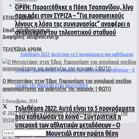
ΥΓΕΙΑ
ΟPEN: Παραιτήθηκε η Πόπη Τσαπανίδου, λίγο
πριν πάει στον ΣΥΡΙΖΑ – “Για προσωπικούς
ΕΠΙΚΟΙΝΩΝΙΑ
λόγους η λύση της συνεργασίας” αναφέρει η
Email: info@voiceon.gr
ανακοίνωση του τηλεοπτικού σταθμού
Διαφήμιση: ads@voiceon.gr
ΤΕΛΕΥΤΑΙΑ ΑΡΘΡΑ
Ο Μητσοτάκης στον Έβρο: Παρουσίαση του συνολικού σχεδίου
ανασυγκρότησης και ανάπτυξης της περιοχής | ΦΩΤΟ
3 Οκτωβρίου, 2024
Τηλεθέαση 2022: Αυτά είναι τα 5 προγράμματα
© 2022
VoiceON
- Σχεδιασμός & Κατασκευή ιστοσελίδας:
The
που καθήλωσαν το κοινό – Συντριπτική η
Victory
.
υπεροχή των αθλητικών μεταδόσεων – Ο
τελικός του Μουντιάλ στην πρώτη θέση