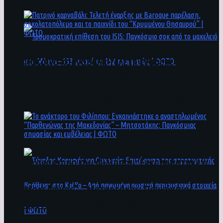
άνθρωποι ενδέχεται να έχουν πέσει στο ποτάμι
Πατρινό καρναβάλι: Τελετή έναρξης με
Baroque παρέλαση, σοκολατοπόλεμο και το
παιχνίδι του “Κρυμμένου Θησαυρού” | ΦΩΤΟ
Τρομοκρατική επίθεση του ΙSIS: Παγκόσμιο
σοκ από το μακελειό στη Μόσχα – 133 νεκροί
και 152 τραυματίες | ΦΩΤΟ
To ανάκτορο του Φιλίππου: Εγκαινιάστηκε ο
αναστηλωμένος “Παρθενώνας της
Μακεδονίας” – Μητσοτάκης: Παγκόσμιας
σημασίας και εμβέλειας | ΦΩΤΟ