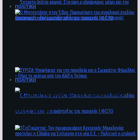
ΠΟΛΙΤΙΚΗ
Ο Μητσοτάκης στον Έβρο: Παρουσίαση του
Έκτακτο δελτίο καιρού: Στα ύψη ο
συνολικού σχεδίου ανασυγκρότησης και
υδράργυρος μέχρι και την Παρασκευή – Πολύ
ανάπτυξης της περιοχής | ΦΩΤΟ
υψηλός κίνδυνος πυρκαγιάς σε 7 περιοχές
ΠΟΛΙΤΙΚΗ
ΣΥΡΙΖΑ: Υποψήφιος για την προεδρία και ο
Σωκράτης Φάμελλος – Πήρε το χρίσμα από τον
Αλέξη Τσίπρα
Ο Μητσοτάκης στον Έβρο: Παρουσίαση του