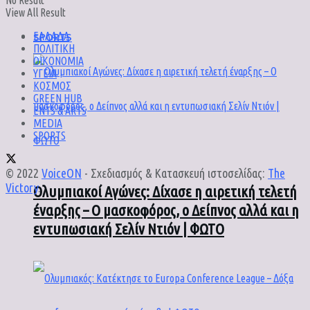
No Result
View All Result
SPORTS
ΕΛΛΑΔΑ
ΠΟΛΙΤΙΚΗ
ΟΙΚΟΝΟΜΙΑ
ΥΓΕΙΑ
ΚΟΣΜΟΣ
GREEN HUB
ENTS & ARTS
MEDIA
SPORTS
© 2022
VoiceON
- Σχεδιασμός & Κατασκευή ιστοσελίδας:
The
Victory
.
Ολυμπιακοί Αγώνες: Δίχασε η αιρετική τελετή
έναρξης – Ο μασκοφόρος, ο Δείπνος αλλά και η
εντυπωσιακή Σελίν Ντιόν | ΦΩΤΟ