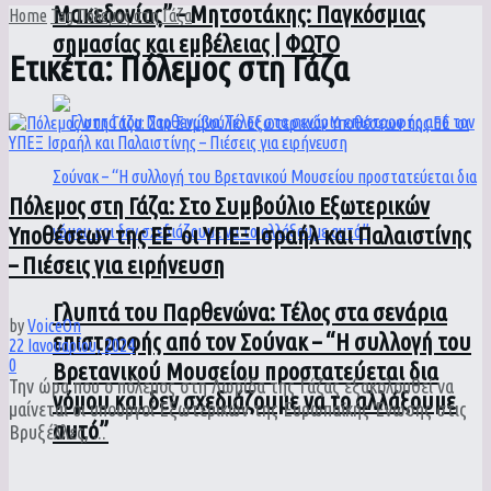
Μακεδονίας” – Μητσοτάκης: Παγκόσμιας
Home
Tag
Πόλεμος στη Γάζα
σημασίας και εμβέλειας | ΦΩΤΟ
Ετικέτα:
Πόλεμος στη Γάζα
Πόλεμος στη Γάζα: Στο Συμβούλιο Εξωτερικών
Υποθέσεων της ΕΕ οι ΥΠΕΞ Ισραήλ και Παλαιστίνης
– Πιέσεις για ειρήνευση
Γλυπτά του Παρθενώνα: Τέλος στα σενάρια
by
VoiceOn
επιστροφής από τον Σούνακ – “Η συλλογή του
22 Ιανουαρίου, 2024
0
Βρετανικού Μουσείου προστατεύεται δια
Την ώρα που ο πόλεμος στη Λωρίδα της Γάζας εξακολουθεί να
νόμου και δεν σχεδιάζουμε να το αλλάξουμε
μαίνεται οι υπουργοί Εξωτερικών της Ευρωπαϊκής Ένωσης στις
αυτό”
Βρυξέλλες, ...