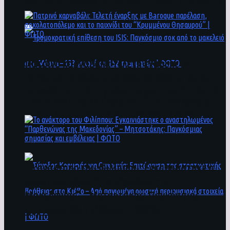
άνθρωποι ενδέχεται να έχουν πέσει στο ποτάμι
Πατρινό καρναβάλι: Τελετή έναρξης με
Baroque παρέλαση, σοκολατοπόλεμο και το
παιχνίδι του “Κρυμμένου Θησαυρού” | ΦΩΤΟ
Τρομοκρατική επίθεση του ΙSIS: Παγκόσμιο
σοκ από το μακελειό στη Μόσχα – 133 νεκροί
και 152 τραυματίες | ΦΩΤΟ
To ανάκτορο του Φιλίππου: Εγκαινιάστηκε ο
αναστηλωμένος “Παρθενώνας της
Μακεδονίας” – Μητσοτάκης: Παγκόσμιας
σημασίας και εμβέλειας | ΦΩΤΟ