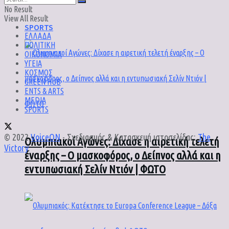
No Result
View All Result
SPORTS
ΕΛΛΑΔΑ
ΠΟΛΙΤΙΚΗ
ΟΙΚΟΝΟΜΙΑ
ΥΓΕΙΑ
ΚΟΣΜΟΣ
GREEN HUB
ENTS & ARTS
MEDIA
SPORTS
© 2022
VoiceON
- Σχεδιασμός & Κατασκευή ιστοσελίδας:
The
Ολυμπιακοί Αγώνες: Δίχασε η αιρετική τελετή
Victory
.
έναρξης – Ο μασκοφόρος, ο Δείπνος αλλά και η
εντυπωσιακή Σελίν Ντιόν | ΦΩΤΟ