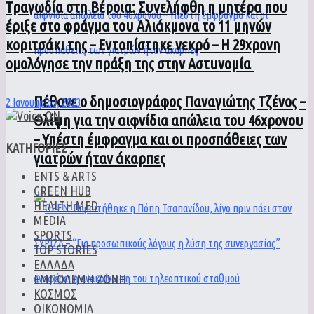
Τραγωδία στη Βέροια: Συνελήφθη η μητέρα που
έριξε στο φράγμα του Αλιάκμονα το 11 μηνών
κοριτσάκι της – Εντοπίστηκε νεκρό – Η 29χρονη
ομολόγησε την πράξη της στην Αστυνομία
Πέθανε ο δημοσιογράφος Παναγιώτης Τζένος –
2 Ιανουαρίου, 2023
Θλίψη για την αιφνίδια απώλεια του 46χρονου
– Υπέστη έμφραγμα και οι προσπάθειες των
ΚΑΤΗΓΟΡΙΕΣ
γιατρών ήταν άκαρπες
ENTS & ARTS
GREEN HUB
HEALTH MED
MEDIA
SPORTS
TOP STORIES
ΕΛΛΑΔΑ
ΕΜΠΟΛΕΜΗ ΖΩΝΗ
ΚΟΣΜΟΣ
ΟΙΚΟΝΟΜΙΑ