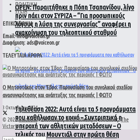
ΠΟΛΙΤΙΚΗ
ΟPEN: Παραιτήθηκε η Πόπη Τσαπανίδου, λίγο
ΥΓΕΙΑ
πριν πάει στον ΣΥΡΙΖΑ – “Για προσωπικούς
λόγους η λύση της συνεργασίας” αναφέρει η
ΕΠΙΚΟΙΝΩΝΙΑ
ανακοίνωση του τηλεοπτικού σταθμού
Email: info@voiceon.gr
Διαφήμιση: ads@voiceon.gr
ΤΕΛΕΥΤΑΙΑ ΑΡΘΡΑ
Ο Μητσοτάκης στον Έβρο: Παρουσίαση του συνολικού σχεδίου
ανασυγκρότησης και ανάπτυξης της περιοχής | ΦΩΤΟ
3 Οκτωβρίου, 2024
Τηλεθέαση 2022: Αυτά είναι τα 5 προγράμματα
που καθήλωσαν το κοινό – Συντριπτική η
© 2022
VoiceON
- Σχεδιασμός & Κατασκευή ιστοσελίδας:
The
υπεροχή των αθλητικών μεταδόσεων – Ο
Victory
.
τελικός του Μουντιάλ στην πρώτη θέση