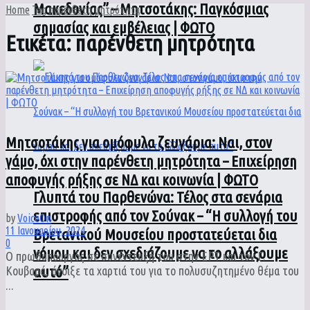
Μακεδονίας” – Μητσοτάκης: Παγκόσμιας
Home
Tag
παρένθετη μητρότητα
σημασίας και εμβέλειας | ΦΩΤΟ
Ετικέτα:
παρένθετη μητρότητα
Μητσοτάκης για ομόφυλα ζευγάρια: Ναι, στον
γάμο, όχι στην παρένθετη μητρότητα – Επιχείρηση
αποφυγής ρήξης σε ΝΔ και κοινωνία | ΦΩΤΟ
Γλυπτά του Παρθενώνα: Τέλος στα σενάρια
επιστροφής από τον Σούνακ – “Η συλλογή του
by
VoiceOn
11 Ιανουαρίου, 2024
Βρετανικού Μουσείου προστατεύεται δια
0
νόμου και δεν σχεδιάζουμε να το αλλάξουμε
Ο πρωθυπουργός σε συνέντευξή του στην ΕΡΤ και τον Γ.
αυτό”
Κουβαρά, άνοιξε τα χαρτιά του για το πολυσυζητημένο θέμα του
...