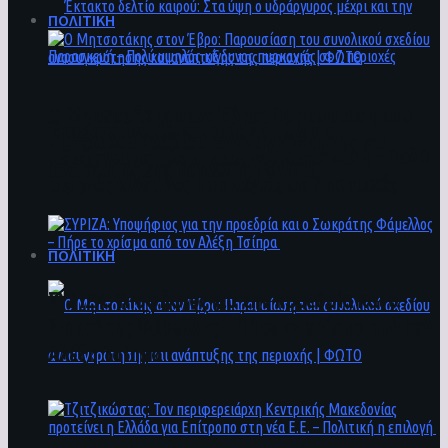
ΠΟΛΙΤΙΚΗ
Ο Μητσοτάκης στον Έβρο: Παρουσίαση του
Έκτακτο δελτίο καιρού: Στα ύψη ο
συνολικού σχεδίου ανασυγκρότησης και
υδράργυρος μέχρι και την Παρασκευή – Πολύ
ανάπτυξης της περιοχής | ΦΩΤΟ
υψηλός κίνδυνος πυρκαγιάς σε 7 περιοχές
ΠΟΛΙΤΙΚΗ
ΣΥΡΙΖΑ: Υποψήφιος για την προεδρία και ο
Σωκράτης Φάμελλος – Πήρε το χρίσμα από τον
Αλέξη Τσίπρα
Ο Μητσοτάκης στον Έβρο: Παρουσίαση του