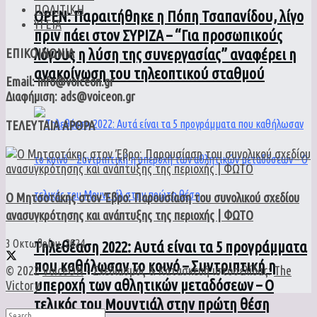
ΠΟΛΙΤΙΚΗ
ΟPEN: Παραιτήθηκε η Πόπη Τσαπανίδου, λίγο
ΥΓΕΙΑ
πριν πάει στον ΣΥΡΙΖΑ – “Για προσωπικούς
λόγους η λύση της συνεργασίας” αναφέρει η
ΕΠΙΚΟΙΝΩΝΙΑ
ανακοίνωση του τηλεοπτικού σταθμού
Email: info@voiceon.gr
Διαφήμιση: ads@voiceon.gr
ΤΕΛΕΥΤΑΙΑ ΑΡΘΡΑ
Ο Μητσοτάκης στον Έβρο: Παρουσίαση του συνολικού σχεδίου
ανασυγκρότησης και ανάπτυξης της περιοχής | ΦΩΤΟ
3 Οκτωβρίου, 2024
Τηλεθέαση 2022: Αυτά είναι τα 5 προγράμματα
που καθήλωσαν το κοινό – Συντριπτική η
© 2022
VoiceON
- Σχεδιασμός & Κατασκευή ιστοσελίδας:
The
υπεροχή των αθλητικών μεταδόσεων – Ο
Victory
.
τελικός του Μουντιάλ στην πρώτη θέση