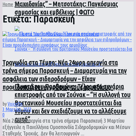
Μακεδονίας” – Μητσοτάκης: Παγκόσμιας
Home
Tag
Παρασκευή
σημασίας και εμβέλειας | ΦΩΤΟ
Ετικέτα:
Παρασκευή
Τραγωδία στα Τέμπη: Νέα 24ωρη απεργία στα
τρένα σήμερα Παρασκευή – Διαμαρτυρία για την
ασφάλεια των σιδηροδρόμων – Είχαν
Γλυπτά του Παρθενώνα: Τέλος στα σενάρια
προειδοποιήσει εγγράφως τους αρμοδίους
επιστροφής από τον Σούνακ – “Η συλλογή του
Βρετανικού Μουσείου προστατεύεται δια
by
VoiceOn
3 Μαρτίου, 2023
νόμου και δεν σχεδιάζουμε να το αλλάξουμε
0
αυτό”
Νέα 24ωρη απεργία στα τρένα σήμερα Παρασκευή 3 Μαρτίου
εξήγγειλε η Πανελλήνια Ομοσπονδία Σιδηροδρομικών και Μέσων
Σταθερής Τροχιάς. Δεν θα λειτουργούν ...