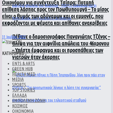
Οικονόμου για συνέντευξη Τσίπρα: Ποταπή
επίθεση λάσπης προς τον Πρωθυπουργό – Το μίσος
είναι ο θυμός των αδύναμων και οι εμμονές, που
εκφράζονται με ψέματα και απίθανες ανακρίβειες
Πέθανε ο δημοσιογράφος Παναγιώτης Τζένος –
31 Ιουλίου, 2022
Θλίψη για την αιφνίδια απώλεια του 46χρονου
– Υπέστη έμφραγμα και οι προσπάθειες των
ΚΑΤΗΓΟΡΙΕΣ
γιατρών ήταν άκαρπες
ENTS & ARTS
GREEN HUB
HEALTH MED
MEDIA
SPORTS
TOP STORIES
ΕΛΛΑΔΑ
ΕΜΠΟΛΕΜΗ ΖΩΝΗ
ΚΟΣΜΟΣ
ΟΙΚΟΝΟΜΙΑ