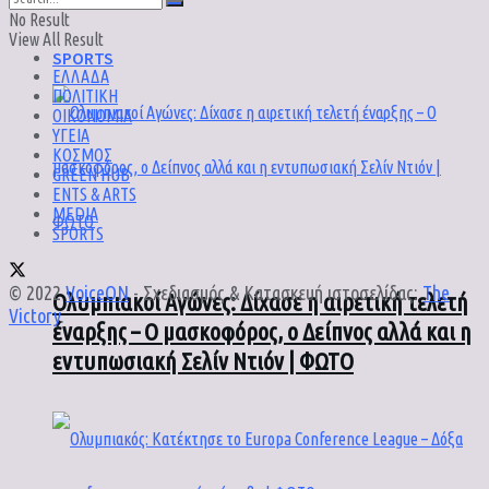
No Result
View All Result
SPORTS
ΕΛΛΑΔΑ
ΠΟΛΙΤΙΚΗ
ΟΙΚΟΝΟΜΙΑ
ΥΓΕΙΑ
ΚΟΣΜΟΣ
GREEN HUB
ENTS & ARTS
MEDIA
SPORTS
© 2022
VoiceON
- Σχεδιασμός & Κατασκευή ιστοσελίδας:
The
Ολυμπιακοί Αγώνες: Δίχασε η αιρετική τελετή
Victory
.
έναρξης – Ο μασκοφόρος, ο Δείπνος αλλά και η
εντυπωσιακή Σελίν Ντιόν | ΦΩΤΟ