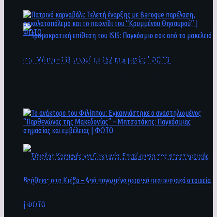
άνθρωποι ενδέχεται να έχουν πέσει στο ποτάμι
Πατρινό καρναβάλι: Τελετή έναρξης με
Baroque παρέλαση, σοκολατοπόλεμο και το
παιχνίδι του “Κρυμμένου Θησαυρού” | ΦΩΤΟ
Τρομοκρατική επίθεση του ΙSIS: Παγκόσμιο
σοκ από το μακελειό στη Μόσχα – 133 νεκροί
και 152 τραυματίες | ΦΩΤΟ
To ανάκτορο του Φιλίππου: Εγκαινιάστηκε ο
αναστηλωμένος “Παρθενώνας της
Μακεδονίας” – Μητσοτάκης: Παγκόσμιας
σημασίας και εμβέλειας | ΦΩΤΟ