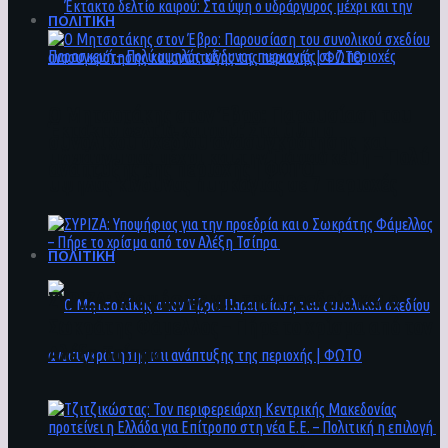
ΠΟΛΙΤΙΚΗ
Ο Μητσοτάκης στον Έβρο: Παρουσίαση του
Έκτακτο δελτίο καιρού: Στα ύψη ο
συνολικού σχεδίου ανασυγκρότησης και
υδράργυρος μέχρι και την Παρασκευή – Πολύ
ανάπτυξης της περιοχής | ΦΩΤΟ
υψηλός κίνδυνος πυρκαγιάς σε 7 περιοχές
ΠΟΛΙΤΙΚΗ
ΣΥΡΙΖΑ: Υποψήφιος για την προεδρία και ο
Σωκράτης Φάμελλος – Πήρε το χρίσμα από τον
Αλέξη Τσίπρα
Ο Μητσοτάκης στον Έβρο: Παρουσίαση του