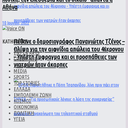
Αθήνα
10 Ιουνίου, 2022
Πέθανε ο δημοσιογράφος Παναγιώτης Τζένος –
ΚΑΤΗΓΟΡΙΕΣ
Θλίψη για την αιφνίδια απώλεια του 46χρονου
ENTS & ARTS
– Υπέστη έμφραγμα και οι προσπάθειες των
GREEN HUB
γιατρών ήταν άκαρπες
HEALTH MED
MEDIA
SPORTS
TOP STORIES
ΕΛΛΑΔΑ
ΕΜΠΟΛΕΜΗ ΖΩΝΗ
ΚΟΣΜΟΣ
ΟΙΚΟΝΟΜΙΑ
ΠΟΛΙΤΙΚΗ
ΥΓΕΙΑ