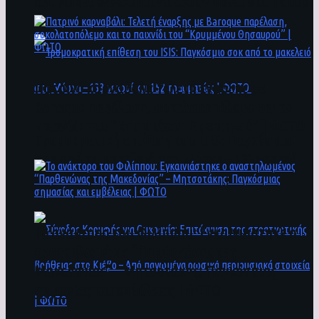
άνθρωποι ενδέχεται να έχουν πέσει στο ποτάμι
Πατρινό καρναβάλι: Τελετή έναρξης με
Baroque παρέλαση, σοκολατοπόλεμο και το
παιχνίδι του “Κρυμμένου Θησαυρού” | ΦΩΤΟ
Τρομοκρατική επίθεση του ΙSIS: Παγκόσμιο
σοκ από το μακελειό στη Μόσχα – 133 νεκροί
και 152 τραυματίες | ΦΩΤΟ
To ανάκτορο του Φιλίππου: Εγκαινιάστηκε ο
αναστηλωμένος “Παρθενώνας της
Μακεδονίας” – Μητσοτάκης: Παγκόσμιας
σημασίας και εμβέλειας | ΦΩΤΟ