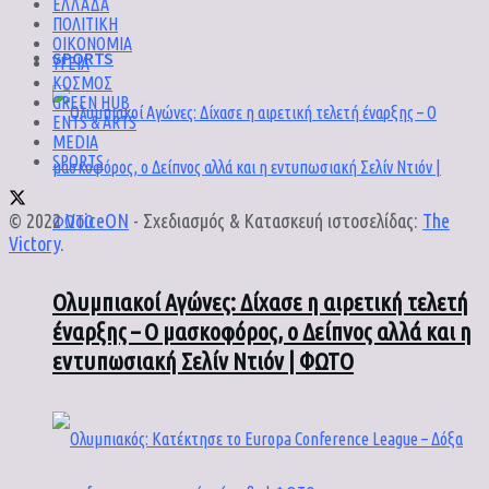
ΕΛΛΑΔΑ
ΠΟΛΙΤΙΚΗ
ΟΙΚΟΝΟΜΙΑ
SPORTS
ΥΓΕΙΑ
ΚΟΣΜΟΣ
GREEN HUB
ENTS & ARTS
MEDIA
SPORTS
© 2022
VoiceON
- Σχεδιασμός & Κατασκευή ιστοσελίδας:
The
Victory
.
Ολυμπιακοί Αγώνες: Δίχασε η αιρετική τελετή
έναρξης – Ο μασκοφόρος, ο Δείπνος αλλά και η
εντυπωσιακή Σελίν Ντιόν | ΦΩΤΟ