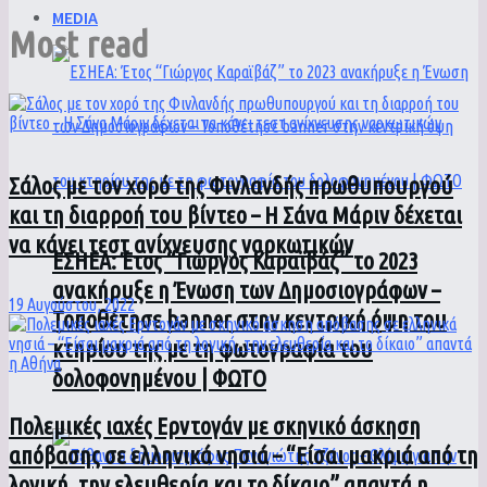
MEDIA
Most read
Σάλος με τον χορό της Φινλανδής πρωθυπουργού
και τη διαρροή του βίντεο – Η Σάνα Μάριν δέχεται
να κάνει τεστ ανίχνευσης ναρκωτικών
ΕΣΗΕΑ: Έτος “Γιώργος Καραϊβάζ” το 2023
ανακήρυξε η Ένωση των Δημοσιογράφων –
19 Αυγούστου, 2022
Τοποθέτησε banner στην κεντρική όψη του
κτηρίου της με τη φωτογραφία του
δολοφονημένου | ΦΩΤΟ
Πολεμικές ιαχές Ερντογάν με σκηνικό άσκηση
απόβασης σε ελληνικά νησιά – “Είσαι μακριά από τη
λογική, την ελευθερία και το δίκαιο” απαντά η