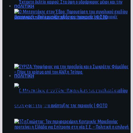
ΠΟΛΙΤΙΚΗ
Ο Μητσοτάκης στον Έβρο: Παρουσίαση του
Έκτακτο δελτίο καιρού: Στα ύψη ο
συνολικού σχεδίου ανασυγκρότησης και
υδράργυρος μέχρι και την Παρασκευή – Πολύ
ανάπτυξης της περιοχής | ΦΩΤΟ
υψηλός κίνδυνος πυρκαγιάς σε 7 περιοχές
ΠΟΛΙΤΙΚΗ
ΣΥΡΙΖΑ: Υποψήφιος για την προεδρία και ο
Σωκράτης Φάμελλος – Πήρε το χρίσμα από τον
Αλέξη Τσίπρα
Ο Μητσοτάκης στον Έβρο: Παρουσίαση του