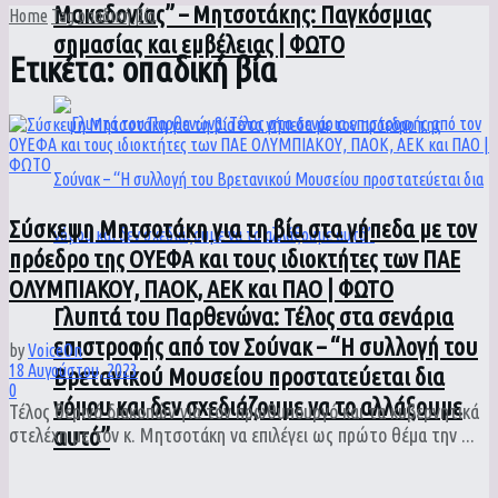
Μακεδονίας” – Μητσοτάκης: Παγκόσμιας
Home
Tag
οπαδική βία
σημασίας και εμβέλειας | ΦΩΤΟ
Ετικέτα:
οπαδική βία
Σύσκεψη Μητσοτάκη για τη βία στα γήπεδα με τον
πρόεδρο της ΟΥΕΦΑ και τους ιδιοκτήτες των ΠΑΕ
ΟΛΥΜΠΙΑΚΟΥ, ΠΑΟΚ, ΑΕΚ και ΠΑΟ | ΦΩΤΟ
Γλυπτά του Παρθενώνα: Τέλος στα σενάρια
επιστροφής από τον Σούνακ – “Η συλλογή του
by
VoiceOn
18 Αυγούστου, 2023
Βρετανικού Μουσείου προστατεύεται δια
0
νόμου και δεν σχεδιάζουμε να το αλλάξουμε
Τέλος θερινό διακοπών για τον πρωθυπουργό και τα κυβερνητικά
αυτό”
στελέχη με τον κ. Μητσοτάκη να επιλέγει ως πρώτο θέμα την ...