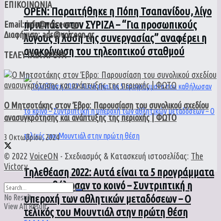
ΕΠΙΚΟΙΝΩΝΙΑ
ΟPEN: Παραιτήθηκε η Πόπη Τσαπανίδου, λίγο
πριν πάει στον ΣΥΡΙΖΑ – “Για προσωπικούς
Email: info@voiceon.gr
Διαφήμιση: ads@voiceon.gr
λόγους η λύση της συνεργασίας” αναφέρει η
ανακοίνωση του τηλεοπτικού σταθμού
ΤΕΛΕΥΤΑΙΑ ΑΡΘΡΑ
Ο Μητσοτάκης στον Έβρο: Παρουσίαση του συνολικού σχεδίου
ανασυγκρότησης και ανάπτυξης της περιοχής | ΦΩΤΟ
3 Οκτωβρίου, 2024
© 2022
VoiceON
- Σχεδιασμός & Κατασκευή ιστοσελίδας:
The
Victory
.
Τηλεθέαση 2022: Αυτά είναι τα 5 προγράμματα
που καθήλωσαν το κοινό – Συντριπτική η
υπεροχή των αθλητικών μεταδόσεων – Ο
No Result
View All Result
τελικός του Μουντιάλ στην πρώτη θέση