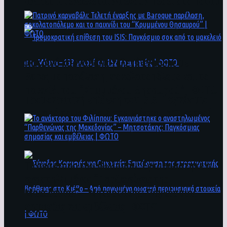
άνθρωποι ενδέχεται να έχουν πέσει στο ποτάμι
Πατρινό καρναβάλι: Τελετή έναρξης με
Baroque παρέλαση, σοκολατοπόλεμο και το
παιχνίδι του “Κρυμμένου Θησαυρού” | ΦΩΤΟ
Τρομοκρατική επίθεση του ΙSIS: Παγκόσμιο
σοκ από το μακελειό στη Μόσχα – 133 νεκροί
και 152 τραυματίες | ΦΩΤΟ
To ανάκτορο του Φιλίππου: Εγκαινιάστηκε ο
αναστηλωμένος “Παρθενώνας της
Μακεδονίας” – Μητσοτάκης: Παγκόσμιας
σημασίας και εμβέλειας | ΦΩΤΟ