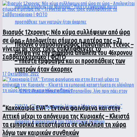
Βιασμός 12χρονης: Νέο κύμα συλλήψεων από ώρα
σε ώρα – Απολογείται σήμερα η μητέρα της – Τι
Πέθανε ο δημοσιογράφος Παναγιώτης Τζένος –
γίνεται με τους τρεις συλληφθέντες το
Θλίψη για την αιφνίδια απώλεια του 46χρονου
Σαββατοκύριακο | ΦΩΤΟ
– Υπέστη έμφραγμα και οι προσπάθειες των
γιατρών ήταν άκαρπες
17 Οκτωβρίου, 2022
“Κακοκαιρία EVA”: Έντονα φαινόμενα και στην
Αττική μέχρι το απόγευμα της Κυριακής – Κλειστά
τα εμπορικά καταστήματα σε ολόκληρη τη χώρα
λόγω των καιρικών συνθηκών