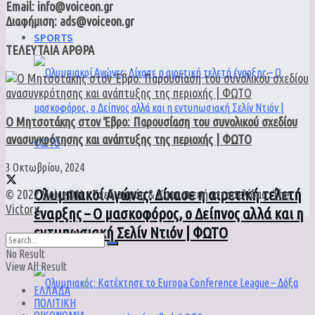
Email: info@voiceon.gr
Διαφήμιση: ads@voiceon.gr
SPORTS
ΤΕΛΕΥΤΑΙΑ ΑΡΘΡΑ
Ο Μητσοτάκης στον Έβρο: Παρουσίαση του συνολικού σχεδίου
ανασυγκρότησης και ανάπτυξης της περιοχής | ΦΩΤΟ
3 Οκτωβρίου, 2024
Ολυμπιακοί Αγώνες: Δίχασε η αιρετική τελετή
© 2022
VoiceON
- Σχεδιασμός & Κατασκευή ιστοσελίδας:
The
Victory
.
έναρξης – Ο μασκοφόρος, ο Δείπνος αλλά και η
εντυπωσιακή Σελίν Ντιόν | ΦΩΤΟ
No Result
View All Result
ΕΛΛΑΔΑ
ΠΟΛΙΤΙΚΗ