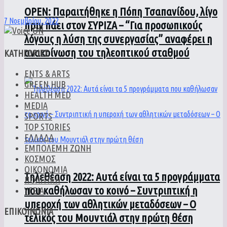
ΟPEN: Παραιτήθηκε η Πόπη Τσαπανίδου, λίγο
7 Νοεμβρίου, 2022
πριν πάει στον ΣΥΡΙΖΑ – “Για προσωπικούς
λόγους η λύση της συνεργασίας” αναφέρει η
ανακοίνωση του τηλεοπτικού σταθμού
ΚΑΤΗΓΟΡΙΕΣ
ENTS & ARTS
GREEN HUB
HEALTH MED
MEDIA
SPORTS
TOP STORIES
ΕΛΛΑΔΑ
ΕΜΠΟΛΕΜΗ ΖΩΝΗ
ΚΟΣΜΟΣ
ΟΙΚΟΝΟΜΙΑ
Τηλεθέαση 2022: Αυτά είναι τα 5 προγράμματα
ΠΟΛΙΤΙΚΗ
που καθήλωσαν το κοινό – Συντριπτική η
ΥΓΕΙΑ
υπεροχή των αθλητικών μεταδόσεων – Ο
ΕΠΙΚΟΙΝΩΝΙΑ
τελικός του Μουντιάλ στην πρώτη θέση