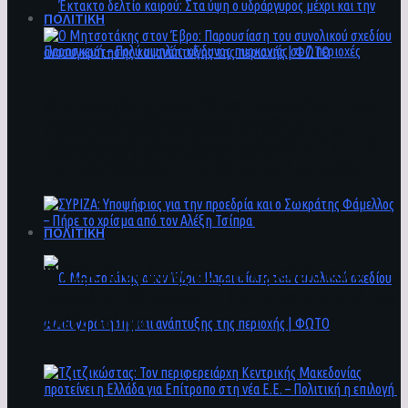
ΠΟΛΙΤΙΚΗ
Ο Μητσοτάκης στον Έβρο: Παρουσίαση του
Έκτακτο δελτίο καιρού: Στα ύψη ο
συνολικού σχεδίου ανασυγκρότησης και
υδράργυρος μέχρι και την Παρασκευή – Πολύ
ανάπτυξης της περιοχής | ΦΩΤΟ
υψηλός κίνδυνος πυρκαγιάς σε 7 περιοχές
ΠΟΛΙΤΙΚΗ
ΣΥΡΙΖΑ: Υποψήφιος για την προεδρία και ο
Σωκράτης Φάμελλος – Πήρε το χρίσμα από τον
Αλέξη Τσίπρα
Ο Μητσοτάκης στον Έβρο: Παρουσίαση του