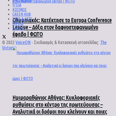
ΟΙΚΟΝΟΜΙΑ
ΥΓΕΙΑ
ΚΟΣΜΟΣ
GREEN HUB
ENTS & ARTS
Ολυμπιακός: Κατέκτησε το Europa Conference
MEDIA
League – Δόξα στον δαφνοστεφανωμένο
SPORTS
έφηβο | ΦΩΤΟ
© 2022
VoiceON
- Σχεδιασμός & Κατασκευή ιστοσελίδας:
The
Victory
.
Ημιμαραθώνιος Αθήνας: Κυκλοφοριακές
ρυθμίσεις στο κέντρο της πρωτεύουσας –
Αναλυτικά οι δρόμοι που κλείνουν και ποιες