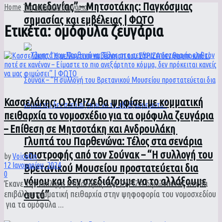
Μακεδονίας” – Μητσοτάκης: Παγκόσμιας
Home
Tag
ομόφυλα ζευγάρια
σημασίας και εμβέλειας | ΦΩΤΟ
Ετικέτα:
ομόφυλα ζευγάρια
Κασσελάκης: Ο ΣΥΡΙΖΑ θα ψηφίσει με κομματική
πειθαρχία το νομοσχέδιο για τα ομόφυλα ζευγάρια
– Επίθεση σε Μητσοτάκη και Ανδρουλάκη
Γλυπτά του Παρθενώνα: Τέλος στα σενάρια
επιστροφής από τον Σούνακ – “Η συλλογή του
by
VoiceOn
12 Ιανουαρίου, 2024
Βρετανικού Μουσείου προστατεύεται δια
0
νόμου και δεν σχεδιάζουμε να το αλλάξουμε
Έκανε την έκπληξη ο πρόεδρος του ΣΥΡΙΖΑ δηλώνοντας ότι θα
αυτό”
επιβάλλει κομματική πειθαρχία στην ψηφοφορία του νομοσχεδίου
για τα ομόφυλα ...