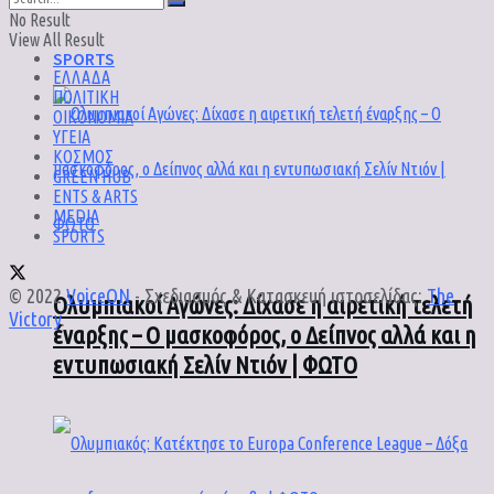
No Result
View All Result
SPORTS
ΕΛΛΑΔΑ
ΠΟΛΙΤΙΚΗ
ΟΙΚΟΝΟΜΙΑ
ΥΓΕΙΑ
ΚΟΣΜΟΣ
GREEN HUB
ENTS & ARTS
MEDIA
SPORTS
© 2022
VoiceON
- Σχεδιασμός & Κατασκευή ιστοσελίδας:
The
Ολυμπιακοί Αγώνες: Δίχασε η αιρετική τελετή
Victory
.
έναρξης – Ο μασκοφόρος, ο Δείπνος αλλά και η
εντυπωσιακή Σελίν Ντιόν | ΦΩΤΟ