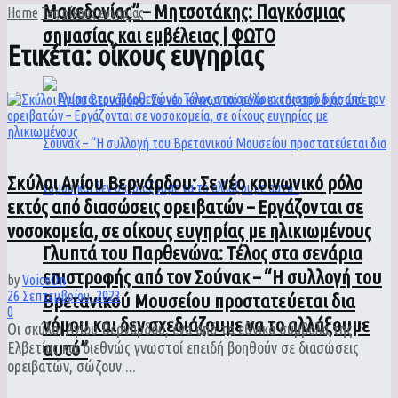
Μακεδονίας” – Μητσοτάκης: Παγκόσμιας
Home
Tag
οίκους ευγηρίας
σημασίας και εμβέλειας | ΦΩΤΟ
Ετικέτα:
οίκους ευγηρίας
Σκύλοι Αγίου Βερνάρδου: Σε νέο κοινωνικό ρόλο
εκτός από διασώσεις ορειβατών – Εργάζονται σε
νοσοκομεία, σε οίκους ευγηρίας με ηλικιωμένους
Γλυπτά του Παρθενώνα: Τέλος στα σενάρια
επιστροφής από τον Σούνακ – “Η συλλογή του
by
VoiceOn
26 Σεπτεμβρίου, 2023
Βρετανικού Μουσείου προστατεύεται δια
0
νόμου και δεν σχεδιάζουμε να το αλλάξουμε
Οι σκύλοι Αγίου Βερνάρδου, ένα από τα εθνικά σύμβολα της
αυτό”
Ελβετίας και διεθνώς γνωστοί επειδή βοηθούν σε διασώσεις
ορειβατών, σώζουν ...