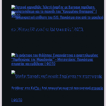
άνθρωποι ενδέχεται να έχουν πέσει στο ποτάμι
Πατρινό καρναβάλι: Τελετή έναρξης με
Baroque παρέλαση, σοκολατοπόλεμο και το
παιχνίδι του “Κρυμμένου Θησαυρού” | ΦΩΤΟ
Τρομοκρατική επίθεση του ΙSIS: Παγκόσμιο
σοκ από το μακελειό στη Μόσχα – 133 νεκροί
και 152 τραυματίες | ΦΩΤΟ
To ανάκτορο του Φιλίππου: Εγκαινιάστηκε ο
αναστηλωμένος “Παρθενώνας της
Μακεδονίας” – Μητσοτάκης: Παγκόσμιας
σημασίας και εμβέλειας | ΦΩΤΟ