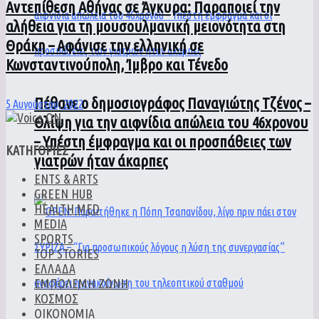
Αντεπίθεση Αθήνας σε Άγκυρα: Παραποιεί την
αλήθεια για τη μουσουλμανική μειονότητα στη
Θράκη – Αφάνισε την ελληνική σε
Κωνσταντινούπολη, Ίμβρο και Τένεδο
Πέθανε ο δημοσιογράφος Παναγιώτης Τζένος –
5 Αυγούστου, 2022
Θλίψη για την αιφνίδια απώλεια του 46χρονου
– Υπέστη έμφραγμα και οι προσπάθειες των
ΚΑΤΗΓΟΡΙΕΣ
γιατρών ήταν άκαρπες
ENTS & ARTS
GREEN HUB
HEALTH MED
MEDIA
SPORTS
TOP STORIES
ΕΛΛΑΔΑ
ΕΜΠΟΛΕΜΗ ΖΩΝΗ
ΚΟΣΜΟΣ
ΟΙΚΟΝΟΜΙΑ