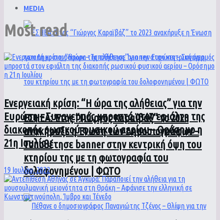
MEDIA
Most read
Ενεργειακή κρίση: “Η ώρα της αλήθειας” για την
Ευρώπη – Συναγερμός μπροστά στον εφιάλτη της
ΕΣΗΕΑ: Έτος “Γιώργος Καραϊβάζ” το 2023
διακοπής ρωσικού φυσικού αερίου – Ορόσημο η
ανακήρυξε η Ένωση των Δημοσιογράφων –
21η Ιουλίου
Τοποθέτησε banner στην κεντρική όψη του
κτηρίου της με τη φωτογραφία του
δολοφονημένου | ΦΩΤΟ
19 Ιουλίου, 2022