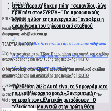
ΠΟΛΙΤΙΚΗ
ΟPEN: Παραιτήθηκε η Πόπη Τσαπανίδου, λίγο
ΥΓΕΙΑ
πριν πάει στον ΣΥΡΙΖΑ – “Για προσωπικούς
λόγους η λύση της συνεργασίας” αναφέρει η
ΕΠΙΚΟΙΝΩΝΙΑ
ανακοίνωση του τηλεοπτικού σταθμού
Email: info@voiceon.gr
Διαφήμιση: ads@voiceon.gr
ΤΕΛΕΥΤΑΙΑ ΑΡΘΡΑ
Ο Μητσοτάκης στον Έβρο: Παρουσίαση του συνολικού σχεδίου
ανασυγκρότησης και ανάπτυξης της περιοχής | ΦΩΤΟ
3 Οκτωβρίου, 2024
Τηλεθέαση 2022: Αυτά είναι τα 5 προγράμματα
που καθήλωσαν το κοινό – Συντριπτική η
© 2022
VoiceON
- Σχεδιασμός & Κατασκευή ιστοσελίδας:
The
υπεροχή των αθλητικών μεταδόσεων – Ο
Victory
.
τελικός του Μουντιάλ στην πρώτη θέση