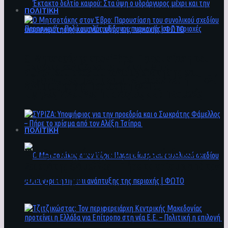
ΠΟΛΙΤΙΚΗ
Ο Μητσοτάκης στον Έβρο: Παρουσίαση του
Έκτακτο δελτίο καιρού: Στα ύψη ο
συνολικού σχεδίου ανασυγκρότησης και
υδράργυρος μέχρι και την Παρασκευή – Πολύ
ανάπτυξης της περιοχής | ΦΩΤΟ
υψηλός κίνδυνος πυρκαγιάς σε 7 περιοχές
ΠΟΛΙΤΙΚΗ
ΣΥΡΙΖΑ: Υποψήφιος για την προεδρία και ο
Σωκράτης Φάμελλος – Πήρε το χρίσμα από τον
Αλέξη Τσίπρα
Ο Μητσοτάκης στον Έβρο: Παρουσίαση του