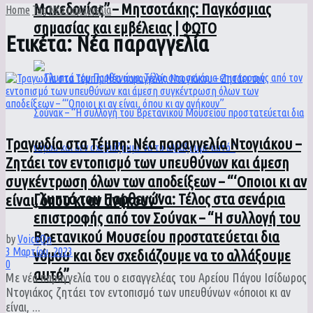
Μακεδονίας” – Μητσοτάκης: Παγκόσμιας
Home
Tag
Νέα παραγγελία
σημασίας και εμβέλειας | ΦΩΤΟ
Ετικέτα:
Νέα παραγγελία
Τραγωδία στα Τέμπη: Νέα παραγγελία Ντογιάκου –
Ζητάει τον εντοπισμό των υπευθύνων και άμεση
συγκέντρωση όλων των αποδείξεων – “‘Οποιοι κι αν
Γλυπτά του Παρθενώνα: Τέλος στα σενάρια
είναι, όπου κι αν ανήκουν”
επιστροφής από τον Σούνακ – “Η συλλογή του
Βρετανικού Μουσείου προστατεύεται δια
by
VoiceOn
3 Μαρτίου, 2023
νόμου και δεν σχεδιάζουμε να το αλλάξουμε
0
αυτό”
Με νέα παραγγελία του ο εισαγγελέας του Αρείου Πάγου Ισίδωρος
Ντογιάκος ζητάει τον εντοπισμό των υπευθύνων «όποιοι κι αν
είναι, ...