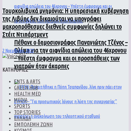
Τουρκολιβυκά μνημόνια: Η υπηρεσιακή κυβέρνηση
της Λιβύης δεν δικαιούται να υπογράφει
μακροπρόθεσμες διεθνείς συμφωνίες δηλώνει το
Στέιτ Ντιπάρτμεντ
Πέθανε ο δημοσιογράφος Παναγιώτης Τζένος –
Θλίψη για την αιφνίδια απώλεια του 46χρονου
2 Νοεμβρίου, 2022
– Υπέστη έμφραγμα και οι προσπάθειες των
γιατρών ήταν άκαρπες
ΚΑΤΗΓΟΡΙΕΣ
ENTS & ARTS
GREEN HUB
HEALTH MED
MEDIA
SPORTS
TOP STORIES
ΕΛΛΑΔΑ
ΕΜΠΟΛΕΜΗ ΖΩΝΗ
ΚΟΣΜΟΣ