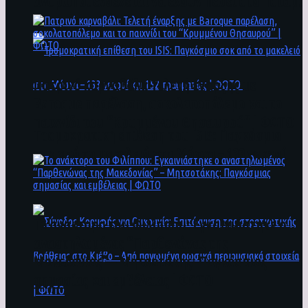
άνθρωποι ενδέχεται να έχουν πέσει στο ποτάμι
Πατρινό καρναβάλι: Τελετή έναρξης με
Baroque παρέλαση, σοκολατοπόλεμο και το
παιχνίδι του “Κρυμμένου Θησαυρού” | ΦΩΤΟ
Τρομοκρατική επίθεση του ΙSIS: Παγκόσμιο
σοκ από το μακελειό στη Μόσχα – 133 νεκροί
και 152 τραυματίες | ΦΩΤΟ
To ανάκτορο του Φιλίππου: Εγκαινιάστηκε ο
αναστηλωμένος “Παρθενώνας της
Μακεδονίας” – Μητσοτάκης: Παγκόσμιας
σημασίας και εμβέλειας | ΦΩΤΟ