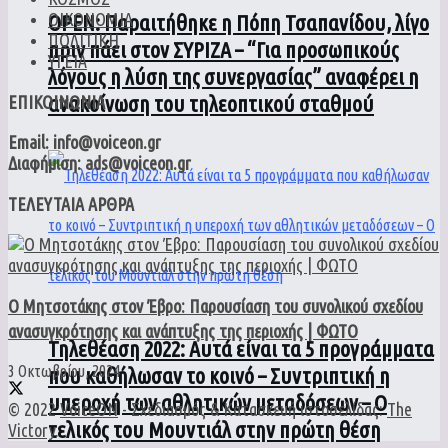
ΟΙΚΟΝΟΜΙΑ
ΟPEN: Παραιτήθηκε η Πόπη Τσαπανίδου, λίγο
ΠΟΛΙΤΙΚΗ
πριν πάει στον ΣΥΡΙΖΑ – “Για προσωπικούς
ΥΓΕΙΑ
λόγους η λύση της συνεργασίας” αναφέρει η
ανακοίνωση του τηλεοπτικού σταθμού
ΕΠΙΚΟΙΝΩΝΙΑ
Email: info@voiceon.gr
Διαφήμιση: ads@voiceon.gr
ΤΕΛΕΥΤΑΙΑ ΑΡΘΡΑ
Ο Μητσοτάκης στον Έβρο: Παρουσίαση του συνολικού σχεδίου
ανασυγκρότησης και ανάπτυξης της περιοχής | ΦΩΤΟ
Τηλεθέαση 2022: Αυτά είναι τα 5 προγράμματα
3 Οκτωβρίου, 2024
που καθήλωσαν το κοινό – Συντριπτική η
υπεροχή των αθλητικών μεταδόσεων – Ο
© 2022
VoiceON
- Σχεδιασμός & Κατασκευή ιστοσελίδας:
The
τελικός του Μουντιάλ στην πρώτη θέση
Victory
.