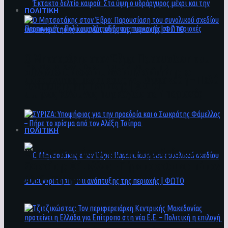
ΠΟΛΙΤΙΚΗ
Ο Μητσοτάκης στον Έβρο: Παρουσίαση του
Έκτακτο δελτίο καιρού: Στα ύψη ο
συνολικού σχεδίου ανασυγκρότησης και
υδράργυρος μέχρι και την Παρασκευή – Πολύ
ανάπτυξης της περιοχής | ΦΩΤΟ
υψηλός κίνδυνος πυρκαγιάς σε 7 περιοχές
ΠΟΛΙΤΙΚΗ
ΣΥΡΙΖΑ: Υποψήφιος για την προεδρία και ο
Σωκράτης Φάμελλος – Πήρε το χρίσμα από τον
Αλέξη Τσίπρα
Ο Μητσοτάκης στον Έβρο: Παρουσίαση του