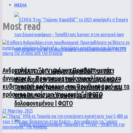
MEDIA
Most read
Ανδρουλάκης: “Δεν υπάρχει Πρωθυπουργός
ΕΣΗΕΑ: Έτος “Γιώργος Καραϊβάζ” το 2023
άγνωστος Χ – Προγραμματικές συγκλίσεις για το
ανακήρυξε η Ένωση των Δημοσιογράφων –
κυβερνητικό πρόγραμμα, τον Πρωθυπουργό και τα
Τοποθέτησε banner στην κεντρική όψη του
πρόσωπα σε κρίσιμα Υπουργεία” | ΦΩΤΟ
κτηρίου της με τη φωτογραφία του
δολοφονημένου | ΦΩΤΟ
27 Μαρτίου, 2023