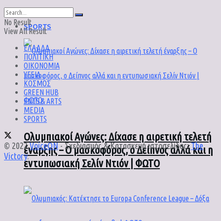
No Result
SPORTS
View All Result
ΕΛΛΑΔΑ
ΠΟΛΙΤΙΚΗ
ΟΙΚΟΝΟΜΙΑ
ΥΓΕΙΑ
ΚΟΣΜΟΣ
GREEN HUB
ENTS & ARTS
MEDIA
SPORTS
Ολυμπιακοί Αγώνες: Δίχασε η αιρετική τελετή
© 2022
VoiceON
- Σχεδιασμός & Κατασκευή ιστοσελίδας:
The
έναρξης – Ο μασκοφόρος, ο Δείπνος αλλά και η
Victory
.
εντυπωσιακή Σελίν Ντιόν | ΦΩΤΟ