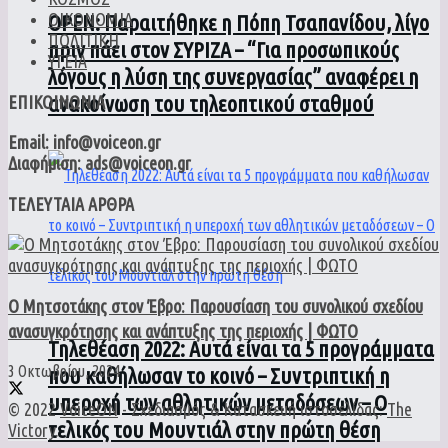
ΟΙΚΟΝΟΜΙΑ
ΟPEN: Παραιτήθηκε η Πόπη Τσαπανίδου, λίγο
ΠΟΛΙΤΙΚΗ
πριν πάει στον ΣΥΡΙΖΑ – “Για προσωπικούς
ΥΓΕΙΑ
λόγους η λύση της συνεργασίας” αναφέρει η
ανακοίνωση του τηλεοπτικού σταθμού
ΕΠΙΚΟΙΝΩΝΙΑ
Email: info@voiceon.gr
Διαφήμιση: ads@voiceon.gr
ΤΕΛΕΥΤΑΙΑ ΑΡΘΡΑ
Ο Μητσοτάκης στον Έβρο: Παρουσίαση του συνολικού σχεδίου
ανασυγκρότησης και ανάπτυξης της περιοχής | ΦΩΤΟ
Τηλεθέαση 2022: Αυτά είναι τα 5 προγράμματα
3 Οκτωβρίου, 2024
που καθήλωσαν το κοινό – Συντριπτική η
υπεροχή των αθλητικών μεταδόσεων – Ο
© 2022
VoiceON
- Σχεδιασμός & Κατασκευή ιστοσελίδας:
The
τελικός του Μουντιάλ στην πρώτη θέση
Victory
.