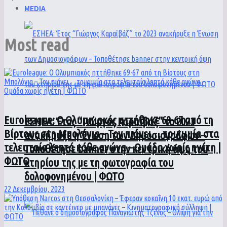
MEDIA
Most read
Euroleague: Ο Ολυμπιακός ηττήθηκε 69-67 από τη
ΕΣΗΕΑ: Έτος “Γιώργος Καραϊβάζ” το 2023
Βίρτους στη Μπολόνια – Τον πιάνει… τρικυμία στα
ανακήρυξε η Ένωση των Δημοσιογράφων –
τελευταία λεπτά κάθε αγώνα – Ομάδα χωρίς ηγέτη |
Τοποθέτησε banner στην κεντρική όψη του
ΦΩΤΟ
κτηρίου της με τη φωτογραφία του
δολοφονημένου | ΦΩΤΟ
22 Δεκεμβρίου, 2023