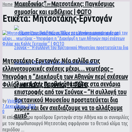
Μακεδονίας” – Μητσοτάκης: Παγκόσμιας
Home
Tag
Μητσοτάκης-Ερντογάν
σημασίας και εμβέλειας | ΦΩΤΟ
Ετικέτα:
Μητσοτάκης-Ερντογάν
Μητσοτάκης-Ερντογάν: Νέα σελίδα στις
ελληνοτουρκικές σχέσεις μέχρι… νεωτέρας –
Υπεγράφη η “Διακήρυξη των Αθηνών περί σχέσεων
Γλυπτά του Παρθενώνα: Τέλος στα σενάρια
Φιλίας και Καλής Γειτονίας” | ΦΩΤΟ
επιστροφής από τον Σούνακ – “Η συλλογή του
Βρετανικού Μουσείου προστατεύεται δια
by
VoiceOn
7 Δεκεμβρίου, 2023
νόμου και δεν σχεδιάζουμε να το αλλάξουμε
0
αυτό”
Η επίσκεψη του προέδρου Ερντογάν στην Αθήνα και οι συνομιλίες
με τον πρωθυπουργό Μητσοτάκη σφράγισαν το θετικό κλίμα της
περιόδου ...