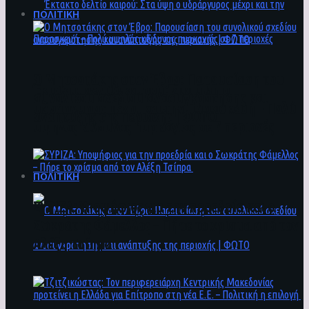
ΠΟΛΙΤΙΚΗ
Ο Μητσοτάκης στον Έβρο: Παρουσίαση του
Έκτακτο δελτίο καιρού: Στα ύψη ο
συνολικού σχεδίου ανασυγκρότησης και
υδράργυρος μέχρι και την Παρασκευή – Πολύ
ανάπτυξης της περιοχής | ΦΩΤΟ
υψηλός κίνδυνος πυρκαγιάς σε 7 περιοχές
ΠΟΛΙΤΙΚΗ
ΣΥΡΙΖΑ: Υποψήφιος για την προεδρία και ο
Σωκράτης Φάμελλος – Πήρε το χρίσμα από τον
Αλέξη Τσίπρα
Ο Μητσοτάκης στον Έβρο: Παρουσίαση του