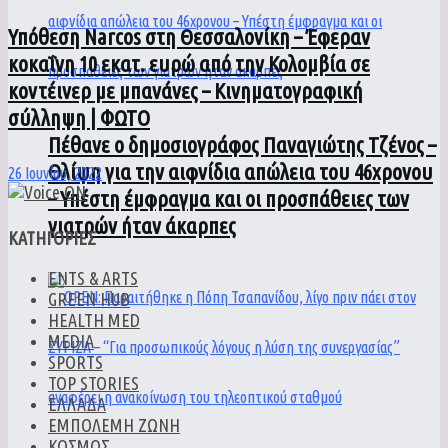
Υπόθεση Narcos στη Θεσσαλονίκη – Έφεραν
κοκαΐνη 10 εκατ. ευρώ από την Κολομβία σε
κοντέινερ με μπανάνες – Κινηματογραφική
σύλληψη | ΦΩΤΟ
Πέθανε ο δημοσιογράφος Παναγιώτης Τζένος –
Θλίψη για την αιφνίδια απώλεια του 46χρονου
26 Ιουνίου, 2022
– Υπέστη έμφραγμα και οι προσπάθειες των
γιατρών ήταν άκαρπες
ΚΑΤΗΓΟΡΙΕΣ
ENTS & ARTS
GREEN HUB
HEALTH MED
MEDIA
SPORTS
TOP STORIES
ΕΛΛΑΔΑ
ΕΜΠΟΛΕΜΗ ΖΩΝΗ
ΚΟΣΜΟΣ