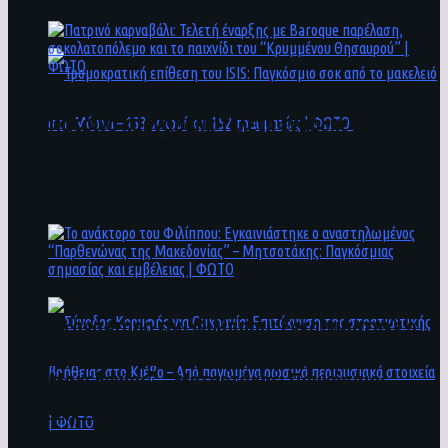
άνθρωποι ενδέχεται να έχουν πέσει στο ποτάμι
Πατρινό καρναβάλι: Τελετή έναρξης με
Baroque παρέλαση, σοκολατοπόλεμο και το
παιχνίδι του “Κρυμμένου Θησαυρού” | ΦΩΤΟ
Τρομοκρατική επίθεση του ΙSIS: Παγκόσμιο
σοκ από το μακελειό στη Μόσχα – 133 νεκροί
και 152 τραυματίες | ΦΩΤΟ
To ανάκτορο του Φιλίππου: Εγκαινιάστηκε ο
αναστηλωμένος “Παρθενώνας της
Μακεδονίας” – Μητσοτάκης: Παγκόσμιας
σημασίας και εμβέλειας | ΦΩΤΟ