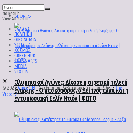
No Result
SPORTS
View All Result
ΕΛΛΑΔΑ
ΠΟΛΙΤΙΚΗ
ΟΙΚΟΝΟΜΙΑ
ΥΓΕΙΑ
ΚΟΣΜΟΣ
GREEN HUB
ENTS & ARTS
MEDIA
SPORTS
Ολυμπιακοί Αγώνες: Δίχασε η αιρετική τελετή
© 2022
VoiceON
- Σχεδιασμός & Κατασκευή ιστοσελίδας:
The
έναρξης – Ο μασκοφόρος, ο Δείπνος αλλά και η
Victory
.
εντυπωσιακή Σελίν Ντιόν | ΦΩΤΟ