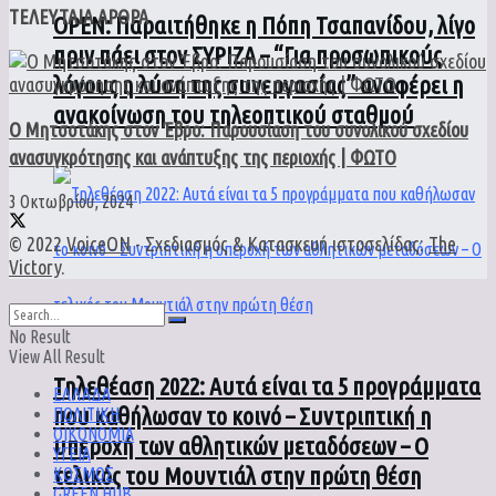
ΤΕΛΕΥΤΑΙΑ ΑΡΘΡΑ
ΟPEN: Παραιτήθηκε η Πόπη Τσαπανίδου, λίγο
πριν πάει στον ΣΥΡΙΖΑ – “Για προσωπικούς
λόγους η λύση της συνεργασίας” αναφέρει η
ανακοίνωση του τηλεοπτικού σταθμού
Ο Μητσοτάκης στον Έβρο: Παρουσίαση του συνολικού σχεδίου
ανασυγκρότησης και ανάπτυξης της περιοχής | ΦΩΤΟ
3 Οκτωβρίου, 2024
© 2022
VoiceON
- Σχεδιασμός & Κατασκευή ιστοσελίδας:
The
Victory
.
No Result
View All Result
Τηλεθέαση 2022: Αυτά είναι τα 5 προγράμματα
ΕΛΛΑΔΑ
που καθήλωσαν το κοινό – Συντριπτική η
ΠΟΛΙΤΙΚΗ
ΟΙΚΟΝΟΜΙΑ
υπεροχή των αθλητικών μεταδόσεων – Ο
ΥΓΕΙΑ
τελικός του Μουντιάλ στην πρώτη θέση
ΚΟΣΜΟΣ
GREEN HUB