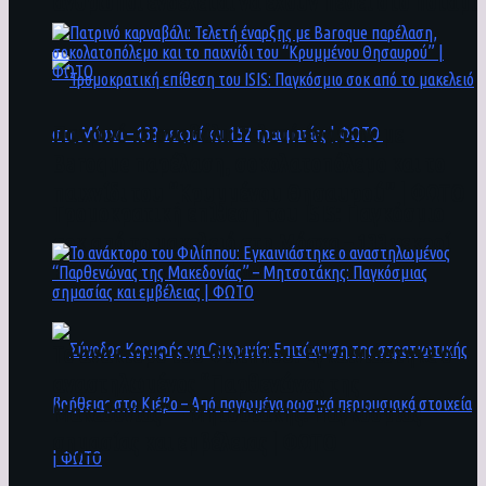
άνθρωποι ενδέχεται να έχουν πέσει στο ποτάμι
Πατρινό καρναβάλι: Τελετή έναρξης με
Baroque παρέλαση, σοκολατοπόλεμο και το
παιχνίδι του “Κρυμμένου Θησαυρού” | ΦΩΤΟ
Τρομοκρατική επίθεση του ΙSIS: Παγκόσμιο
σοκ από το μακελειό στη Μόσχα – 133 νεκροί
και 152 τραυματίες | ΦΩΤΟ
To ανάκτορο του Φιλίππου: Εγκαινιάστηκε ο
αναστηλωμένος “Παρθενώνας της
Μακεδονίας” – Μητσοτάκης: Παγκόσμιας
σημασίας και εμβέλειας | ΦΩΤΟ