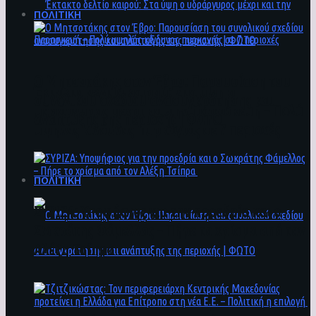
ΠΟΛΙΤΙΚΗ
Ο Μητσοτάκης στον Έβρο: Παρουσίαση του
Έκτακτο δελτίο καιρού: Στα ύψη ο
συνολικού σχεδίου ανασυγκρότησης και
υδράργυρος μέχρι και την Παρασκευή – Πολύ
ανάπτυξης της περιοχής | ΦΩΤΟ
υψηλός κίνδυνος πυρκαγιάς σε 7 περιοχές
ΠΟΛΙΤΙΚΗ
ΣΥΡΙΖΑ: Υποψήφιος για την προεδρία και ο
Σωκράτης Φάμελλος – Πήρε το χρίσμα από τον
Αλέξη Τσίπρα
Ο Μητσοτάκης στον Έβρο: Παρουσίαση του