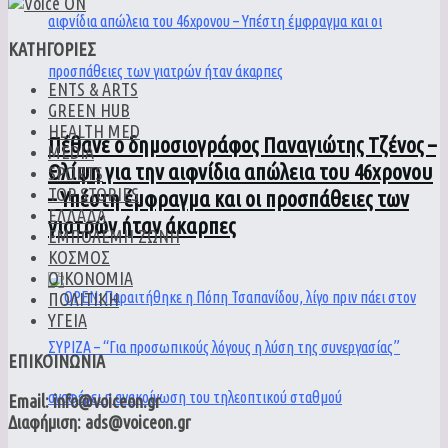
ΚΑΤΗΓΟΡΙΕΣ
ENTS & ARTS
GREEN HUB
HEALTH MED
Πέθανε ο δημοσιογράφος Παναγιώτης Τζένος –
MEDIA
Θλίψη για την αιφνίδια απώλεια του 46χρονου
SPORTS
TOP STORIES
– Υπέστη έμφραγμα και οι προσπάθειες των
ΕΛΛΑΔΑ
γιατρών ήταν άκαρπες
ΕΜΠΟΛΕΜΗ ΖΩΝΗ
ΚΟΣΜΟΣ
ΟΙΚΟΝΟΜΙΑ
ΠΟΛΙΤΙΚΗ
ΥΓΕΙΑ
ΕΠΙΚΟΙΝΩΝΙΑ
Email: info@voiceon.gr
Διαφήμιση: ads@voiceon.gr