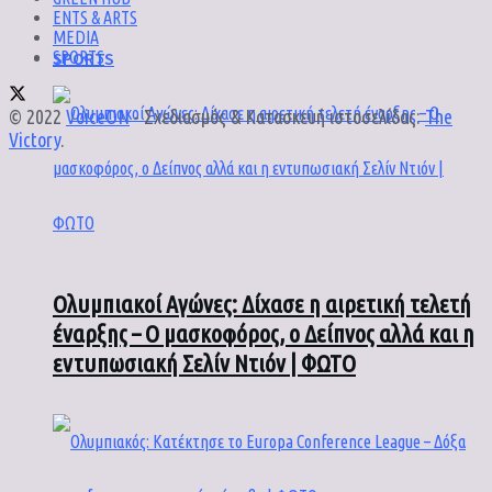
ENTS & ARTS
MEDIA
SPORTS
SPORTS
© 2022
VoiceON
- Σχεδιασμός & Κατασκευή ιστοσελίδας:
The
Victory
.
Ολυμπιακοί Αγώνες: Δίχασε η αιρετική τελετή
έναρξης – Ο μασκοφόρος, ο Δείπνος αλλά και η
εντυπωσιακή Σελίν Ντιόν | ΦΩΤΟ