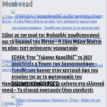
Most read
MEDIA
Σάλος με τον χορό της Φινλανδής πρωθυπουργού
και τη διαρροή του βίντεο – Η Σάνα Μάριν δέχεται
να κάνει τεστ ανίχνευσης ναρκωτικών
ΕΣΗΕΑ: Έτος “Γιώργος Καραϊβάζ” το 2023
19 Αυγούστου, 2022
ανακήρυξε η Ένωση των Δημοσιογράφων –
Τοποθέτησε banner στην κεντρική όψη του
κτηρίου της με τη φωτογραφία του
δολοφονημένου | ΦΩΤΟ
Handelsblatt: Περιζήτητα τα ακίνητα στα ελληνικά
νησιά – Τα εξοχικά προτιμούν ξένοι επενδυτές
7 Ιουνίου, 2022