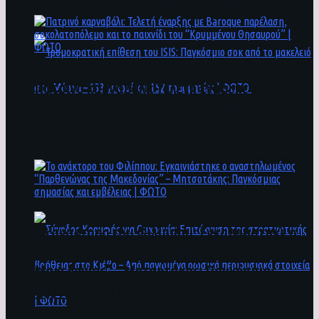
άνθρωποι ενδέχεται να έχουν πέσει στο ποτάμι
Πατρινό καρναβάλι: Τελετή έναρξης με
Baroque παρέλαση, σοκολατοπόλεμο και το
παιχνίδι του “Κρυμμένου Θησαυρού” | ΦΩΤΟ
Τρομοκρατική επίθεση του ΙSIS: Παγκόσμιο
σοκ από το μακελειό στη Μόσχα – 133 νεκροί
και 152 τραυματίες | ΦΩΤΟ
To ανάκτορο του Φιλίππου: Εγκαινιάστηκε ο
αναστηλωμένος “Παρθενώνας της
Μακεδονίας” – Μητσοτάκης: Παγκόσμιας
σημασίας και εμβέλειας | ΦΩΤΟ