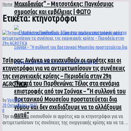
Μακεδονίας” – Μητσοτάκης: Παγκόσμιας
Home
Tag
κτηνοτρόφοι
σημασίας και εμβέλειας | ΦΩΤΟ
Ετικέτα:
κτηνοτρόφοι
Τσίπρας: Ανάγκη να ενισχυθούν οι αγρότες και οι
κτηνοτρόφοι για να αντιμετωπίσουν τις συνέπειες
της ενεργειακής κρίσης – Περιοδεία στην 29η
Γλυπτά του Παρθενώνα: Τέλος στα σενάρια
AGROTICA
επιστροφής από τον Σούνακ – “Η συλλογή του
Βρετανικού Μουσείου προστατεύεται δια
by
VoiceOn
20 Οκτωβρίου, 2022
νόμου και δεν σχεδιάζουμε να το αλλάξουμε
0
αυτό”
Την ανάγκη να ενισχυθούν οι αγρότες και οι κτηνοτρόφοι για να
αντιμετωπίσουν τις συνέπειες της ενεργειακής κρίσης και να τα ...