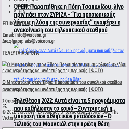
ΠΟΛΙΤΙΚΗ
ΟPEN: Παραιτήθηκε η Πόπη Τσαπανίδου, λίγο
ΥΓΕΙΑ
πριν πάει στον ΣΥΡΙΖΑ – “Για προσωπικούς
λόγους η λύση της συνεργασίας” αναφέρει η
ΕΠΙΚΟΙΝΩΝΙΑ
ανακοίνωση του τηλεοπτικού σταθμού
Email: info@voiceon.gr
Διαφήμιση: ads@voiceon.gr
ΤΕΛΕΥΤΑΙΑ ΑΡΘΡΑ
Ο Μητσοτάκης στον Έβρο: Παρουσίαση του συνολικού σχεδίου
ανασυγκρότησης και ανάπτυξης της περιοχής | ΦΩΤΟ
Τηλεθέαση 2022: Αυτά είναι τα 5 προγράμματα
3 Οκτωβρίου, 2024
που καθήλωσαν το κοινό – Συντριπτική η
© 2022
VoiceON
- Σχεδιασμός & Κατασκευή ιστοσελίδας:
The
υπεροχή των αθλητικών μεταδόσεων – Ο
Victory
.
τελικός του Μουντιάλ στην πρώτη θέση