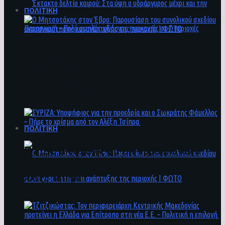
ΠΟΛΙΤΙΚΗ
Ο Μητσοτάκης στον Έβρο: Παρουσίαση του
Έκτακτο δελτίο καιρού: Στα ύψη ο
συνολικού σχεδίου ανασυγκρότησης και
υδράργυρος μέχρι και την Παρασκευή – Πολύ
ανάπτυξης της περιοχής | ΦΩΤΟ
υψηλός κίνδυνος πυρκαγιάς σε 7 περιοχές
ΠΟΛΙΤΙΚΗ
ΣΥΡΙΖΑ: Υποψήφιος για την προεδρία και ο
Σωκράτης Φάμελλος – Πήρε το χρίσμα από τον
Αλέξη Τσίπρα
Ο Μητσοτάκης στον Έβρο: Παρουσίαση του