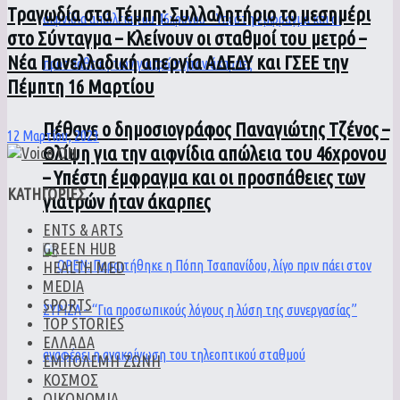
Τραγωδία στα Τέμπη: Συλλαλητήριο το μεσημέρι
στο Σύνταγμα – Κλείνουν οι σταθμοί του μετρό –
Νέα Πανελλαδική απεργία ΑΔΕΔΥ και ΓΣΕΕ την
Πέμπτη 16 Μαρτίου
Πέθανε ο δημοσιογράφος Παναγιώτης Τζένος –
12 Μαρτίου, 2023
Θλίψη για την αιφνίδια απώλεια του 46χρονου
– Υπέστη έμφραγμα και οι προσπάθειες των
ΚΑΤΗΓΟΡΙΕΣ
γιατρών ήταν άκαρπες
ENTS & ARTS
GREEN HUB
HEALTH MED
MEDIA
SPORTS
TOP STORIES
ΕΛΛΑΔΑ
ΕΜΠΟΛΕΜΗ ΖΩΝΗ
ΚΟΣΜΟΣ
ΟΙΚΟΝΟΜΙΑ