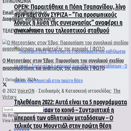
ΕΠΙΚΟΙΝΩΝΙΑ
ΟPEN: Παραιτήθηκε η Πόπη Τσαπανίδου, λίγο
Email: info@voiceon.gr
πριν πάει στον ΣΥΡΙΖΑ – “Για προσωπικούς
Διαφήμιση: ads@voiceon.gr
λόγους η λύση της συνεργασίας” αναφέρει η
ανακοίνωση του τηλεοπτικού σταθμού
ΤΕΛΕΥΤΑΙΑ ΑΡΘΡΑ
Ο Μητσοτάκης στον Έβρο: Παρουσίαση του συνολικού σχεδίου
ανασυγκρότησης και ανάπτυξης της περιοχής | ΦΩΤΟ
3 Οκτωβρίου, 2024
© 2022
VoiceON
- Σχεδιασμός & Κατασκευή ιστοσελίδας:
The
Victory
.
Τηλεθέαση 2022: Αυτά είναι τα 5 προγράμματα
που καθήλωσαν το κοινό – Συντριπτική η
No Result
υπεροχή των αθλητικών μεταδόσεων – Ο
View All Result
τελικός του Μουντιάλ στην πρώτη θέση
ΕΛΛΑΔΑ