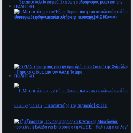
ΠΟΛΙΤΙΚΗ
Ο Μητσοτάκης στον Έβρο: Παρουσίαση του
Έκτακτο δελτίο καιρού: Στα ύψη ο
συνολικού σχεδίου ανασυγκρότησης και
υδράργυρος μέχρι και την Παρασκευή – Πολύ
ανάπτυξης της περιοχής | ΦΩΤΟ
υψηλός κίνδυνος πυρκαγιάς σε 7 περιοχές
ΠΟΛΙΤΙΚΗ
ΣΥΡΙΖΑ: Υποψήφιος για την προεδρία και ο
Σωκράτης Φάμελλος – Πήρε το χρίσμα από τον
Αλέξη Τσίπρα
Ο Μητσοτάκης στον Έβρο: Παρουσίαση του