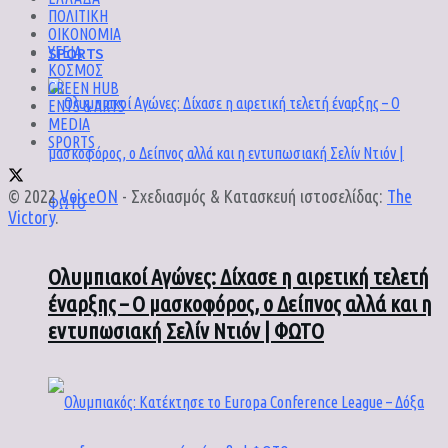
ΠΟΛΙΤΙΚΗ
ΟΙΚΟΝΟΜΙΑ
SPORTS
ΥΓΕΙΑ
ΚΟΣΜΟΣ
GREEN HUB
ENTS & ARTS
MEDIA
SPORTS
© 2022
VoiceON
- Σχεδιασμός & Κατασκευή ιστοσελίδας:
The
Victory
.
Ολυμπιακοί Αγώνες: Δίχασε η αιρετική τελετή
έναρξης – Ο μασκοφόρος, ο Δείπνος αλλά και η
εντυπωσιακή Σελίν Ντιόν | ΦΩΤΟ