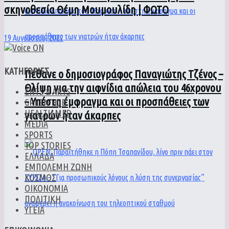
σκηνοθεσία Θέμη Μουμουλίδη | ΦΩΤΟ
19 Αυγούστου, 2022
ΚΑΤΗΓΟΡΙΕΣ
Πέθανε ο δημοσιογράφος Παναγιώτης Τζένος –
Θλίψη για την αιφνίδια απώλεια του 46χρονου
ENTS & ARTS
– Υπέστη έμφραγμα και οι προσπάθειες των
GREEN HUB
HEALTH MED
γιατρών ήταν άκαρπες
MEDIA
SPORTS
TOP STORIES
ΕΛΛΑΔΑ
ΕΜΠΟΛΕΜΗ ΖΩΝΗ
ΚΟΣΜΟΣ
ΟΙΚΟΝΟΜΙΑ
ΠΟΛΙΤΙΚΗ
ΥΓΕΙΑ