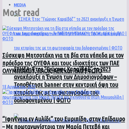
MEDIA
Most read
Σύσκεψη Μητσοτάκη για τη βία στα γήπεδα με τον
πρόεδρο της ΟΥΕΦΑ και τους ιδιοκτήτες των ΠΑΕ
ΕΣΗΕΑ: Έτος “Γιώργος Καραϊβάζ” το 2023
ΟΛΥΜΠΙΑΚΟΥ, ΠΑΟΚ, ΑΕΚ και ΠΑΟ | ΦΩΤΟ
ανακήρυξε η Ένωση των Δημοσιογράφων –
Τοποθέτησε banner στην κεντρική όψη του
18 Αυγούστου, 2023
κτηρίου της με τη φωτογραφία του
δολοφονημένου | ΦΩΤΟ
“Ιφιγένεια εν Αυλίδι” του Ευριπίδη, στην Επίδαυρο
– Με πρωταγωνίστρια την Μαρία Πετεβή και