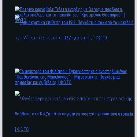
άνθρωποι ενδέχεται να έχουν πέσει στο ποτάμι
Πατρινό καρναβάλι: Τελετή έναρξης με
Baroque παρέλαση, σοκολατοπόλεμο και το
παιχνίδι του “Κρυμμένου Θησαυρού” | ΦΩΤΟ
Τρομοκρατική επίθεση του ΙSIS: Παγκόσμιο
σοκ από το μακελειό στη Μόσχα – 133 νεκροί
και 152 τραυματίες | ΦΩΤΟ
To ανάκτορο του Φιλίππου: Εγκαινιάστηκε ο
αναστηλωμένος “Παρθενώνας της
Μακεδονίας” – Μητσοτάκης: Παγκόσμιας
σημασίας και εμβέλειας | ΦΩΤΟ