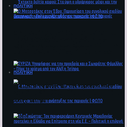
ΠΟΛΙΤΙΚΗ
Ο Μητσοτάκης στον Έβρο: Παρουσίαση του
Έκτακτο δελτίο καιρού: Στα ύψη ο
συνολικού σχεδίου ανασυγκρότησης και
υδράργυρος μέχρι και την Παρασκευή – Πολύ
ανάπτυξης της περιοχής | ΦΩΤΟ
υψηλός κίνδυνος πυρκαγιάς σε 7 περιοχές
ΠΟΛΙΤΙΚΗ
ΣΥΡΙΖΑ: Υποψήφιος για την προεδρία και ο
Σωκράτης Φάμελλος – Πήρε το χρίσμα από τον
Αλέξη Τσίπρα
Ο Μητσοτάκης στον Έβρο: Παρουσίαση του