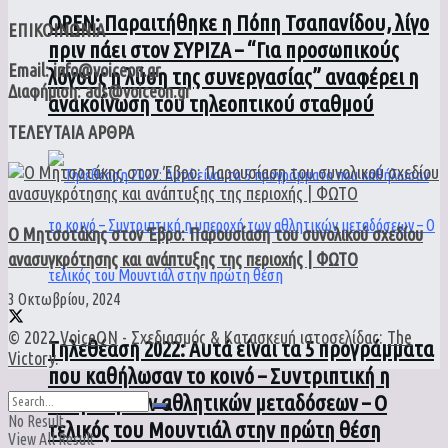
ΟPEN: Παραιτήθηκε η Πόπη Τσαπανίδου, λίγο
ΕΠΙΚΟΙΝΩΝΙΑ
πριν πάει στον ΣΥΡΙΖΑ – “Για προσωπικούς
Email: info@voiceon.gr
λόγους η λύση της συνεργασίας” αναφέρει η
Διαφήμιση: ads@voiceon.gr
ανακοίνωση του τηλεοπτικού σταθμού
ΤΕΛΕΥΤΑΙΑ ΑΡΘΡΑ
Ο Μητσοτάκης στον Έβρο: Παρουσίαση του συνολικού σχεδίου
ανασυγκρότησης και ανάπτυξης της περιοχής | ΦΩΤΟ
3 Οκτωβρίου, 2024
© 2022
VoiceON
- Σχεδιασμός & Κατασκευή ιστοσελίδας:
The
Τηλεθέαση 2022: Αυτά είναι τα 5 προγράμματα
Victory
.
που καθήλωσαν το κοινό – Συντριπτική η
υπεροχή των αθλητικών μεταδόσεων – Ο
No Result
τελικός του Μουντιάλ στην πρώτη θέση
View All Result