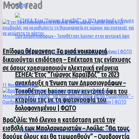
Most read
MEDIA
Επίδομα θέρμανσης: Τα μισά νοικοκυριά
δικαιούνται επιδότηση – Επέκταση της ενίσχυσης
σε όσους χρησιμοποιούν ηλεκτρική ενέργεια
ΕΣΗΕΑ: Έτος “Γιώργος Καραϊβάζ” το 2023
ανακήρυξε η Ένωση των Δημοσιογράφων –
11 Νοεμβρίου, 2023
Τοποθέτησε banner στην κεντρική όψη του
κτηρίου της με τη φωτογραφία του
δολοφονημένου | ΦΩΤΟ
Βραζιλία: Υπό έλεγχο η κατάσταση μετά την
εισβολή των Μπολσοναριστών – Λούλα: “Θα τους
βρούμε όλους και θα τιμωρηθούν” – Ομοβροντία