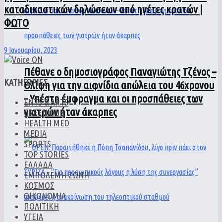
καταδικαστικών δηλώσεων από ηγέτες κρατών |
ΦΩΤΟ
9 Ιανουαρίου, 2023
Πέθανε ο δημοσιογράφος Παναγιώτης Τζένος –
ΚΑΤΗΓΟΡΙΕΣ
Θλίψη για την αιφνίδια απώλεια του 46χρονου
– Υπέστη έμφραγμα και οι προσπάθειες των
ENTS & ARTS
γιατρών ήταν άκαρπες
GREEN HUB
HEALTH MED
MEDIA
SPORTS
TOP STORIES
ΕΛΛΑΔΑ
ΕΜΠΟΛΕΜΗ ΖΩΝΗ
ΚΟΣΜΟΣ
ΟΙΚΟΝΟΜΙΑ
ΠΟΛΙΤΙΚΗ
ΥΓΕΙΑ