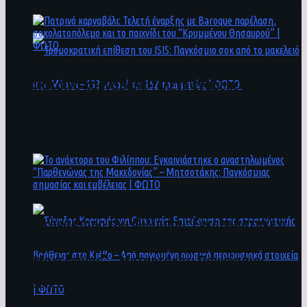
άνθρωποι ενδέχεται να έχουν πέσει στο ποτάμι
Πατρινό καρναβάλι: Τελετή έναρξης με
Baroque παρέλαση, σοκολατοπόλεμο και το
παιχνίδι του “Κρυμμένου Θησαυρού” | ΦΩΤΟ
Τρομοκρατική επίθεση του ΙSIS: Παγκόσμιο
σοκ από το μακελειό στη Μόσχα – 133 νεκροί
και 152 τραυματίες | ΦΩΤΟ
To ανάκτορο του Φιλίππου: Εγκαινιάστηκε ο
αναστηλωμένος “Παρθενώνας της
Μακεδονίας” – Μητσοτάκης: Παγκόσμιας
σημασίας και εμβέλειας | ΦΩΤΟ