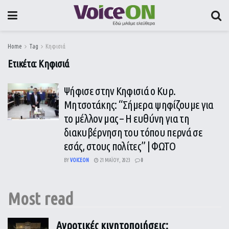
Home
Tag
Κηφισιά
Ετικέτα:
Κηφισιά
Ψήφισε στην Κηφισιά ο Κυρ.
Μητσοτάκης: “Σήμερα ψηφίζουμε για
το μέλλον μας – H ευθύνη για τη
διακυβέρνηση του τόπου περνά σε
εσάς, στους πολίτες” | ΦΩΤΟ
BY
VOICEON
21 ΜΑΪ́ΟΥ, 2023
0
Most read
Αγροτικές κινητοποιήσεις: