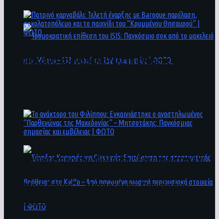
άνθρωποι ενδέχεται να έχουν πέσει στο ποτάμι
Πατρινό καρναβάλι: Τελετή έναρξης με
Baroque παρέλαση, σοκολατοπόλεμο και το
παιχνίδι του “Κρυμμένου Θησαυρού” | ΦΩΤΟ
Τρομοκρατική επίθεση του ΙSIS: Παγκόσμιο
σοκ από το μακελειό στη Μόσχα – 133 νεκροί
και 152 τραυματίες | ΦΩΤΟ
To ανάκτορο του Φιλίππου: Εγκαινιάστηκε ο
αναστηλωμένος “Παρθενώνας της
Μακεδονίας” – Μητσοτάκης: Παγκόσμιας
σημασίας και εμβέλειας | ΦΩΤΟ