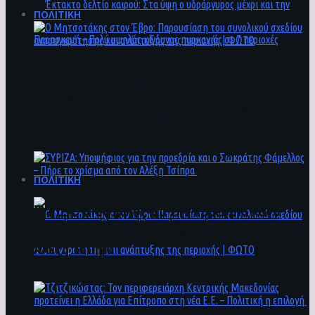
ΠΟΛΙΤΙΚΗ
Ο Μητσοτάκης στον Έβρο: Παρουσίαση του
Έκτακτο δελτίο καιρού: Στα ύψη ο
συνολικού σχεδίου ανασυγκρότησης και
υδράργυρος μέχρι και την Παρασκευή – Πολύ
ανάπτυξης της περιοχής | ΦΩΤΟ
υψηλός κίνδυνος πυρκαγιάς σε 7 περιοχές
ΠΟΛΙΤΙΚΗ
ΣΥΡΙΖΑ: Υποψήφιος για την προεδρία και ο
Σωκράτης Φάμελλος – Πήρε το χρίσμα από τον
Αλέξη Τσίπρα
Ο Μητσοτάκης στον Έβρο: Παρουσίαση του