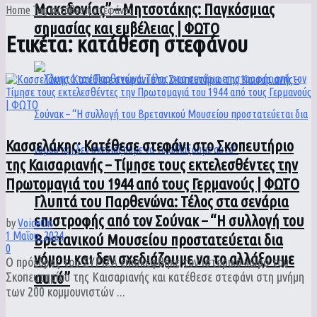
Μακεδονίας” – Μητσοτάκης: Παγκόσμιας
Home
Tag
κατάθεση στεφάνου
σημασίας και εμβέλειας | ΦΩΤΟ
Ετικέτα:
κατάθεση στεφάνου
Κασσελάκης: Κατέθεσε στεφάνι στο Σκοπευτήριο
της Καισαριανής – Τίμησε τους εκτελεσθέντες την
Πρωτομαγιά του 1944 από τους Γερμανούς | ΦΩΤΟ
Γλυπτά του Παρθενώνα: Τέλος στα σενάρια
επιστροφής από τον Σούνακ – “Η συλλογή του
by
VoiceOn
1 Μαΐου, 2024
Βρετανικού Μουσείου προστατεύεται δια
0
νόμου και δεν σχεδιάζουμε να το αλλάξουμε
Ο πρόεδρος του ΣΥΡΙΖΑ επισκέφθηκε τον ιστορικό χώρο του
αυτό”
Σκοπευτηρίου της Καισαριανής και κατέθεσε στεφάνι στη μνήμη
των 200 κομμουνιστών ...