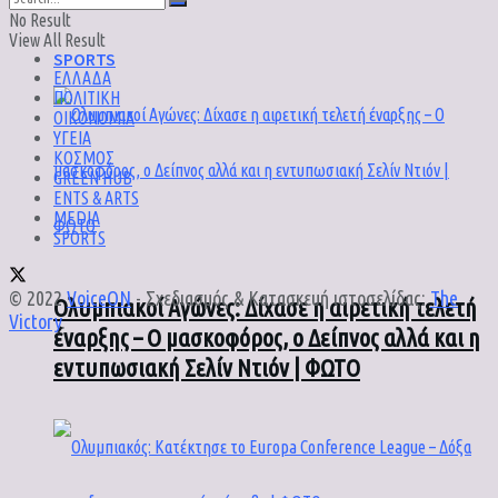
No Result
View All Result
SPORTS
ΕΛΛΑΔΑ
ΠΟΛΙΤΙΚΗ
ΟΙΚΟΝΟΜΙΑ
ΥΓΕΙΑ
ΚΟΣΜΟΣ
GREEN HUB
ENTS & ARTS
MEDIA
SPORTS
© 2022
VoiceON
- Σχεδιασμός & Κατασκευή ιστοσελίδας:
The
Ολυμπιακοί Αγώνες: Δίχασε η αιρετική τελετή
Victory
.
έναρξης – Ο μασκοφόρος, ο Δείπνος αλλά και η
εντυπωσιακή Σελίν Ντιόν | ΦΩΤΟ