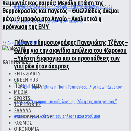
Χειμωνιάτικος καιρός: Μεγάλη πτώση της
θερμοκρασίας και παγετός – Θυελλώδεις άνεμοι
μέχρι 9 μποφόρ στο Αιγαίο – Αναλυτικά η
πρόγνωση της ΕΜΥ
Πέθανε ο δημοσιογράφος Παναγιώτης Τζένος –
25 Δεκεμβρίου, 2023
Θλίψη για την αιφνίδια απώλεια του 46χρονου
– Υπέστη έμφραγμα και οι προσπάθειες των
ΚΑΤΗΓΟΡΙΕΣ
γιατρών ήταν άκαρπες
ENTS & ARTS
GREEN HUB
HEALTH MED
MEDIA
SPORTS
TOP STORIES
ΕΛΛΑΔΑ
ΕΜΠΟΛΕΜΗ ΖΩΝΗ
ΚΟΣΜΟΣ
ΟΙΚΟΝΟΜΙΑ