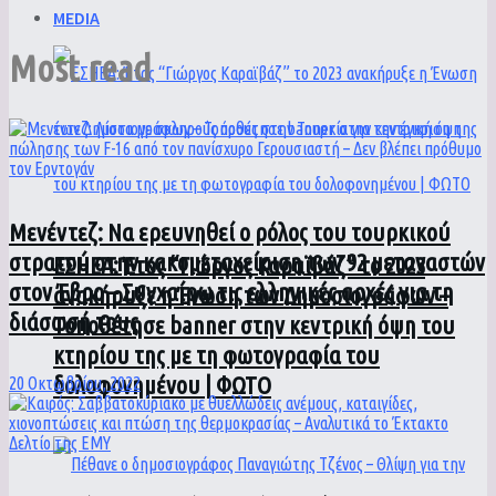
MEDIA
Most read
Μενέντεζ: Να ερευνηθεί ο ρόλος του τουρκικού
στρατού στην κακομεταχείριση των 92 μεταναστών
ΕΣΗΕΑ: Έτος “Γιώργος Καραϊβάζ” το 2023
στον Έβρο – Συγχαίρω τις ελληνικές αρχές για τη
ανακήρυξε η Ένωση των Δημοσιογράφων –
διάσωσή τους
Τοποθέτησε banner στην κεντρική όψη του
κτηρίου της με τη φωτογραφία του
δολοφονημένου | ΦΩΤΟ
20 Οκτωβρίου, 2022