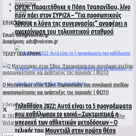
ΠΟΛΙΤΙΚΗ
ΟPEN: Παραιτήθηκε η Πόπη Τσαπανίδου, λίγο
ΥΓΕΙΑ
πριν πάει στον ΣΥΡΙΖΑ – “Για προσωπικούς
λόγους η λύση της συνεργασίας” αναφέρει η
ΕΠΙΚΟΙΝΩΝΙΑ
ανακοίνωση του τηλεοπτικού σταθμού
Email: info@voiceon.gr
Διαφήμιση: ads@voiceon.gr
ΤΕΛΕΥΤΑΙΑ ΑΡΘΡΑ
Ο Μητσοτάκης στον Έβρο: Παρουσίαση του συνολικού σχεδίου
ανασυγκρότησης και ανάπτυξης της περιοχής | ΦΩΤΟ
3 Οκτωβρίου, 2024
Τηλεθέαση 2022: Αυτά είναι τα 5 προγράμματα
που καθήλωσαν το κοινό – Συντριπτική η
© 2022
VoiceON
- Σχεδιασμός & Κατασκευή ιστοσελίδας:
The
υπεροχή των αθλητικών μεταδόσεων – Ο
Victory
.
τελικός του Μουντιάλ στην πρώτη θέση