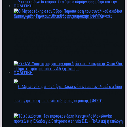
ΠΟΛΙΤΙΚΗ
Ο Μητσοτάκης στον Έβρο: Παρουσίαση του
Έκτακτο δελτίο καιρού: Στα ύψη ο
συνολικού σχεδίου ανασυγκρότησης και
υδράργυρος μέχρι και την Παρασκευή – Πολύ
ανάπτυξης της περιοχής | ΦΩΤΟ
υψηλός κίνδυνος πυρκαγιάς σε 7 περιοχές
ΠΟΛΙΤΙΚΗ
ΣΥΡΙΖΑ: Υποψήφιος για την προεδρία και ο
Σωκράτης Φάμελλος – Πήρε το χρίσμα από τον
Αλέξη Τσίπρα
Ο Μητσοτάκης στον Έβρο: Παρουσίαση του