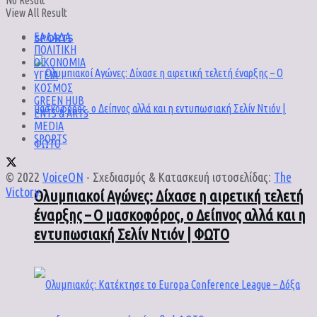
No Result
View All Result
SPORTS
ΕΛΛΑΔΑ
ΠΟΛΙΤΙΚΗ
ΟΙΚΟΝΟΜΙΑ
ΥΓΕΙΑ
ΚΟΣΜΟΣ
GREEN HUB
ENTS & ARTS
MEDIA
SPORTS
© 2022
VoiceON
- Σχεδιασμός & Κατασκευή ιστοσελίδας:
The
Victory
.
Ολυμπιακοί Αγώνες: Δίχασε η αιρετική τελετή
έναρξης – Ο μασκοφόρος, ο Δείπνος αλλά και η
εντυπωσιακή Σελίν Ντιόν | ΦΩΤΟ