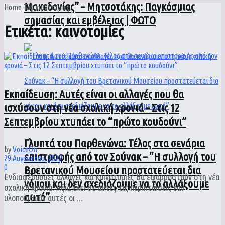
Μακεδονίας” – Μητσοτάκης: Παγκόσμιας
Home
Tag
καινοτομίες
σημασίας και εμβέλειας | ΦΩΤΟ
Ετικέτα:
καινοτομίες
Εκπαίδευση: Αυτές είναι οι αλλαγές που θα
ισχύσουν στη νέα σχολική χρονιά – Στις 12
Σεπτεμβρίου χτυπάει το “πρώτο κουδούνι”
Γλυπτά του Παρθενώνα: Τέλος στα σενάρια
by
VoiceOn
επιστροφής από τον Σούνακ – “Η συλλογή του
29 Αυγούστου, 2022
0
Βρετανικού Μουσείου προστατεύεται δια
Ενδιαφέρουσες αλλαγές και καινοτομίες θα εφαρμοστούν στη νέα
νόμου και δεν σχεδιάζουμε να το αλλάξουμε
σχολική χρονιά. Αξία έχει σε αυτές τις περιπτώσεις εάν
αυτό”
υλοποιηθούν αυτές οι ...