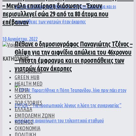
– Μεγάλη επιχείρηση διάσωσης – Έχουν
περισυλλεγεί σώα 29 από τα 80 άτομα που
επέβαιναν
10 Αυγούστου, 2022
Πέθανε ο δημοσιογράφος Παναγιώτης Τζένος –
Θλίψη για την αιφνίδια απώλεια του 46χρονου
ΚΑΤΗΓΟΡΙΕΣ
– Υπέστη έμφραγμα και οι προσπάθειες των
γιατρών ήταν άκαρπες
ENTS & ARTS
GREEN HUB
HEALTH MED
MEDIA
SPORTS
TOP STORIES
ΕΛΛΑΔΑ
ΕΜΠΟΛΕΜΗ ΖΩΝΗ
ΚΟΣΜΟΣ
ΟΙΚΟΝΟΜΙΑ
ΠΟΛΙΤΙΚΗ