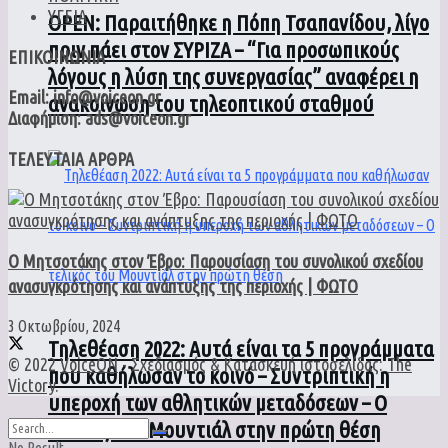
ΥΓΕΙΑ
ΟPEN: Παραιτήθηκε η Πόπη Τσαπανίδου, λίγο
πριν πάει στον ΣΥΡΙΖΑ – “Για προσωπικούς
ΕΠΙΚΟΙΝΩΝΙΑ
λόγους η λύση της συνεργασίας” αναφέρει η
Email: info@voiceon.gr
ανακοίνωση του τηλεοπτικού σταθμού
Διαφήμιση: ads@voiceon.gr
ΤΕΛΕΥΤΑΙΑ ΑΡΘΡΑ
Ο Μητσοτάκης στον Έβρο: Παρουσίαση του συνολικού σχεδίου
ανασυγκρότησης και ανάπτυξης της περιοχής | ΦΩΤΟ
3 Οκτωβρίου, 2024
Τηλεθέαση 2022: Αυτά είναι τα 5 προγράμματα
© 2022
VoiceON
- Σχεδιασμός & Κατασκευή ιστοσελίδας:
The
που καθήλωσαν το κοινό – Συντριπτική η
Victory
.
υπεροχή των αθλητικών μεταδόσεων – Ο
τελικός του Μουντιάλ στην πρώτη θέση