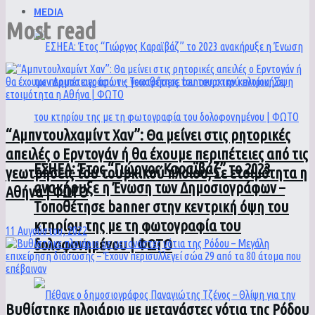
MEDIA
Most read
“Αμπντουλχαμίντ Χαν”: Θα μείνει στις ρητορικές
απειλές ο Ερντογάν ή θα έχουμε περιπέτειες από τις
ΕΣΗΕΑ: Έτος “Γιώργος Καραϊβάζ” το 2023
γεωτρήσεις του τουρκικού πλοίου; Σε ετοιμότητα η
ανακήρυξε η Ένωση των Δημοσιογράφων –
Αθήνα | ΦΩΤΟ
Τοποθέτησε banner στην κεντρική όψη του
κτηρίου της με τη φωτογραφία του
11 Αυγούστου, 2022
δολοφονημένου | ΦΩΤΟ
Βυθίστηκε πλοιάριο με μετανάστες νότια της Ρόδου