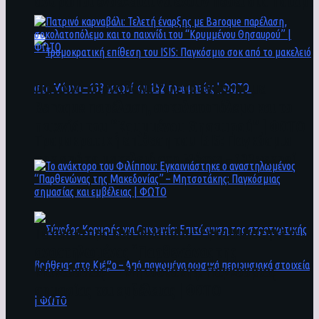
άνθρωποι ενδέχεται να έχουν πέσει στο ποτάμι
Πατρινό καρναβάλι: Τελετή έναρξης με
Baroque παρέλαση, σοκολατοπόλεμο και το
παιχνίδι του “Κρυμμένου Θησαυρού” | ΦΩΤΟ
Τρομοκρατική επίθεση του ΙSIS: Παγκόσμιο
σοκ από το μακελειό στη Μόσχα – 133 νεκροί
και 152 τραυματίες | ΦΩΤΟ
To ανάκτορο του Φιλίππου: Εγκαινιάστηκε ο
αναστηλωμένος “Παρθενώνας της
Μακεδονίας” – Μητσοτάκης: Παγκόσμιας
σημασίας και εμβέλειας | ΦΩΤΟ