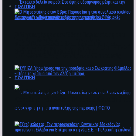
ΠΟΛΙΤΙΚΗ
Ο Μητσοτάκης στον Έβρο: Παρουσίαση του
Έκτακτο δελτίο καιρού: Στα ύψη ο
συνολικού σχεδίου ανασυγκρότησης και
υδράργυρος μέχρι και την Παρασκευή – Πολύ
ανάπτυξης της περιοχής | ΦΩΤΟ
υψηλός κίνδυνος πυρκαγιάς σε 7 περιοχές
ΠΟΛΙΤΙΚΗ
ΣΥΡΙΖΑ: Υποψήφιος για την προεδρία και ο
Σωκράτης Φάμελλος – Πήρε το χρίσμα από τον
Αλέξη Τσίπρα
Ο Μητσοτάκης στον Έβρο: Παρουσίαση του