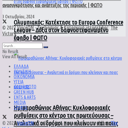
ανασυγκρότησης και ανάπτυξης της περιοχής | ΦΩΤΟ
3 Οκτωβρίου, 2024
Ολυμπιακός: Κατέκτησε το Europa Conference
© 2022
VoiceON
- Σχεδιασμός & Κατασκευή ιστοσελίδας:
The
League – Δόξα στον δαφνοστεφανωμένο
Victory
.
έφηβο | ΦΩΤΟ
No Result
View All Result
ΕΛΛΑΔΑ
ΠΟΛΙΤΙΚΗ
ΟΙΚΟΝΟΜΙΑ
ΥΓΕΙΑ
ΚΟΣΜΟΣ
GREEN HUB
ENTS & ARTS
MEDIA
Ημιμαραθώνιος Αθήνας: Κυκλοφοριακές
SPORTS
ρυθμίσεις στο κέντρο της πρωτεύουσας –
Αναλυτικά οι δρόμοι που κλείνουν και ποιες
© 2022
VoiceON
- Σχεδιασμός & Κατασκευή ιστοσελίδας:
The