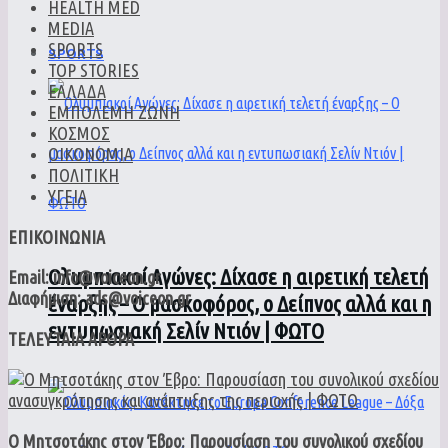
HEALTH MED
MEDIA
SPORTS
SPORTS
TOP STORIES
ΕΛΛΑΔΑ
ΕΜΠΟΛΕΜΗ ΖΩΝΗ
ΚΟΣΜΟΣ
ΟΙΚΟΝΟΜΙΑ
ΠΟΛΙΤΙΚΗ
ΥΓΕΙΑ
ΕΠΙΚΟΙΝΩΝΙΑ
Ολυμπιακοί Αγώνες: Δίχασε η αιρετική τελετή
Email: info@voiceon.gr
Διαφήμιση: ads@voiceon.gr
έναρξης – Ο μασκοφόρος, ο Δείπνος αλλά και η
εντυπωσιακή Σελίν Ντιόν | ΦΩΤΟ
ΤΕΛΕΥΤΑΙΑ ΑΡΘΡΑ
Ο Μητσοτάκης στον Έβρο: Παρουσίαση του συνολικού σχεδίου