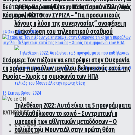
ΟPEN: Παραιτήθηκε η Πόπη Τσαπανίδου, λίγο
δεύτερη χρονιά στο Κέντρο Πολιτισμού «Ελληνικός
πριν πάει στον ΣΥΡΙΖΑ – “Για προσωπικούς
Κόσμος» | ΦΩΤΟ
λόγους η λύση της συνεργασίας” αναφέρει η
ανακοίνωση του τηλεοπτικού σταθμού
24 Οκτωβρίου, 2022
Στάρμερ: Τον πιέζουν να επιτρέψει στην Ουκρανία
τη χρήση πυραύλων μεγάλου βεληνεκούς κατά της
Ρωσίας – Χωρίς τη συμφωνία των ΗΠΑ
15 Σεπτεμβρίου, 2024
Τηλεθέαση 2022: Αυτά είναι τα 5 προγράμματα
ΚΑΤΗΓΟΡΙΕΣ
που καθήλωσαν το κοινό – Συντριπτική η
υπεροχή των αθλητικών μεταδόσεων – Ο
ENTS & ARTS
τελικός του Μουντιάλ στην πρώτη θέση
GREEN HUB