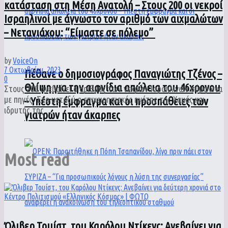
κατάσταση στη Μέση Ανατολή – Στους 200 οι νεκροί
Ισραηλινοί με άγνωστο τον αριθμό των αιχμαλώτων
– Νετανιάχου: “Είμαστε σε πόλεμο”
by
VoiceOn
7 Οκτωβρίου, 2023
Πέθανε ο δημοσιογράφος Παναγιώτης Τζένος –
0
Θλίψη για την αιφνίδια απώλεια του 46χρονου
Στους 200 ανεβαίνει ο αριθμός των νεκρών Ισραηλινών σύμφωνα
με πηγές. Στο μεταξύ ο επιχειρησιακός ηγέτης της Χαμάς και
– Υπέστη έμφραγμα και οι προσπάθειες των
ιδρυτής της ...
γιατρών ήταν άκαρπες
Most read
Όλιβερ Τουίστ, του Καρόλου Ντίκενς: Ανεβαίνει για