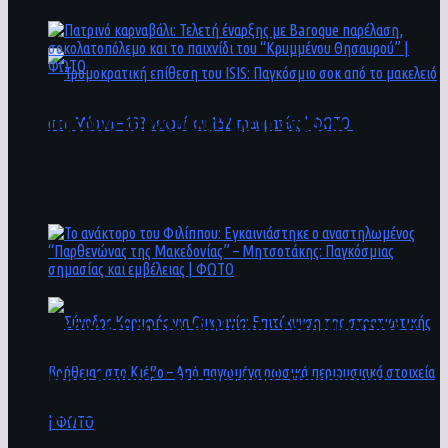
άνθρωποι ενδέχεται να έχουν πέσει στο ποτάμι
Πατρινό καρναβάλι: Τελετή έναρξης με
Baroque παρέλαση, σοκολατοπόλεμο και το
παιχνίδι του “Κρυμμένου Θησαυρού” | ΦΩΤΟ
Τρομοκρατική επίθεση του ΙSIS: Παγκόσμιο
σοκ από το μακελειό στη Μόσχα – 133 νεκροί
και 152 τραυματίες | ΦΩΤΟ
To ανάκτορο του Φιλίππου: Εγκαινιάστηκε ο
αναστηλωμένος “Παρθενώνας της
Μακεδονίας” – Μητσοτάκης: Παγκόσμιας
σημασίας και εμβέλειας | ΦΩΤΟ