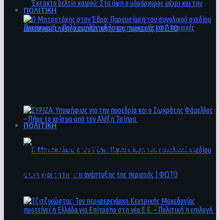
ΠΟΛΙΤΙΚΗ
Ο Μητσοτάκης στον Έβρο: Παρουσίαση του
Έκτακτο δελτίο καιρού: Στα ύψη ο
συνολικού σχεδίου ανασυγκρότησης και
υδράργυρος μέχρι και την Παρασκευή – Πολύ
ανάπτυξης της περιοχής | ΦΩΤΟ
υψηλός κίνδυνος πυρκαγιάς σε 7 περιοχές
ΠΟΛΙΤΙΚΗ
ΣΥΡΙΖΑ: Υποψήφιος για την προεδρία και ο
Σωκράτης Φάμελλος – Πήρε το χρίσμα από τον
Αλέξη Τσίπρα
Ο Μητσοτάκης στον Έβρο: Παρουσίαση του