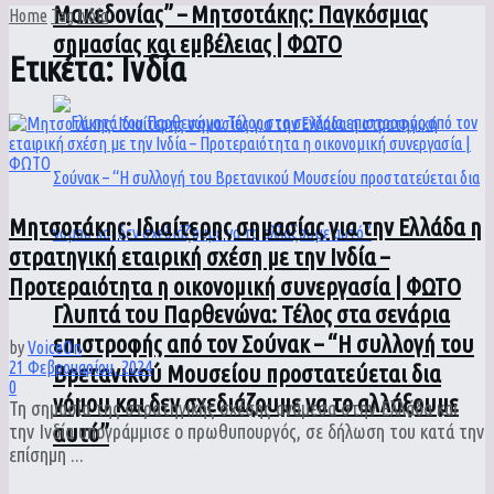
Μακεδονίας” – Μητσοτάκης: Παγκόσμιας
Home
Tag
Ινδία
σημασίας και εμβέλειας | ΦΩΤΟ
Ετικέτα:
Ινδία
Μητσοτάκης: Ιδιαίτερης σημασίας για την Ελλάδα η
στρατηγική εταιρική σχέση με την Ινδία –
Προτεραιότητα η οικονομική συνεργασία | ΦΩΤΟ
Γλυπτά του Παρθενώνα: Τέλος στα σενάρια
επιστροφής από τον Σούνακ – “Η συλλογή του
by
VoiceOn
21 Φεβρουαρίου, 2024
Βρετανικού Μουσείου προστατεύεται δια
0
νόμου και δεν σχεδιάζουμε να το αλλάξουμε
Τη σημασία της στρατηγικής σχέσης ανάμεσα στην Ελλάδα και
αυτό”
την Ινδία υπογράμμισε ο πρωθυπουργός, σε δήλωση του κατά την
επίσημη ...