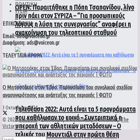
ΠΟΛΙΤΙΚΗ
ΟPEN: Παραιτήθηκε η Πόπη Τσαπανίδου, λίγο
ΥΓΕΙΑ
πριν πάει στον ΣΥΡΙΖΑ – “Για προσωπικούς
λόγους η λύση της συνεργασίας” αναφέρει η
ΕΠΙΚΟΙΝΩΝΙΑ
ανακοίνωση του τηλεοπτικού σταθμού
Email: info@voiceon.gr
Διαφήμιση: ads@voiceon.gr
ΤΕΛΕΥΤΑΙΑ ΑΡΘΡΑ
Ο Μητσοτάκης στον Έβρο: Παρουσίαση του συνολικού σχεδίου
ανασυγκρότησης και ανάπτυξης της περιοχής | ΦΩΤΟ
3 Οκτωβρίου, 2024
Τηλεθέαση 2022: Αυτά είναι τα 5 προγράμματα
που καθήλωσαν το κοινό – Συντριπτική η
© 2022
VoiceON
- Σχεδιασμός & Κατασκευή ιστοσελίδας:
The
υπεροχή των αθλητικών μεταδόσεων – Ο
Victory
.
τελικός του Μουντιάλ στην πρώτη θέση