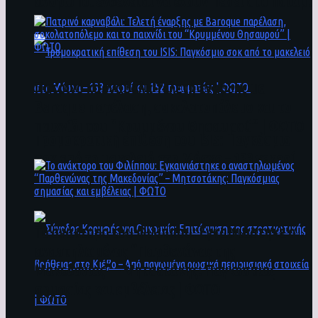
άνθρωποι ενδέχεται να έχουν πέσει στο ποτάμι
Πατρινό καρναβάλι: Τελετή έναρξης με
Baroque παρέλαση, σοκολατοπόλεμο και το
παιχνίδι του “Κρυμμένου Θησαυρού” | ΦΩΤΟ
Τρομοκρατική επίθεση του ΙSIS: Παγκόσμιο
σοκ από το μακελειό στη Μόσχα – 133 νεκροί
και 152 τραυματίες | ΦΩΤΟ
To ανάκτορο του Φιλίππου: Εγκαινιάστηκε ο
αναστηλωμένος “Παρθενώνας της
Μακεδονίας” – Μητσοτάκης: Παγκόσμιας
σημασίας και εμβέλειας | ΦΩΤΟ