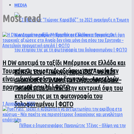
MEDIA
Most read
Η DW αποτιμά το ταξίδι Μπέρμποκ σε Ελλάδα και
Τουρκία: Οι τουρκικές αξιώσεις στο Αιγαίο δεν
ΕΣΗΕΑ: Έτος “Γιώργος Καραϊβάζ” το 2023
είναι μόνο ένα σόου του Ερντογάν – Αποτελούν
ανακήρυξε η Ένωση των Δημοσιογράφων –
πραγματική απειλή | ΦΩΤΟ
Τοποθέτησε banner στην κεντρική όψη του
κτηρίου της με τη φωτογραφία του
δολοφονημένου | ΦΩΤΟ
1 Αυγούστου, 2022