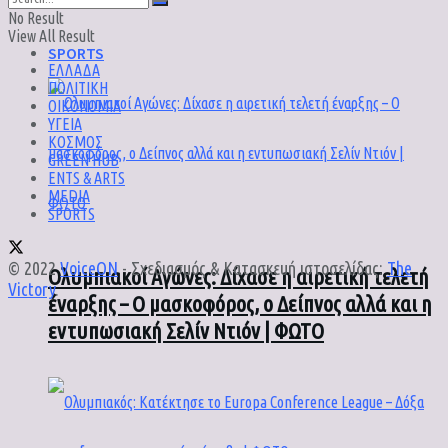
No Result
View All Result
SPORTS
ΕΛΛΑΔΑ
ΠΟΛΙΤΙΚΗ
ΟΙΚΟΝΟΜΙΑ
ΥΓΕΙΑ
ΚΟΣΜΟΣ
GREEN HUB
ENTS & ARTS
MEDIA
SPORTS
© 2022
VoiceON
- Σχεδιασμός & Κατασκευή ιστοσελίδας:
The
Ολυμπιακοί Αγώνες: Δίχασε η αιρετική τελετή
Victory
.
έναρξης – Ο μασκοφόρος, ο Δείπνος αλλά και η
εντυπωσιακή Σελίν Ντιόν | ΦΩΤΟ