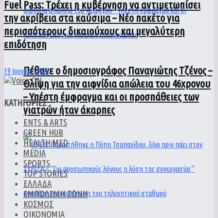
Fuel Pass: Τρέχει η κυβέρνηση να αντιμετωπίσει
την ακρίβεια στα καύσιμα – Νέο πακέτο για
περισσότερους δικαιούχους και μεγαλύτερη
επιδότηση
Πέθανε ο δημοσιογράφος Παναγιώτης Τζένος –
19 Ιουνίου, 2022
Θλίψη για την αιφνίδια απώλεια του 46χρονου
– Υπέστη έμφραγμα και οι προσπάθειες των
ΚΑΤΗΓΟΡΙΕΣ
γιατρών ήταν άκαρπες
ENTS & ARTS
GREEN HUB
HEALTH MED
MEDIA
SPORTS
TOP STORIES
ΕΛΛΑΔΑ
ΕΜΠΟΛΕΜΗ ΖΩΝΗ
ΚΟΣΜΟΣ
ΟΙΚΟΝΟΜΙΑ