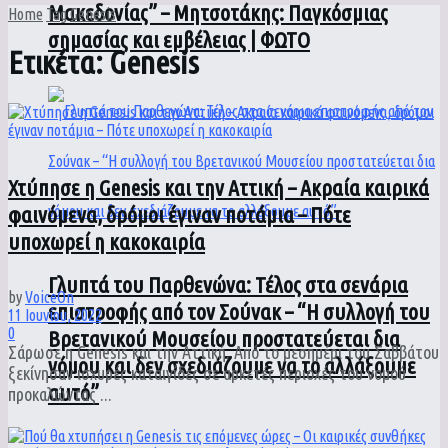
Μακεδονίας” – Μητσοτάκης: Παγκόσμιας
Home
Tag
Genesis
σημασίας και εμβέλειας | ΦΩΤΟ
Ετικέτα:
Genesis
Χτύπησε η Genesis και την Αττική – Ακραία καιρικά
φαινόμενα, δρόμοι έγιναν ποτάμια – Πότε
υποχωρεί η κακοκαιρία
Γλυπτά του Παρθενώνα: Τέλος στα σενάρια
by
VoiceOn
επιστροφής από τον Σούνακ – “Η συλλογή του
11 Ιουνίου, 2022
0
Βρετανικού Μουσείου προστατεύεται δια
Σάρωσε η Genesis και την Αττική. Από το μεσημέρι του Σαββάτου
νόμου και δεν σχεδιάζουμε να το αλλάξουμε
ξεκίνησαν ισχυρές καταιγίδες σε αρκετές περιοχές του νομού
αυτό”
προκαλώντας ...