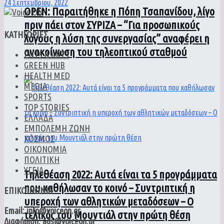
24 Σεπτεμβρίου, 2022
ΟPEN: Παραιτήθηκε η Πόπη Τσαπανίδου, λίγο
πριν πάει στον ΣΥΡΙΖΑ – “Για προσωπικούς
ΚΑΤΗΓΟΡΙΕΣ
λόγους η λύση της συνεργασίας” αναφέρει η
ανακοίνωση του τηλεοπτικού σταθμού
ENTS & ARTS
GREEN HUB
HEALTH MED
MEDIA
SPORTS
TOP STORIES
ΕΛΛΑΔΑ
ΕΜΠΟΛΕΜΗ ΖΩΝΗ
ΚΟΣΜΟΣ
ΟΙΚΟΝΟΜΙΑ
ΠΟΛΙΤΙΚΗ
ΥΓΕΙΑ
Τηλεθέαση 2022: Αυτά είναι τα 5 προγράμματα
που καθήλωσαν το κοινό – Συντριπτική η
ΕΠΙΚΟΙΝΩΝΙΑ
υπεροχή των αθλητικών μεταδόσεων – Ο
Email: info@voiceon.gr
τελικός του Μουντιάλ στην πρώτη θέση
Διαφήμιση: ads@voiceon.gr