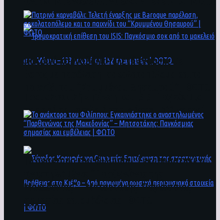
άνθρωποι ενδέχεται να έχουν πέσει στο ποτάμι
Πατρινό καρναβάλι: Τελετή έναρξης με
Baroque παρέλαση, σοκολατοπόλεμο και το
παιχνίδι του “Κρυμμένου Θησαυρού” | ΦΩΤΟ
Τρομοκρατική επίθεση του ΙSIS: Παγκόσμιο
σοκ από το μακελειό στη Μόσχα – 133 νεκροί
και 152 τραυματίες | ΦΩΤΟ
To ανάκτορο του Φιλίππου: Εγκαινιάστηκε ο
αναστηλωμένος “Παρθενώνας της
Μακεδονίας” – Μητσοτάκης: Παγκόσμιας
σημασίας και εμβέλειας | ΦΩΤΟ