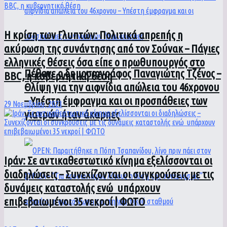
Η κρίση των Γλυπτών: Πολιτικά απρεπής η
ακύρωση της συνάντησης από τον Σούνακ – Πάγιες
ελληνικές θέσεις όσα είπε ο πρωθυπουργός στο
Πέθανε ο δημοσιογράφος Παναγιώτης Τζένος –
BBC, η κυβερνητική θέση
Θλίψη για την αιφνίδια απώλεια του 46χρονου
– Υπέστη έμφραγμα και οι προσπάθειες των
29 Νοεμβρίου, 2023
γιατρών ήταν άκαρπες
Ιράν: Σε αντικαθεστωτικό κίνημα εξελίσσονται οι
διαδηλώσεις – Συνεχίζονται οι συγκρούσεις με τις
δυνάμεις καταστολής ενώ υπάρχουν
επιβεβαιωμένοι 35 νεκροί | ΦΩΤΟ