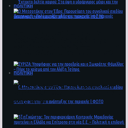
ΠΟΛΙΤΙΚΗ
Ο Μητσοτάκης στον Έβρο: Παρουσίαση του
Έκτακτο δελτίο καιρού: Στα ύψη ο
συνολικού σχεδίου ανασυγκρότησης και
υδράργυρος μέχρι και την Παρασκευή – Πολύ
ανάπτυξης της περιοχής | ΦΩΤΟ
υψηλός κίνδυνος πυρκαγιάς σε 7 περιοχές
ΠΟΛΙΤΙΚΗ
ΣΥΡΙΖΑ: Υποψήφιος για την προεδρία και ο
Σωκράτης Φάμελλος – Πήρε το χρίσμα από τον
Αλέξη Τσίπρα
Ο Μητσοτάκης στον Έβρο: Παρουσίαση του