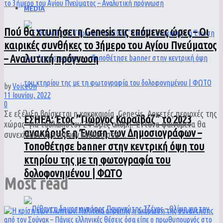
MEDIA
Πού θα χτυπήσει η Genesis τις επόμενες ώρες – Οι
καιρικές συνθήκες το 3ήμερο του Αγίου Πνεύματος
– Αναλυτική πρόγνωση
by
VoiceOn
11 Ιουνίου, 2022
0
Σε εξέλιξη βρίσκεται η κακοκαιρία Genesis. Αρκετές περιοχές της
ΕΣΗΕΑ: Έτος “Γιώργος Καραϊβάζ” το 2023
χώρας για τουλάχιστον 24 ώρες ακόμη. Έντονα φαινόμενα θα
ανακήρυξε η Ένωση των Δημοσιογράφων –
συνεχίσουν να χτυπούν κυρίως στα ...
Τοποθέτησε banner στην κεντρική όψη του
κτηρίου της με τη φωτογραφία του
δολοφονημένου | ΦΩΤΟ
Most read