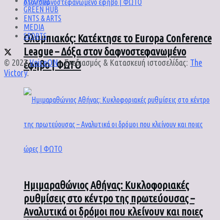
ΚΟΣΜΟΣ
GREEN HUB
ENTS & ARTS
MEDIA
SPORTS
Ολυμπιακός: Κατέκτησε το Europa Conference
League – Δόξα στον δαφνοστεφανωμένο
© 2022
VoiceON
- Σχεδιασμός & Κατασκευή ιστοσελίδας:
The
έφηβο | ΦΩΤΟ
Victory
.
Ημιμαραθώνιος Αθήνας: Κυκλοφοριακές
ρυθμίσεις στο κέντρο της πρωτεύουσας –
Αναλυτικά οι δρόμοι που κλείνουν και ποιες