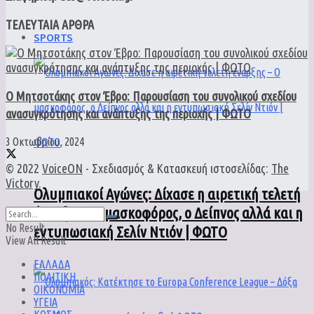
ΤΕΛΕΥΤΑΙΑ ΑΡΘΡΑ
SPORTS
Ο Μητσοτάκης στον Έβρο: Παρουσίαση του συνολικού σχεδίου
ανασυγκρότησης και ανάπτυξης της περιοχής | ΦΩΤΟ
3 Οκτωβρίου, 2024
© 2022
VoiceON
- Σχεδιασμός & Κατασκευή ιστοσελίδας:
The
Victory
.
Ολυμπιακοί Αγώνες: Δίχασε η αιρετική τελετή
έναρξης – Ο μασκοφόρος, ο Δείπνος αλλά και η
No Result
εντυπωσιακή Σελίν Ντιόν | ΦΩΤΟ
View All Result
ΕΛΛΑΔΑ
ΠΟΛΙΤΙΚΗ
ΟΙΚΟΝΟΜΙΑ
ΥΓΕΙΑ