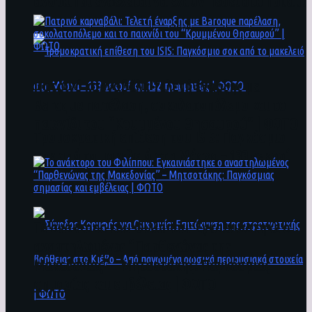
άνθρωποι ενδέχεται να έχουν πέσει στο ποτάμι
Πατρινό καρναβάλι: Τελετή έναρξης με
Baroque παρέλαση, σοκολατοπόλεμο και το
παιχνίδι του “Κρυμμένου Θησαυρού” | ΦΩΤΟ
Τρομοκρατική επίθεση του ΙSIS: Παγκόσμιο
σοκ από το μακελειό στη Μόσχα – 133 νεκροί
και 152 τραυματίες | ΦΩΤΟ
To ανάκτορο του Φιλίππου: Εγκαινιάστηκε ο
αναστηλωμένος “Παρθενώνας της
Μακεδονίας” – Μητσοτάκης: Παγκόσμιας
σημασίας και εμβέλειας | ΦΩΤΟ