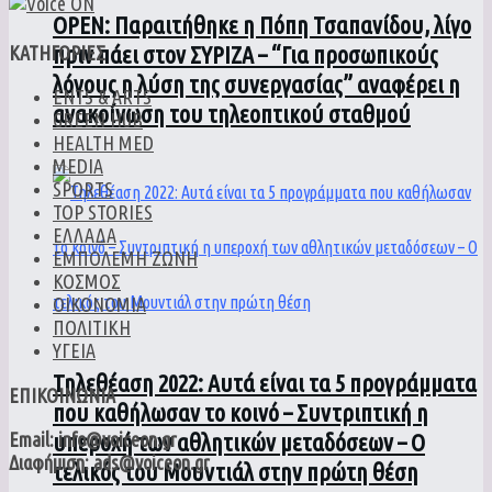
ΟPEN: Παραιτήθηκε η Πόπη Τσαπανίδου, λίγο
πριν πάει στον ΣΥΡΙΖΑ – “Για προσωπικούς
ΚΑΤΗΓΟΡΙΕΣ
λόγους η λύση της συνεργασίας” αναφέρει η
ENTS & ARTS
ανακοίνωση του τηλεοπτικού σταθμού
GREEN HUB
HEALTH MED
MEDIA
SPORTS
TOP STORIES
ΕΛΛΑΔΑ
ΕΜΠΟΛΕΜΗ ΖΩΝΗ
ΚΟΣΜΟΣ
ΟΙΚΟΝΟΜΙΑ
ΠΟΛΙΤΙΚΗ
ΥΓΕΙΑ
Τηλεθέαση 2022: Αυτά είναι τα 5 προγράμματα
ΕΠΙΚΟΙΝΩΝΙΑ
που καθήλωσαν το κοινό – Συντριπτική η
υπεροχή των αθλητικών μεταδόσεων – Ο
Email: info@voiceon.gr
Διαφήμιση: ads@voiceon.gr
τελικός του Μουντιάλ στην πρώτη θέση