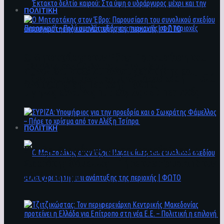
ΠΟΛΙΤΙΚΗ
Ο Μητσοτάκης στον Έβρο: Παρουσίαση του
Έκτακτο δελτίο καιρού: Στα ύψη ο
συνολικού σχεδίου ανασυγκρότησης και
υδράργυρος μέχρι και την Παρασκευή – Πολύ
ανάπτυξης της περιοχής | ΦΩΤΟ
υψηλός κίνδυνος πυρκαγιάς σε 7 περιοχές
ΠΟΛΙΤΙΚΗ
ΣΥΡΙΖΑ: Υποψήφιος για την προεδρία και ο
Σωκράτης Φάμελλος – Πήρε το χρίσμα από τον
Αλέξη Τσίπρα
Ο Μητσοτάκης στον Έβρο: Παρουσίαση του