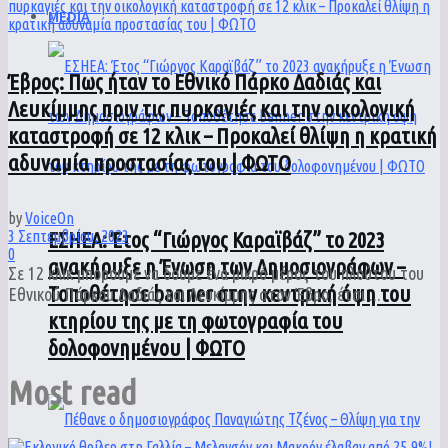
MEDIA
Έβρος: Πως ήταν το Εθνικό Πάρκο Δαδιάς και
Λευκίμμης πριν τις πυρκαγιές και την οικολογική
καταστροφή σε 12 κλικ – Προκαλεί θλίψη η κρατική
αδυναμία προστασίας του | ΦΩΤΟ
by
VoiceOn
ΕΣΗΕΑ: Έτος “Γιώργος Καραϊβάζ” το 2023
3 Σεπτεμβρίου, 2023
0
ανακήρυξε η Ένωση των Δημοσιογράφων –
Σε 12 κλικ μπορούμε να δούμε ένα μικρό μέρος του πλούτου του
Τοποθέτησε banner στην κεντρική όψη του
Εθνικού Πάρκου Δαδιάς και Λευκίμμης στον Έβρο, έτσι ...
κτηρίου της με τη φωτογραφία του
δολοφονημένου | ΦΩΤΟ
Most read