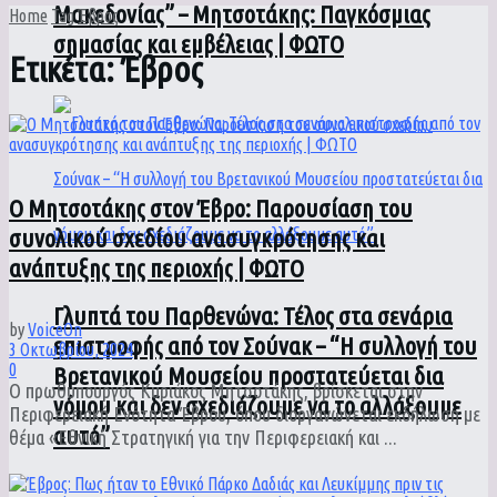
Μακεδονίας” – Μητσοτάκης: Παγκόσμιας
Home
Tag
Έβρος
σημασίας και εμβέλειας | ΦΩΤΟ
Ετικέτα:
Έβρος
Ο Μητσοτάκης στον Έβρο: Παρουσίαση του
συνολικού σχεδίου ανασυγκρότησης και
ανάπτυξης της περιοχής | ΦΩΤΟ
Γλυπτά του Παρθενώνα: Τέλος στα σενάρια
by
VoiceOn
επιστροφής από τον Σούνακ – “Η συλλογή του
3 Οκτωβρίου, 2024
0
Βρετανικού Μουσείου προστατεύεται δια
O πρωθυπουργός Κυριάκος Μητσοτάκης, βρίσκεται στην
νόμου και δεν σχεδιάζουμε να το αλλάξουμε
Περιφερειακή Ενότητα Έβρου, όπου διοργανώνεται εκδήλωση με
αυτό”
θέμα «Εθνική Στρατηγική για την Περιφερειακή και ...