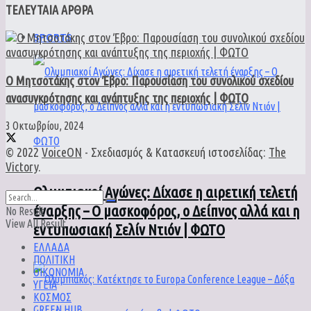
ΤΕΛΕΥΤΑΙΑ ΑΡΘΡΑ
SPORTS
Ο Μητσοτάκης στον Έβρο: Παρουσίαση του συνολικού σχεδίου
ανασυγκρότησης και ανάπτυξης της περιοχής | ΦΩΤΟ
3 Οκτωβρίου, 2024
© 2022
VoiceON
- Σχεδιασμός & Κατασκευή ιστοσελίδας:
The
Victory
.
Ολυμπιακοί Αγώνες: Δίχασε η αιρετική τελετή
έναρξης – Ο μασκοφόρος, ο Δείπνος αλλά και η
No Result
View All Result
εντυπωσιακή Σελίν Ντιόν | ΦΩΤΟ
ΕΛΛΑΔΑ
ΠΟΛΙΤΙΚΗ
ΟΙΚΟΝΟΜΙΑ
ΥΓΕΙΑ
ΚΟΣΜΟΣ
GREEN HUB