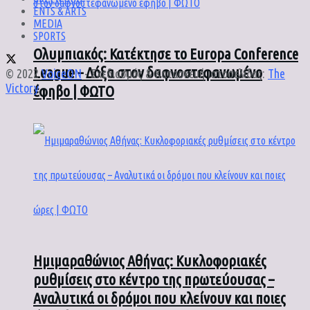
ENTS & ARTS
MEDIA
SPORTS
Ολυμπιακός: Κατέκτησε το Europa Conference
League – Δόξα στον δαφνοστεφανωμένο
© 2022
VoiceON
- Σχεδιασμός & Κατασκευή ιστοσελίδας:
The
Victory
.
έφηβο | ΦΩΤΟ
Ημιμαραθώνιος Αθήνας: Κυκλοφοριακές
ρυθμίσεις στο κέντρο της πρωτεύουσας –
Αναλυτικά οι δρόμοι που κλείνουν και ποιες