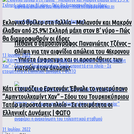
Εκλογικό θρίλερ στη Γαλλία – Μελανσόν και Μακρόν
έλαβαν από 25,9%! Σκληρή μάχη στον Β’ γύρο – Πώς
θα διαμορφωθούν οι έδρες
Πέθανε ο δημοσιογράφος Παναγιώτης Τζένος –
Θλίψη για την αιφνίδια απώλεια του 46χρονου
13 Ιουνίου, 2022
– Υπέστη έμφραγμα και οι προσπάθειες των
γιατρών ήταν άκαρπες
Κάτι ετοιμάζει ο Ερντογάν: Έβγαλε το γεωτρύπανο
“Αμπντουλχαμίντ Χαν” – Σόου του Τουρκοκύπριου
Τατάρ μπροστά στο πλοίο – Σε ετοιμότητα οι
Ελληνικές Δυνάμεις | ΦΩΤΟ
31 Ιουλίου, 2022