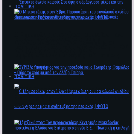
ΠΟΛΙΤΙΚΗ
Ο Μητσοτάκης στον Έβρο: Παρουσίαση του
Έκτακτο δελτίο καιρού: Στα ύψη ο
συνολικού σχεδίου ανασυγκρότησης και
υδράργυρος μέχρι και την Παρασκευή – Πολύ
ανάπτυξης της περιοχής | ΦΩΤΟ
υψηλός κίνδυνος πυρκαγιάς σε 7 περιοχές
ΠΟΛΙΤΙΚΗ
ΣΥΡΙΖΑ: Υποψήφιος για την προεδρία και ο
Σωκράτης Φάμελλος – Πήρε το χρίσμα από τον
Αλέξη Τσίπρα
Ο Μητσοτάκης στον Έβρο: Παρουσίαση του