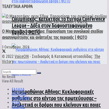
ΤΕΛΕΥΤΑΙΑ ΑΡΘΡΑ
Ολυμπιακός: Κατέκτησε το Europa Conference
League – Δόξα στον δαφνοστεφανωμένο
Ο Μητσοτάκης στον Έβρο: Παρουσίαση του συνολικού σχεδίου
έφηβο | ΦΩΤΟ
ανασυγκρότησης και ανάπτυξης της περιοχής | ΦΩΤΟ
3 Οκτωβρίου, 2024
© 2022
VoiceON
- Σχεδιασμός & Κατασκευή ιστοσελίδας:
The
Victory
.
No Result
View All Result
ΕΛΛΑΔΑ
Ημιμαραθώνιος Αθήνας: Κυκλοφοριακές
ΠΟΛΙΤΙΚΗ
ρυθμίσεις στο κέντρο της πρωτεύουσας –
ΟΙΚΟΝΟΜΙΑ
ΥΓΕΙΑ
Αναλυτικά οι δρόμοι που κλείνουν και ποιες
ΚΟΣΜΟΣ