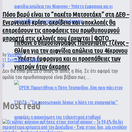
Πόσο βαρύ είναι το “πακέτο Μητσοτάκη” στη ΔΕΘ –
Ενεργειακή κρίση, ακρίβεια και υποκλοπές θα
επηρεάσουν τις αποφάσεις του πρωθυπουργού
μπροστά στις εκλογές που έρχονται | ΦΩΤΟ
Πέθανε ο δημοσιογράφος Παναγιώτης Τζένος –
Θλίψη για την αιφνίδια απώλεια του 46χρονου
by
VoiceOn
– Υπέστη έμφραγμα και οι προσπάθειες των
11 Σεπτεμβρίου, 2022
0
γιατρών ήταν άκαρπες
Δεν θα είναι μία ΔΕΘ όπως οι άλλες η 86η. Σε ότι αφορά την
ομιλία του πρωθυπουργού είναι βέβαιο πως ...
Most read