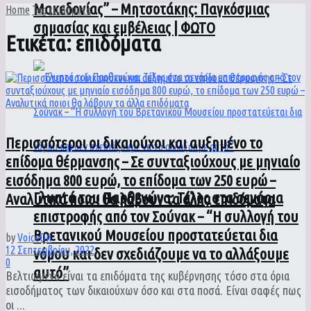
Μακεδονίας” – Μητσοτάκης: Παγκόσμιας
Home
Tag
επιδόματα
σημασίας και εμβέλειας | ΦΩΤΟ
Ετικέτα:
επιδόματα
Περισσότεροι οι δικαιούχοι και αυξημένο το
επίδομα θέρμανσης – Σε συνταξιούχους με μηνιαίο
εισόδημα 800 ευρώ, το επίδομα των 250 ευρώ –
Γλυπτά του Παρθενώνα: Τέλος στα σενάρια
Αναλυτικά ποιοι θα λάβουν τα άλλα επιδόματα
επιστροφής από τον Σούνακ – “Η συλλογή του
Βρετανικού Μουσείου προστατεύεται δια
by
VoiceOn
12 Σεπτεμβρίου, 2022
νόμου και δεν σχεδιάζουμε να το αλλάξουμε
0
αυτό”
Βελτιωμένα είναι τα επιδόματα της κυβέρνησης τόσο στα όρια
εισοδήματος των δικαιούχων όσο και στα ποσά. Είναι σαφές πως
οι ...