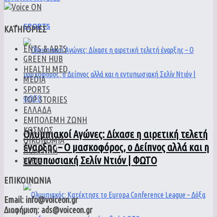
SPORTS
ΚΑΤΗΓΟΡΙΕΣ
ENTS & ARTS
GREEN HUB
HEALTH MED
MEDIA
SPORTS
TOP STORIES
ΕΛΛΑΔΑ
ΕΜΠΟΛΕΜΗ ΖΩΝΗ
ΚΟΣΜΟΣ
Ολυμπιακοί Αγώνες: Δίχασε η αιρετική τελετή
ΟΙΚΟΝΟΜΙΑ
έναρξης – Ο μασκοφόρος, ο Δείπνος αλλά και η
ΠΟΛΙΤΙΚΗ
εντυπωσιακή Σελίν Ντιόν | ΦΩΤΟ
ΥΓΕΙΑ
ΕΠΙΚΟΙΝΩΝΙΑ
Email: info@voiceon.gr
Διαφήμιση: ads@voiceon.gr