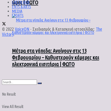
ώρες | ΦΩΤΟ
GREEN HUB
ENTS & ARTS
MEDIA
SPORTS
© 2022
VoiceON
- Σχεδιασμός & Κατασκευή ιστοσελίδας:
The
Victory
.
Μέτρα στα γήπεδα: Ανοίγουν στις 13
Φεβρουαρίου – Καθυστερούν κάμερες και
ηλεκτρονικά εισιτήρια | ΦΩΤΟ
No Result
View All Result