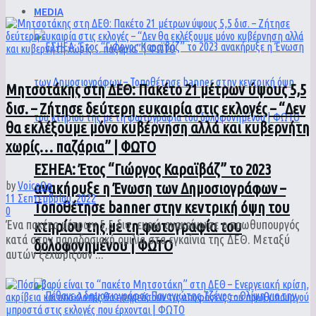
MEDIA
Μητσοτάκης στη ΔΕΘ: Πακέτο 21 μέτρων ύψους 5,5
δισ. – Ζήτησε δεύτερη ευκαιρία στις εκλογές – “Δεν
θα εκλέξουμε μόνο κυβέρνηση αλλά και κυβερνήτη
χωρίς… παζάρια” | ΦΩΤΟ
ΕΣΗΕΑ: Έτος “Γιώργος Καραϊβάζ” το 2023
ανακήρυξε η Ένωση των Δημοσιογράφων –
by
VoiceOn
11 Σεπτεμβρίου, 2022
Τοποθέτησε banner στην κεντρική όψη του
0
κτηρίου της με τη φωτογραφία του
Ένα πακέτο μέτρων 5,5 δισ. ευρώ ανακοίνωσε ο πρωθυπουργός
κατά στην παραδοσιακή ομιλία στα εγκαίνια της ΔΕΘ. Μεταξύ
δολοφονημένου | ΦΩΤΟ
αυτών ξεχωρίζουν ...