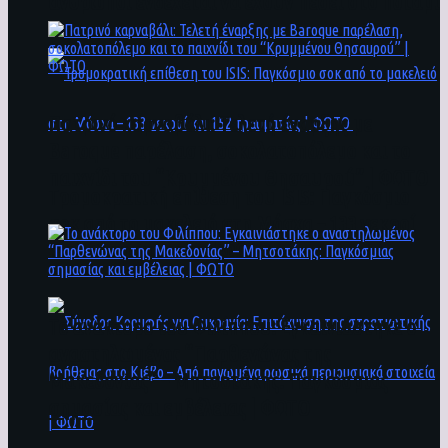
άνθρωποι ενδέχεται να έχουν πέσει στο ποτάμι
Πατρινό καρναβάλι: Τελετή έναρξης με
Baroque παρέλαση, σοκολατοπόλεμο και το
παιχνίδι του “Κρυμμένου Θησαυρού” | ΦΩΤΟ
Τρομοκρατική επίθεση του ΙSIS: Παγκόσμιο
σοκ από το μακελειό στη Μόσχα – 133 νεκροί
και 152 τραυματίες | ΦΩΤΟ
To ανάκτορο του Φιλίππου: Εγκαινιάστηκε ο
αναστηλωμένος “Παρθενώνας της
Μακεδονίας” – Μητσοτάκης: Παγκόσμιας
σημασίας και εμβέλειας | ΦΩΤΟ