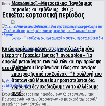
Μακεδονίας” – Μητσοτάκης: Παγκόσμιας
Home
Tag
εορταστική περίοδος
σημασίας και εμβέλειας | ΦΩΤΟ
Ετικέτα:
εορταστική περίοδος
Κυκλοφορία οχημάτων στις γιορτές: Αυξημένα
μέτρα της Τροχαίας έως τις 7 Ιανουαρίου – Για
ασφαλή μετακίνηση των πολιτών και την πρόληψη
Γλυπτά του Παρθενώνα: Τέλος στα σενάρια
ατυχημάτων
επιστροφής από τον Σούνακ – “Η συλλογή του
Βρετανικού Μουσείου προστατεύεται δια
by
VoiceOn
25 Δεκεμβρίου, 2023
νόμου και δεν σχεδιάζουμε να το αλλάξουμε
0
αυτό”
Ενόψει της εορταστικής περιόδου των Χριστουγέννων, της
Πρωτοχρονιάς και των Θεοφανείων και με σκοπό την ασφαλή
μετακίνηση των πολιτών και ...