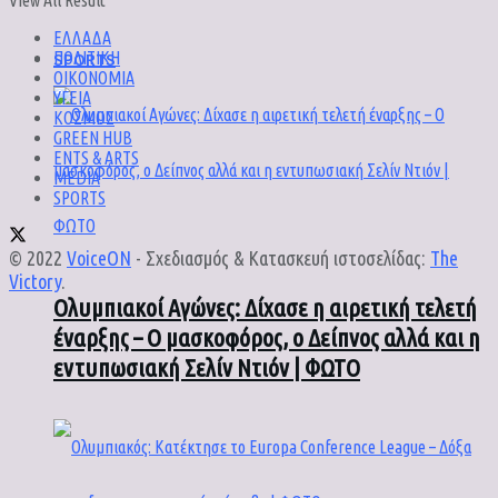
View All Result
ΕΛΛΑΔΑ
SPORTS
ΠΟΛΙΤΙΚΗ
ΟΙΚΟΝΟΜΙΑ
ΥΓΕΙΑ
ΚΟΣΜΟΣ
GREEN HUB
ENTS & ARTS
MEDIA
SPORTS
© 2022
VoiceON
- Σχεδιασμός & Κατασκευή ιστοσελίδας:
The
Victory
.
Ολυμπιακοί Αγώνες: Δίχασε η αιρετική τελετή
έναρξης – Ο μασκοφόρος, ο Δείπνος αλλά και η
εντυπωσιακή Σελίν Ντιόν | ΦΩΤΟ