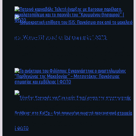
άνθρωποι ενδέχεται να έχουν πέσει στο ποτάμι
Πατρινό καρναβάλι: Τελετή έναρξης με
Baroque παρέλαση, σοκολατοπόλεμο και το
παιχνίδι του “Κρυμμένου Θησαυρού” | ΦΩΤΟ
Τρομοκρατική επίθεση του ΙSIS: Παγκόσμιο
σοκ από το μακελειό στη Μόσχα – 133 νεκροί
και 152 τραυματίες | ΦΩΤΟ
To ανάκτορο του Φιλίππου: Εγκαινιάστηκε ο
αναστηλωμένος “Παρθενώνας της
Μακεδονίας” – Μητσοτάκης: Παγκόσμιας
σημασίας και εμβέλειας | ΦΩΤΟ