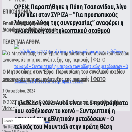
ΟPEN: Παραιτήθηκε η Πόπη Τσαπανίδου, λίγο
ΕΠΙΚΟΙΝΩΝΙΑ
πριν πάει στον ΣΥΡΙΖΑ – “Για προσωπικούς
λόγους η λύση της συνεργασίας” αναφέρει η
Email: info@voiceon.gr
Διαφήμιση: ads@voiceon.gr
ανακοίνωση του τηλεοπτικού σταθμού
ΤΕΛΕΥΤΑΙΑ ΑΡΘΡΑ
Ο Μητσοτάκης στον Έβρο: Παρουσίαση του συνολικού σχεδίου
ανασυγκρότησης και ανάπτυξης της περιοχής | ΦΩΤΟ
3 Οκτωβρίου, 2024
© 2022
VoiceON
- Σχεδιασμός & Κατασκευή ιστοσελίδας:
The
Τηλεθέαση 2022: Αυτά είναι τα 5 προγράμματα
Victory
.
που καθήλωσαν το κοινό – Συντριπτική η
υπεροχή των αθλητικών μεταδόσεων – Ο
τελικός του Μουντιάλ στην πρώτη θέση
No Result