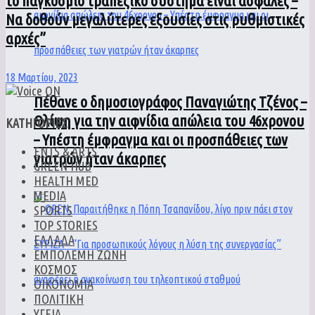
το παγκόσμιο τραπεζικό σύστημα είναι ασφαλές –
Να δοθούν μεγαλύτερες εξουσίες στις ρυθμιστικές
αρχές”
18 Μαρτίου, 2023
Πέθανε ο δημοσιογράφος Παναγιώτης Τζένος –
Θλίψη για την αιφνίδια απώλεια του 46χρονου
ΚΑΤΗΓΟΡΙΕΣ
– Υπέστη έμφραγμα και οι προσπάθειες των
ENTS & ARTS
γιατρών ήταν άκαρπες
GREEN HUB
HEALTH MED
MEDIA
SPORTS
TOP STORIES
ΕΛΛΑΔΑ
ΕΜΠΟΛΕΜΗ ΖΩΝΗ
ΚΟΣΜΟΣ
ΟΙΚΟΝΟΜΙΑ
ΠΟΛΙΤΙΚΗ
ΥΓΕΙΑ