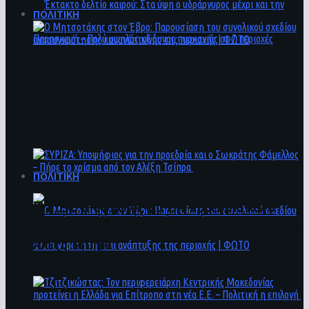
ΠΟΛΙΤΙΚΗ
Ο Μητσοτάκης στον Έβρο: Παρουσίαση του
Έκτακτο δελτίο καιρού: Στα ύψη ο
συνολικού σχεδίου ανασυγκρότησης και
υδράργυρος μέχρι και την Παρασκευή – Πολύ
ανάπτυξης της περιοχής | ΦΩΤΟ
υψηλός κίνδυνος πυρκαγιάς σε 7 περιοχές
ΠΟΛΙΤΙΚΗ
ΣΥΡΙΖΑ: Υποψήφιος για την προεδρία και ο
Σωκράτης Φάμελλος – Πήρε το χρίσμα από τον
Αλέξη Τσίπρα
Ο Μητσοτάκης στον Έβρο: Παρουσίαση του