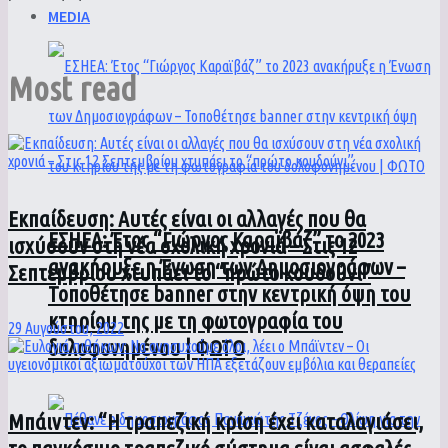
MEDIA
Most read
Εκπαίδευση: Αυτές είναι οι αλλαγές που θα
ΕΣΗΕΑ: Έτος “Γιώργος Καραϊβάζ” το 2023
ισχύσουν στη νέα σχολική χρονιά – Στις 12
ανακήρυξε η Ένωση των Δημοσιογράφων –
Σεπτεμβρίου χτυπάει το “πρώτο κουδούνι”
Τοποθέτησε banner στην κεντρική όψη του
κτηρίου της με τη φωτογραφία του
29 Αυγούστου, 2022
δολοφονημένου | ΦΩΤΟ
Μπάιντεν: “Η τραπεζική κρίση έχει καταλαγιάσει,