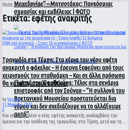
Μακεδονίας” – Μητσοτάκης: Παγκόσμιας
Home
Tag
εφέτης ανακριτής
σημασίας και εμβέλειας | ΦΩΤΟ
Ετικέτα:
εφέτης ανακριτής
Tραγωδία στα Τέμπη: Στα χέρια του νέου εφέτη
ανακριτή ο φάκελος – Η έρευνα ξεφεύγει από τους
χειρισμούς του σταθμάρχη – Και σε άλλα πρόσωπα
Γλυπτά του Παρθενώνα: Τέλος στα σενάρια
θα καταλογιστούν ευθύνες
επιστροφής από τον Σούνακ – “Η συλλογή του
Βρετανικού Μουσείου προστατεύεται δια
by
VoiceOn
13 Μαρτίου, 2023
νόμου και δεν σχεδιάζουμε να το αλλάξουμε
0
αυτό”
Και επίσημα πλέον ο νέος εφέτης ανακριτής αναλαμβάνει την
έρευνα για την υπόθεση της τραγωδίας στα Τέμπη, μετά και τη ...