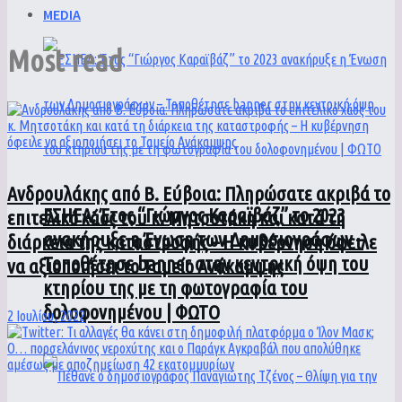
MEDIA
Most read
Ανδρουλάκης από Β. Εύβοια: Πληρώσατε ακριβά το
ΕΣΗΕΑ: Έτος “Γιώργος Καραϊβάζ” το 2023
επιτελικό χάος του κ. Μητσοτάκη και κατά τη
ανακήρυξε η Ένωση των Δημοσιογράφων –
διάρκεια της καταστροφής – Η κυβέρνηση όφειλε
Τοποθέτησε banner στην κεντρική όψη του
να αξιοποιήσει το Ταμείο Ανάκαμψης
κτηρίου της με τη φωτογραφία του
δολοφονημένου | ΦΩΤΟ
2 Ιουλίου, 2022