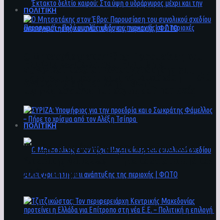
ΠΟΛΙΤΙΚΗ
Ο Μητσοτάκης στον Έβρο: Παρουσίαση του
Έκτακτο δελτίο καιρού: Στα ύψη ο
συνολικού σχεδίου ανασυγκρότησης και
υδράργυρος μέχρι και την Παρασκευή – Πολύ
ανάπτυξης της περιοχής | ΦΩΤΟ
υψηλός κίνδυνος πυρκαγιάς σε 7 περιοχές
ΠΟΛΙΤΙΚΗ
ΣΥΡΙΖΑ: Υποψήφιος για την προεδρία και ο
Σωκράτης Φάμελλος – Πήρε το χρίσμα από τον
Αλέξη Τσίπρα
Ο Μητσοτάκης στον Έβρο: Παρουσίαση του