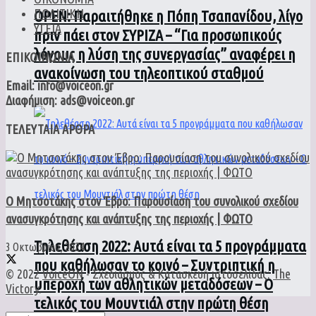
ΠΟΛΙΤΙΚΗ
ΟPEN: Παραιτήθηκε η Πόπη Τσαπανίδου, λίγο
ΥΓΕΙΑ
πριν πάει στον ΣΥΡΙΖΑ – “Για προσωπικούς
λόγους η λύση της συνεργασίας” αναφέρει η
ΕΠΙΚΟΙΝΩΝΙΑ
ανακοίνωση του τηλεοπτικού σταθμού
Email: info@voiceon.gr
Διαφήμιση: ads@voiceon.gr
ΤΕΛΕΥΤΑΙΑ ΑΡΘΡΑ
Ο Μητσοτάκης στον Έβρο: Παρουσίαση του συνολικού σχεδίου
ανασυγκρότησης και ανάπτυξης της περιοχής | ΦΩΤΟ
Τηλεθέαση 2022: Αυτά είναι τα 5 προγράμματα
3 Οκτωβρίου, 2024
που καθήλωσαν το κοινό – Συντριπτική η
© 2022
VoiceON
- Σχεδιασμός & Κατασκευή ιστοσελίδας:
The
υπεροχή των αθλητικών μεταδόσεων – Ο
Victory
.
τελικός του Μουντιάλ στην πρώτη θέση