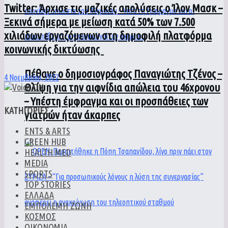
Twitter: Άρχισε τις μαζικές απολύσεις ο Ίλον Μασκ –
Ξεκινά σήμερα με μείωση κατά 50% των 7.500
χιλιάδων εργαζόμενων στη δημοφιλή πλατφόρμα
κοινωνικής δικτύωσης
Πέθανε ο δημοσιογράφος Παναγιώτης Τζένος –
4 Νοεμβρίου, 2022
Θλίψη για την αιφνίδια απώλεια του 46χρονου
– Υπέστη έμφραγμα και οι προσπάθειες των
ΚΑΤΗΓΟΡΙΕΣ
γιατρών ήταν άκαρπες
ENTS & ARTS
GREEN HUB
HEALTH MED
MEDIA
SPORTS
TOP STORIES
ΕΛΛΑΔΑ
ΕΜΠΟΛΕΜΗ ΖΩΝΗ
ΚΟΣΜΟΣ
ΟΙΚΟΝΟΜΙΑ