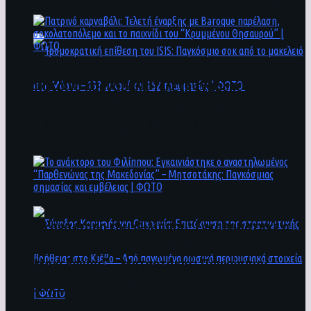
άνθρωποι ενδέχεται να έχουν πέσει στο ποτάμι
Πατρινό καρναβάλι: Τελετή έναρξης με
Baroque παρέλαση, σοκολατοπόλεμο και το
παιχνίδι του “Κρυμμένου Θησαυρού” | ΦΩΤΟ
Τρομοκρατική επίθεση του ΙSIS: Παγκόσμιο
σοκ από το μακελειό στη Μόσχα – 133 νεκροί
και 152 τραυματίες | ΦΩΤΟ
To ανάκτορο του Φιλίππου: Εγκαινιάστηκε ο
αναστηλωμένος “Παρθενώνας της
Μακεδονίας” – Μητσοτάκης: Παγκόσμιας
σημασίας και εμβέλειας | ΦΩΤΟ