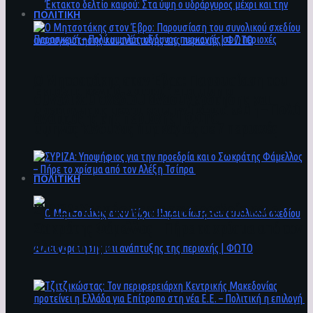
ΠΟΛΙΤΙΚΗ
Ο Μητσοτάκης στον Έβρο: Παρουσίαση του
Έκτακτο δελτίο καιρού: Στα ύψη ο
συνολικού σχεδίου ανασυγκρότησης και
υδράργυρος μέχρι και την Παρασκευή – Πολύ
ανάπτυξης της περιοχής | ΦΩΤΟ
υψηλός κίνδυνος πυρκαγιάς σε 7 περιοχές
ΠΟΛΙΤΙΚΗ
ΣΥΡΙΖΑ: Υποψήφιος για την προεδρία και ο
Σωκράτης Φάμελλος – Πήρε το χρίσμα από τον
Αλέξη Τσίπρα
Ο Μητσοτάκης στον Έβρο: Παρουσίαση του