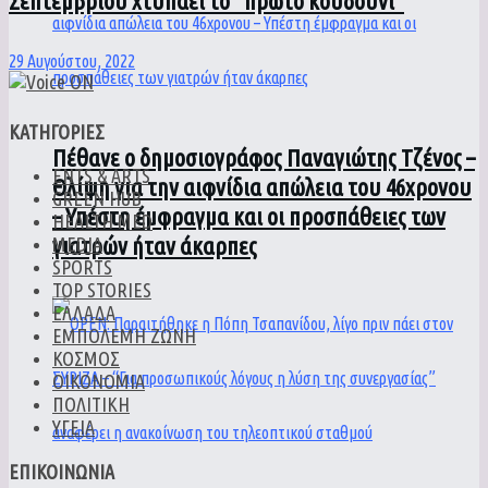
Σεπτεμβρίου χτυπάει το “πρώτο κουδούνι”
29 Αυγούστου, 2022
ΚΑΤΗΓΟΡΙΕΣ
Πέθανε ο δημοσιογράφος Παναγιώτης Τζένος –
ENTS & ARTS
Θλίψη για την αιφνίδια απώλεια του 46χρονου
GREEN HUB
– Υπέστη έμφραγμα και οι προσπάθειες των
HEALTH MED
γιατρών ήταν άκαρπες
MEDIA
SPORTS
TOP STORIES
ΕΛΛΑΔΑ
ΕΜΠΟΛΕΜΗ ΖΩΝΗ
ΚΟΣΜΟΣ
ΟΙΚΟΝΟΜΙΑ
ΠΟΛΙΤΙΚΗ
ΥΓΕΙΑ
ΕΠΙΚΟΙΝΩΝΙΑ