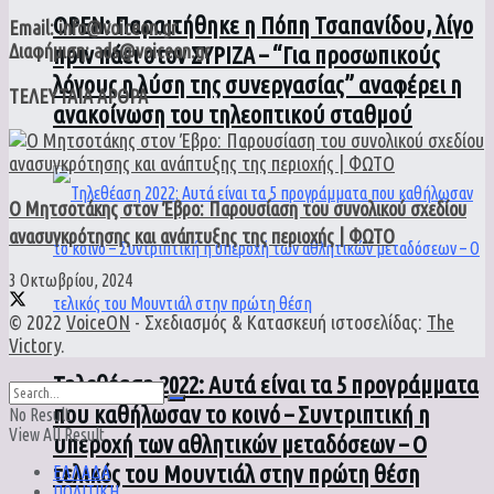
ΟPEN: Παραιτήθηκε η Πόπη Τσαπανίδου, λίγο
Email: info@voiceon.gr
Διαφήμιση: ads@voiceon.gr
πριν πάει στον ΣΥΡΙΖΑ – “Για προσωπικούς
λόγους η λύση της συνεργασίας” αναφέρει η
ΤΕΛΕΥΤΑΙΑ ΑΡΘΡΑ
ανακοίνωση του τηλεοπτικού σταθμού
Ο Μητσοτάκης στον Έβρο: Παρουσίαση του συνολικού σχεδίου
ανασυγκρότησης και ανάπτυξης της περιοχής | ΦΩΤΟ
3 Οκτωβρίου, 2024
© 2022
VoiceON
- Σχεδιασμός & Κατασκευή ιστοσελίδας:
The
Victory
.
Τηλεθέαση 2022: Αυτά είναι τα 5 προγράμματα
που καθήλωσαν το κοινό – Συντριπτική η
No Result
View All Result
υπεροχή των αθλητικών μεταδόσεων – Ο
τελικός του Μουντιάλ στην πρώτη θέση
ΕΛΛΑΔΑ
ΠΟΛΙΤΙΚΗ