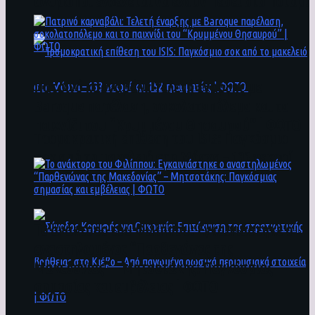
άνθρωποι ενδέχεται να έχουν πέσει στο ποτάμι
Πατρινό καρναβάλι: Τελετή έναρξης με
Baroque παρέλαση, σοκολατοπόλεμο και το
παιχνίδι του “Κρυμμένου Θησαυρού” | ΦΩΤΟ
Τρομοκρατική επίθεση του ΙSIS: Παγκόσμιο
σοκ από το μακελειό στη Μόσχα – 133 νεκροί
και 152 τραυματίες | ΦΩΤΟ
To ανάκτορο του Φιλίππου: Εγκαινιάστηκε ο
αναστηλωμένος “Παρθενώνας της
Μακεδονίας” – Μητσοτάκης: Παγκόσμιας
σημασίας και εμβέλειας | ΦΩΤΟ