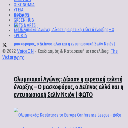
ΟΙΚΟΝΟΜΙΑ
ΥΓΕΙΑ
SPORTS
ΚΟΣΜΟΣ
GREEN HUB
ENTS & ARTS
MEDIA
SPORTS
© 2022
VoiceON
- Σχεδιασμός & Κατασκευή ιστοσελίδας:
The
Victory
.
Ολυμπιακοί Αγώνες: Δίχασε η αιρετική τελετή
έναρξης – Ο μασκοφόρος, ο Δείπνος αλλά και η
εντυπωσιακή Σελίν Ντιόν | ΦΩΤΟ