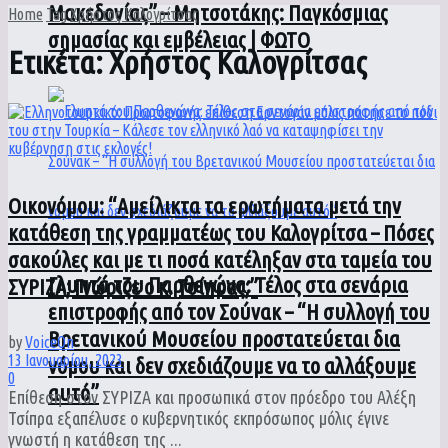
Μακεδονίας” – Μητσοτάκης: Παγκόσμιας
Home
Tag
Χρήστος Καλογρίτσας
σημασίας και εμβέλειας | ΦΩΤΟ
Ετικέτα:
Χρήστος Καλογρίτσας
Οικονόμου: “Αμείλικτα τα ερωτήματα μετά την
κατάθεση της γραμματέως του Καλογρίτσα – Πόσες
σακούλες και με τι ποσά κατέληξαν στα ταμεία του
Γλυπτά του Παρθενώνα: Τέλος στα σενάρια
ΣΥΡΙΖΑ; Γνώριζε ο κ. Τσίπρας;”
επιστροφής από τον Σούνακ – “Η συλλογή του
Βρετανικού Μουσείου προστατεύεται δια
by
VoiceOn
13 Ιανουαρίου, 2023
νόμου και δεν σχεδιάζουμε να το αλλάξουμε
0
αυτό”
Επίθεση στον ΣΥΡΙΖΑ και προσωπικά στον πρόεδρο του Αλέξη
Τσίπρα εξαπέλυσε ο κυβερνητικός εκπρόσωπος μόλις έγινε
γνωστή η κατάθεση της ...