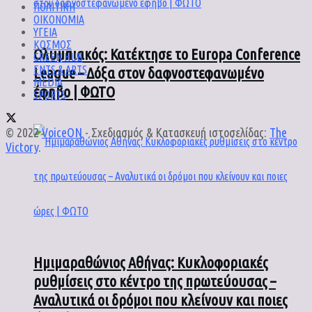
ΠΟΛΙΤΙΚΗ
ΟΙΚΟΝΟΜΙΑ
ΥΓΕΙΑ
ΚΟΣΜΟΣ
Ολυμπιακός: Κατέκτησε το Europa Conference
GREEN HUB
ENTS & ARTS
League – Δόξα στον δαφνοστεφανωμένο
MEDIA
έφηβο | ΦΩΤΟ
SPORTS
© 2022
VoiceON
- Σχεδιασμός & Κατασκευή ιστοσελίδας:
The
Victory
.
Ημιμαραθώνιος Αθήνας: Κυκλοφοριακές
ρυθμίσεις στο κέντρο της πρωτεύουσας –
Αναλυτικά οι δρόμοι που κλείνουν και ποιες