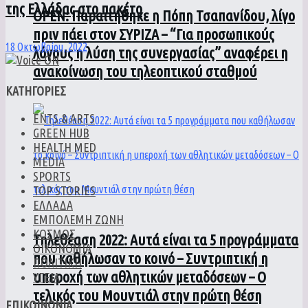
της Ελλάδας στο πακέτο
ΟPEN: Παραιτήθηκε η Πόπη Τσαπανίδου, λίγο
πριν πάει στον ΣΥΡΙΖΑ – “Για προσωπικούς
18 Οκτωβρίου, 2022
λόγους η λύση της συνεργασίας” αναφέρει η
ανακοίνωση του τηλεοπτικού σταθμού
ΚΑΤΗΓΟΡΙΕΣ
ENTS & ARTS
GREEN HUB
HEALTH MED
MEDIA
SPORTS
TOP STORIES
ΕΛΛΑΔΑ
ΕΜΠΟΛΕΜΗ ΖΩΝΗ
ΚΟΣΜΟΣ
Τηλεθέαση 2022: Αυτά είναι τα 5 προγράμματα
ΟΙΚΟΝΟΜΙΑ
που καθήλωσαν το κοινό – Συντριπτική η
ΠΟΛΙΤΙΚΗ
υπεροχή των αθλητικών μεταδόσεων – Ο
ΥΓΕΙΑ
τελικός του Μουντιάλ στην πρώτη θέση
ΕΠΙΚΟΙΝΩΝΙΑ