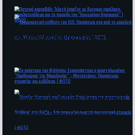
άνθρωποι ενδέχεται να έχουν πέσει στο ποτάμι
Πατρινό καρναβάλι: Τελετή έναρξης με
Baroque παρέλαση, σοκολατοπόλεμο και το
παιχνίδι του “Κρυμμένου Θησαυρού” | ΦΩΤΟ
Τρομοκρατική επίθεση του ΙSIS: Παγκόσμιο
σοκ από το μακελειό στη Μόσχα – 133 νεκροί
και 152 τραυματίες | ΦΩΤΟ
To ανάκτορο του Φιλίππου: Εγκαινιάστηκε ο
αναστηλωμένος “Παρθενώνας της
Μακεδονίας” – Μητσοτάκης: Παγκόσμιας
σημασίας και εμβέλειας | ΦΩΤΟ