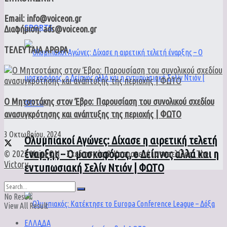
Email: info@voiceon.gr
SPORTS
Διαφήμιση: ads@voiceon.gr
ΤΕΛΕΥΤΑΙΑ ΑΡΘΡΑ
Ο Μητσοτάκης στον Έβρο: Παρουσίαση του συνολικού σχεδίου
ανασυγκρότησης και ανάπτυξης της περιοχής | ΦΩΤΟ
3 Οκτωβρίου, 2024
Ολυμπιακοί Αγώνες: Δίχασε η αιρετική τελετή
έναρξης – Ο μασκοφόρος, ο Δείπνος αλλά και η
© 2022
VoiceON
- Σχεδιασμός & Κατασκευή ιστοσελίδας:
The
Victory
.
εντυπωσιακή Σελίν Ντιόν | ΦΩΤΟ
No Result
View All Result
ΕΛΛΑΔΑ