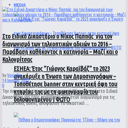
MEDIA
Στο Ειδικό Δικαστήριο ο Νίκος Παππάς για τον
διαγωνισμό των τηλεοπτικών αδειών το 2016 –
Παράβαση καθήκοντος η κατηγορία – Μαζί και ο
Καλογρίτσας
ΕΣΗΕΑ: Έτος “Γιώργος Καραϊβάζ” το 2023
ανακήρυξε η Ένωση των Δημοσιογράφων –
by
VoiceOn
14 Ιουνίου, 2022
Τοποθέτησε banner στην κεντρική όψη του
0
κτηρίου της με τη φωτογραφία του
Την παραπομπή του πρώην υπουργού Νίκου Παππά στο Ειδικό
Δικαστήριο για τους χειρισμούς του στον διαγωνισμό για τις
δολοφονημένου | ΦΩΤΟ
τηλεοπτικές άδειες αποφάσισε το δικαστικό ...