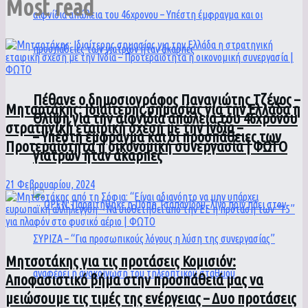
Most read
Πέθανε ο δημοσιογράφος Παναγιώτης Τζένος –
Μητσοτάκης: Ιδιαίτερης σημασίας για την Ελλάδα η
Θλίψη για την αιφνίδια απώλεια του 46χρονου
στρατηγική εταιρική σχέση με την Ινδία –
– Υπέστη έμφραγμα και οι προσπάθειες των
Προτεραιότητα η οικονομική συνεργασία | ΦΩΤΟ
γιατρών ήταν άκαρπες
21 Φεβρουαρίου, 2024
Μητσοτάκης για τις προτάσεις Κομισιόν:
Αποφασιστικό βήμα στην προσπάθειά μας να
μειώσουμε τις τιμές της ενέργειας – Δυο προτάσεις