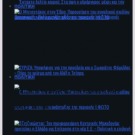
ΠΟΛΙΤΙΚΗ
Ο Μητσοτάκης στον Έβρο: Παρουσίαση του
Έκτακτο δελτίο καιρού: Στα ύψη ο
συνολικού σχεδίου ανασυγκρότησης και
υδράργυρος μέχρι και την Παρασκευή – Πολύ
ανάπτυξης της περιοχής | ΦΩΤΟ
υψηλός κίνδυνος πυρκαγιάς σε 7 περιοχές
ΠΟΛΙΤΙΚΗ
ΣΥΡΙΖΑ: Υποψήφιος για την προεδρία και ο
Σωκράτης Φάμελλος – Πήρε το χρίσμα από τον
Αλέξη Τσίπρα
Ο Μητσοτάκης στον Έβρο: Παρουσίαση του