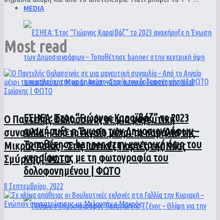
MEDIA
Most read
ΕΣΗΕΑ: Έτος “Γιώργος Καραϊβάζ” το 2023
Ο Παντελής Θαλασσινός σε μια μαγευτική
ανακήρυξε η Ένωση των Δημοσιογράφων –
συναυλία – Από το Αιγαίο μέχρι τα παράλια της
Τοποθέτησε banner στην κεντρική όψη του
Μικράς Ασίας – Στις Ιωνικές Γιορτές της Νέας
κτηρίου της με τη φωτογραφία του
Σμύρνης | ΦΩΤΟ
δολοφονημένου | ΦΩΤΟ
8 Σεπτεμβρίου, 2022