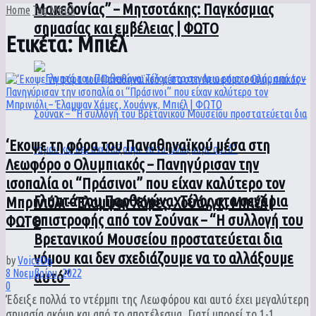
Μακεδονίας” – Μητσοτάκης: Παγκόσμιας
Home
Tag
Μπιέλ
σημασίας και εμβέλειας | ΦΩΤΟ
Ετικέτα:
Μπιέλ
‘Εκοψε τη φόρα του Παναθηναϊκού μέσα στη
Λεωφόρο ο Ολυμπιακός – Πανηγύρισαν την
ισοπαλία οι “Πράσινοι” που είχαν καλύτερο τον
Γλυπτά του Παρθενώνα: Τέλος στα σενάρια
Μπρινιόλι – Έλαμψαν Χάμες, Χουάνγκ, Μπιέλ |
επιστροφής από τον Σούνακ – “Η συλλογή του
ΦΩΤΟ
Βρετανικού Μουσείου προστατεύεται δια
νόμου και δεν σχεδιάζουμε να το αλλάξουμε
by
VoiceOn
8 Νοεμβρίου, 2022
αυτό”
0
Έδειξε πολλά το ντέρμπι της Λεωφόρου και αυτό έχει μεγαλύτερη
σημασία ακόμη και από το αποτέλεσμα. Γιατί μπορεί το 1-1 ...