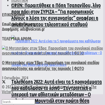
ΠΟΛΙΤΙΚΗ
ΟPEN: Παραιτήθηκε η Πόπη Τσαπανίδου, λίγο
ΥΓΕΙΑ
πριν πάει στον ΣΥΡΙΖΑ – “Για προσωπικούς
ΕΠΙΚΟΙΝΩΝΙΑ
λόγους η λύση της συνεργασίας” αναφέρει η
ανακοίνωση του τηλεοπτικού σταθμού
Email: info@voiceon.gr
Διαφήμιση: ads@voiceon.gr
ΤΕΛΕΥΤΑΙΑ ΑΡΘΡΑ
Ο Μητσοτάκης στον Έβρο: Παρουσίαση του συνολικού σχεδίου
ανασυγκρότησης και ανάπτυξης της περιοχής | ΦΩΤΟ
3 Οκτωβρίου, 2024
Τηλεθέαση 2022: Αυτά είναι τα 5 προγράμματα
© 2022
VoiceON
- Σχεδιασμός & Κατασκευή ιστοσελίδας:
The
που καθήλωσαν το κοινό – Συντριπτική η
Victory
.
υπεροχή των αθλητικών μεταδόσεων – Ο
τελικός του Μουντιάλ στην πρώτη θέση