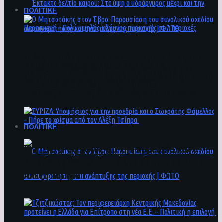
ΠΟΛΙΤΙΚΗ
Ο Μητσοτάκης στον Έβρο: Παρουσίαση του
Έκτακτο δελτίο καιρού: Στα ύψη ο
συνολικού σχεδίου ανασυγκρότησης και
υδράργυρος μέχρι και την Παρασκευή – Πολύ
ανάπτυξης της περιοχής | ΦΩΤΟ
υψηλός κίνδυνος πυρκαγιάς σε 7 περιοχές
ΠΟΛΙΤΙΚΗ
ΣΥΡΙΖΑ: Υποψήφιος για την προεδρία και ο
Σωκράτης Φάμελλος – Πήρε το χρίσμα από τον
Αλέξη Τσίπρα
Ο Μητσοτάκης στον Έβρο: Παρουσίαση του