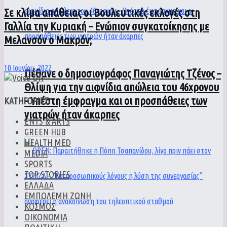
Σε κλίμα απάθειας οι Βουλευτικές εκλογές στη
Γαλλία την Κυριακή – Ενώπιον συγκατοίκησης με
Μελανσόν ο Μακρόν;
10 Ιουνίου, 2022
Πέθανε ο δημοσιογράφος Παναγιώτης Τζένος –
Θλίψη για την αιφνίδια απώλεια του 46χρονου
– Υπέστη έμφραγμα και οι προσπάθειες των
ΚΑΤΗΓΟΡΙΕΣ
γιατρών ήταν άκαρπες
ENTS & ARTS
GREEN HUB
HEALTH MED
MEDIA
SPORTS
TOP STORIES
ΕΛΛΑΔΑ
ΕΜΠΟΛΕΜΗ ΖΩΝΗ
ΚΟΣΜΟΣ
ΟΙΚΟΝΟΜΙΑ