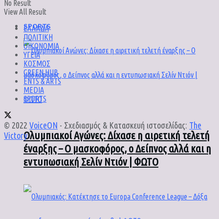
No Result
View All Result
SPORTS
ΕΛΛΑΔΑ
ΠΟΛΙΤΙΚΗ
ΟΙΚΟΝΟΜΙΑ
ΥΓΕΙΑ
ΚΟΣΜΟΣ
GREEN HUB
ENTS & ARTS
MEDIA
SPORTS
© 2022
VoiceON
- Σχεδιασμός & Κατασκευή ιστοσελίδας:
The
Ολυμπιακοί Αγώνες: Δίχασε η αιρετική τελετή
Victory
.
έναρξης – Ο μασκοφόρος, ο Δείπνος αλλά και η
εντυπωσιακή Σελίν Ντιόν | ΦΩΤΟ