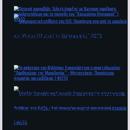
άνθρωποι ενδέχεται να έχουν πέσει στο ποτάμι
Πατρινό καρναβάλι: Τελετή έναρξης με
Baroque παρέλαση, σοκολατοπόλεμο και το
παιχνίδι του “Κρυμμένου Θησαυρού” | ΦΩΤΟ
Τρομοκρατική επίθεση του ΙSIS: Παγκόσμιο
σοκ από το μακελειό στη Μόσχα – 133 νεκροί
και 152 τραυματίες | ΦΩΤΟ
To ανάκτορο του Φιλίππου: Εγκαινιάστηκε ο
αναστηλωμένος “Παρθενώνας της
Μακεδονίας” – Μητσοτάκης: Παγκόσμιας
σημασίας και εμβέλειας | ΦΩΤΟ