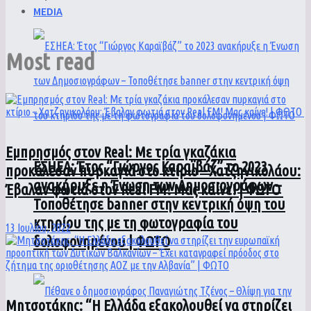
MEDIA
Most read
Εμπρησμός στον Real: Με τρία γκαζάκια
ΕΣΗΕΑ: Έτος “Γιώργος Καραϊβάζ” το 2023
προκάλεσαν πυρκαγιά στο κτίριο – Χατζηνικολάου:
ανακήρυξε η Ένωση των Δημοσιογράφων –
Έβαλαν φωτιά στον Real FM! Μας καίνε! | ΦΩΤΟ
Τοποθέτησε banner στην κεντρική όψη του
κτηρίου της με τη φωτογραφία του
13 Ιουλίου, 2022
δολοφονημένου | ΦΩΤΟ
Μητσοτάκης: “Η Ελλάδα εξακολουθεί να στηρίζει