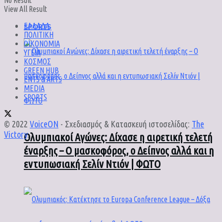
No Result
View All Result
SPORTS
ΕΛΛΑΔΑ
ΠΟΛΙΤΙΚΗ
ΟΙΚΟΝΟΜΙΑ
ΥΓΕΙΑ
ΚΟΣΜΟΣ
GREEN HUB
ENTS & ARTS
MEDIA
SPORTS
© 2022
VoiceON
- Σχεδιασμός & Κατασκευή ιστοσελίδας:
The
Victory
.
Ολυμπιακοί Αγώνες: Δίχασε η αιρετική τελετή
έναρξης – Ο μασκοφόρος, ο Δείπνος αλλά και η
εντυπωσιακή Σελίν Ντιόν | ΦΩΤΟ