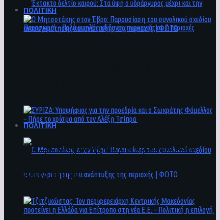
ΠΟΛΙΤΙΚΗ
Ο Μητσοτάκης στον Έβρο: Παρουσίαση του
Έκτακτο δελτίο καιρού: Στα ύψη ο
συνολικού σχεδίου ανασυγκρότησης και
υδράργυρος μέχρι και την Παρασκευή – Πολύ
ανάπτυξης της περιοχής | ΦΩΤΟ
υψηλός κίνδυνος πυρκαγιάς σε 7 περιοχές
ΠΟΛΙΤΙΚΗ
ΣΥΡΙΖΑ: Υποψήφιος για την προεδρία και ο
Σωκράτης Φάμελλος – Πήρε το χρίσμα από τον
Αλέξη Τσίπρα
Ο Μητσοτάκης στον Έβρο: Παρουσίαση του