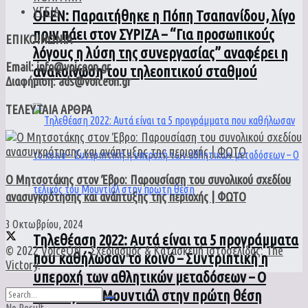
ΥΓΕΙΑ
ΟPEN: Παραιτήθηκε η Πόπη Τσαπανίδου, λίγο
πριν πάει στον ΣΥΡΙΖΑ – “Για προσωπικούς
ΕΠΙΚΟΙΝΩΝΙΑ
λόγους η λύση της συνεργασίας” αναφέρει η
Email: info@voiceon.gr
ανακοίνωση του τηλεοπτικού σταθμού
Διαφήμιση: ads@voiceon.gr
ΤΕΛΕΥΤΑΙΑ ΑΡΘΡΑ
Ο Μητσοτάκης στον Έβρο: Παρουσίαση του συνολικού σχεδίου
ανασυγκρότησης και ανάπτυξης της περιοχής | ΦΩΤΟ
3 Οκτωβρίου, 2024
Τηλεθέαση 2022: Αυτά είναι τα 5 προγράμματα
© 2022
VoiceON
- Σχεδιασμός & Κατασκευή ιστοσελίδας:
The
που καθήλωσαν το κοινό – Συντριπτική η
Victory
.
υπεροχή των αθλητικών μεταδόσεων – Ο
τελικός του Μουντιάλ στην πρώτη θέση