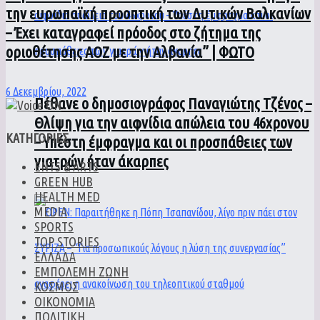
την ευρωπαϊκή προοπτική των Δυτικών Βαλκανίων
– Έχει καταγραφεί πρόοδος στο ζήτημα της
οριοθέτησης ΑΟΖ με την Αλβανία” | ΦΩΤΟ
6 Δεκεμβρίου, 2022
Πέθανε ο δημοσιογράφος Παναγιώτης Τζένος –
Θλίψη για την αιφνίδια απώλεια του 46χρονου
ΚΑΤΗΓΟΡΙΕΣ
– Υπέστη έμφραγμα και οι προσπάθειες των
γιατρών ήταν άκαρπες
ENTS & ARTS
GREEN HUB
HEALTH MED
MEDIA
SPORTS
TOP STORIES
ΕΛΛΑΔΑ
ΕΜΠΟΛΕΜΗ ΖΩΝΗ
ΚΟΣΜΟΣ
ΟΙΚΟΝΟΜΙΑ
ΠΟΛΙΤΙΚΗ