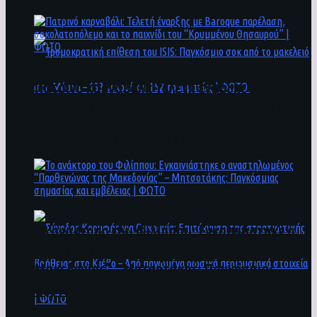
άνθρωποι ενδέχεται να έχουν πέσει στο ποτάμι
Πατρινό καρναβάλι: Τελετή έναρξης με
Baroque παρέλαση, σοκολατοπόλεμο και το
παιχνίδι του “Κρυμμένου Θησαυρού” | ΦΩΤΟ
Τρομοκρατική επίθεση του ΙSIS: Παγκόσμιο
σοκ από το μακελειό στη Μόσχα – 133 νεκροί
και 152 τραυματίες | ΦΩΤΟ
To ανάκτορο του Φιλίππου: Εγκαινιάστηκε ο
αναστηλωμένος “Παρθενώνας της
Μακεδονίας” – Μητσοτάκης: Παγκόσμιας
σημασίας και εμβέλειας | ΦΩΤΟ