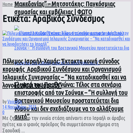
Μακεδονίας” – Μητσοτάκης: Παγκόσμιας
Home
Tag
Αραβικός Σύνδεσμος
σημασίας και εμβέλειας | ΦΩΤΟ
Ετικέτα:
Αραβικός Σύνδεσμος
Πόλεμος Ισραήλ-Χαμάς: Έκτακτη κοινή σύνοδος
κορυφής Αραβικού Συνδέσμου και Οργανισμού
Ισλαμικής Συνεργασίας – “Να καταδικασθεί και να
Γλυπτά του Παρθενώνα: Τέλος στα σενάρια
λογοδοτήσει το Ισραήλ”
επιστροφής από τον Σούνακ – “Η συλλογή του
Βρετανικού Μουσείου προστατεύεται δια
by
VoiceOn
14 Νοεμβρίου, 2023
νόμου και δεν σχεδιάζουμε να το αλλάξουμε
0
αυτό”
Με ζητούμενο την ενιαία στάση απέναντι στο Ισραήλ οι άραβες
ηγέτες και ο ιρανός πρόεδρος θα συμμετάσχουν σήμερα στη
Σαουδική ...