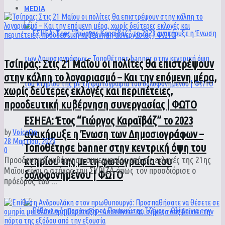
MEDIA
Τσίπρας: Στις 21 Μαΐου οι πολίτες θα επιστρέψουν
στην κάλπη το λογαριασμό – Και την επόμενη μέρα,
χωρίς δεύτερες εκλογές και περιπέτειες,
προοδευτική κυβέρνηση συνεργασίας | ΦΩΤΟ
ΕΣΗΕΑ: Έτος “Γιώργος Καραϊβάζ” το 2023
ανακήρυξε η Ένωση των Δημοσιογράφων –
by
VoiceOn
28 Μαρτίου, 2023
Τοποθέτησε banner στην κεντρική όψη του
0
κτηρίου της με τη φωτογραφία του
Προοδευτική κυβέρνηση συνεργασίας από τις εκλογές της 21ης
Μαΐου είναι ο στόχος του ΣΥΡΙΖΑ όπως τον προσδιόρισε ο
δολοφονημένου | ΦΩΤΟ
πρόεδρος του ...