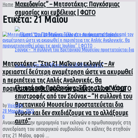
Μακεδονίας” – Μητσοτάκης: Παγκόσμιας
Home
Tag
21 Μαΐου
σημασίας και εμβέλειας | ΦΩΤΟ
Ετικέτα:
21 Μαΐου
Μητσοτάκης: “Στις 21 Μαΐου οι εκλογές – Αν
χρειαστεί δεύτερη αναμέτρηση ώστε να ακυρωθεί
η περιπέτεια της Απλής Αναλογικής, θα
Γλυπτά του Παρθενώνα: Τέλος στα σενάρια
πραγματοποιηθεί μέχρι τις αρχές Ιουλίου” | ΦΩΤΟ
επιστροφής από τον Σούνακ – “Η συλλογή του
Βρετανικού Μουσείου προστατεύεται δια
by
VoiceOn
28 Μαρτίου, 2023
νόμου και δεν σχεδιάζουμε να το αλλάξουμε
0
αυτό”
Ανακοίνωσε την ημερομηνία των εκλογών ο πρωθυπουργός στη
συνεδρίαση του υπουργικού συμβουλίου. Οι κάλπες θα στηθούν
στις 21 Μαΐου, αφού ...