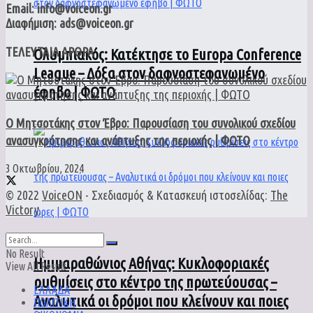
Email: info@voiceon.gr
Διαφήμιση: ads@voiceon.gr
ΤΕΛΕΥΤΑΙΑ ΑΡΘΡΑ
Ολυμπιακός: Κατέκτησε το Europa Conference
League – Δόξα στον δαφνοστεφανωμένο
έφηβο | ΦΩΤΟ
Ο Μητσοτάκης στον Έβρο: Παρουσίαση του συνολικού σχεδίου
ανασυγκρότησης και ανάπτυξης της περιοχής | ΦΩΤΟ
3 Οκτωβρίου, 2024
© 2022
VoiceON
- Σχεδιασμός & Κατασκευή ιστοσελίδας:
The
Victory
.
No Result
Ημιμαραθώνιος Αθήνας: Κυκλοφοριακές
View All Result
ρυθμίσεις στο κέντρο της πρωτεύουσας –
ΕΛΛΑΔΑ
Αναλυτικά οι δρόμοι που κλείνουν και ποιες
ΠΟΛΙΤΙΚΗ