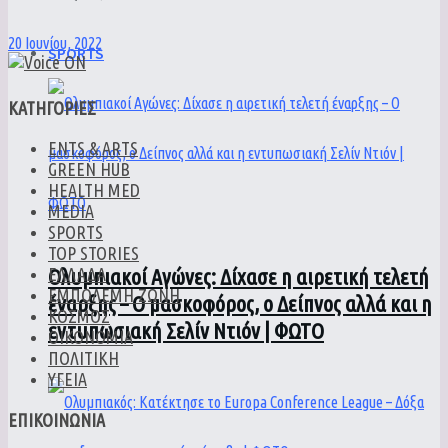
20 Ιουνίου, 2022
SPORTS
ΚΑΤΗΓΟΡΙΕΣ
ENTS & ARTS
GREEN HUB
HEALTH MED
MEDIA
SPORTS
TOP STORIES
ΕΛΛΑΔΑ
Ολυμπιακοί Αγώνες: Δίχασε η αιρετική τελετή
ΕΜΠΟΛΕΜΗ ΖΩΝΗ
έναρξης – Ο μασκοφόρος, ο Δείπνος αλλά και η
ΚΟΣΜΟΣ
εντυπωσιακή Σελίν Ντιόν | ΦΩΤΟ
ΟΙΚΟΝΟΜΙΑ
ΠΟΛΙΤΙΚΗ
ΥΓΕΙΑ
ΕΠΙΚΟΙΝΩΝΙΑ