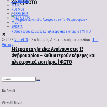
ΟΙΚΟΝΟΜΙΑ
ώρες | ΦΩΤΟ
ΥΓΕΙΑ
ΚΟΣΜΟΣ
GREEN HUB
ENTS & ARTS
MEDIA
SPORTS
© 2022
VoiceON
- Σχεδιασμός & Κατασκευή ιστοσελίδας:
The
Victory
.
Μέτρα στα γήπεδα: Ανοίγουν στις 13
Φεβρουαρίου – Καθυστερούν κάμερες και
ηλεκτρονικά εισιτήρια | ΦΩΤΟ
No Result
View All Result