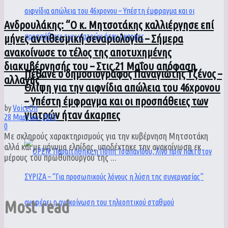
Ανδρουλάκης: “Ο κ. Μητσοτάκης καλλιέργησε επί
μήνες αντιθεσμική σεναριολογία – Σήμερα
ανακοίνωσε το τέλος της αποτυχημένης
διακυβέρνησής του – Στις 21 Μαΐου απόφαση
Πέθανε ο δημοσιογράφος Παναγιώτης Τζένος –
αλλαγής”
Θλίψη για την αιφνίδια απώλεια του 46χρονου
– Υπέστη έμφραγμα και οι προσπάθειες των
by
VoiceOn
γιατρών ήταν άκαρπες
28 Μαρτίου, 2023
0
Με σκληρούς χαρακτηρισμούς για την κυβέρνηση Μητσοτάκη
αλλά και με μήνυμα ελπίδας, υποδέχτηκε την ανακοίνωση εκ
μέρους του πρωθυπουργού της ...
Most read