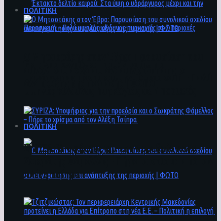
ΠΟΛΙΤΙΚΗ
Ο Μητσοτάκης στον Έβρο: Παρουσίαση του
Έκτακτο δελτίο καιρού: Στα ύψη ο
συνολικού σχεδίου ανασυγκρότησης και
υδράργυρος μέχρι και την Παρασκευή – Πολύ
ανάπτυξης της περιοχής | ΦΩΤΟ
υψηλός κίνδυνος πυρκαγιάς σε 7 περιοχές
ΠΟΛΙΤΙΚΗ
ΣΥΡΙΖΑ: Υποψήφιος για την προεδρία και ο
Σωκράτης Φάμελλος – Πήρε το χρίσμα από τον
Αλέξη Τσίπρα
Ο Μητσοτάκης στον Έβρο: Παρουσίαση του