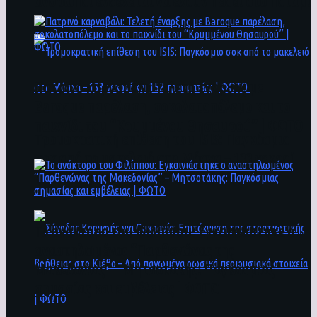
άνθρωποι ενδέχεται να έχουν πέσει στο ποτάμι
Πατρινό καρναβάλι: Τελετή έναρξης με
Baroque παρέλαση, σοκολατοπόλεμο και το
παιχνίδι του “Κρυμμένου Θησαυρού” | ΦΩΤΟ
Τρομοκρατική επίθεση του ΙSIS: Παγκόσμιο
σοκ από το μακελειό στη Μόσχα – 133 νεκροί
και 152 τραυματίες | ΦΩΤΟ
To ανάκτορο του Φιλίππου: Εγκαινιάστηκε ο
αναστηλωμένος “Παρθενώνας της
Μακεδονίας” – Μητσοτάκης: Παγκόσμιας
σημασίας και εμβέλειας | ΦΩΤΟ